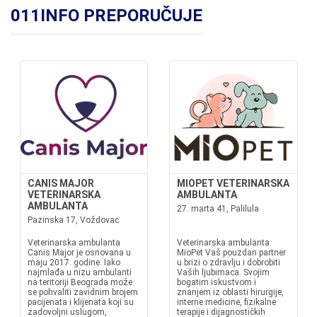
011INFO PREPORUČUJE
CANIS MAJOR
MIOPET VETERINARSKA
VETERINARSKA
AMBULANTA
AMBULANTA
27. marta 41, Palilula
Pazinska 17, Voždovac
Veterinarska ambulanta
Veterinarska ambulanta
Canis Major je osnovana u
MioPet Vaš pouzdan partner
maju 2017. godine. Iako
u brizi o zdravlju i dobrobiti
najmlađa u nizu ambulanti
Vaših ljubimaca. Svojim
na teritoriji Beograda može
bogatim iskustvom i
se pohvaliti zavidnim brojem
znanjem iz oblasti hirurgije,
pacijenata i klijenata koji su
interne medicine, fizikalne
zadovoljni uslugom,
terapije i dijagnostičkih