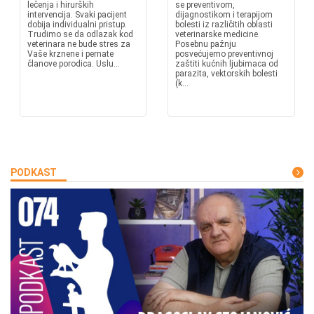
lečenja i hirurških
se preventivom,
intervencija. Svaki pacijent
dijagnostikom i terapijom
dobija individualni pristup.
bolesti iz različitih oblasti
Trudimo se da odlazak kod
veterinarske medicine.
veterinara ne bude stres za
Posebnu pažnju
Vaše krznene i pernate
posvećujemo preventivnoj
članove porodica. Uslu...
zaštiti kućnih ljubimaca od
parazita, vektorskih bolesti
(k...
PODKAST