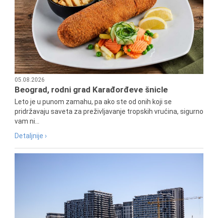
05.08.2026
Beograd, rodni grad Karađorđeve šnicle
Leto je u punom zamahu, pa ako ste od onih koji se
pridržavaju saveta za preživljavanje tropskih vrućina, sigurno
vam ni...
Detaljnije ›