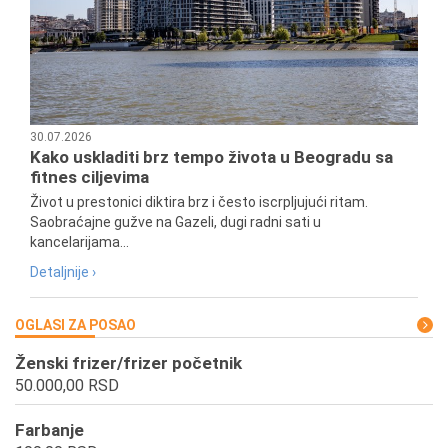
30.07.2026
Kako uskladiti brz tempo života u Beogradu sa
fitnes ciljevima
Život u prestonici diktira brz i često iscrpljujući ritam.
Saobraćajne gužve na Gazeli, dugi radni sati u
kancelarijama...
Detaljnije ›
OGLASI ZA POSAO
Ženski frizer/frizer početnik
50.000,00 RSD
Farbanje