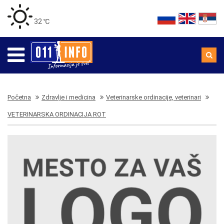
32 ℃
Početna
Zdravlje i medicina
Veterinarske ordinacije, veterinari
VETERINARSKA ORDINACIJA ROT