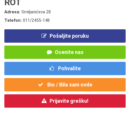
ROT
Adresa:
Smiljanićeva 28
Telefon:
011/2455-148
Pošaljite poruku
Ocenite nas
Pohvalite
Bio / Bila sam ovde
Prijavite grešku!