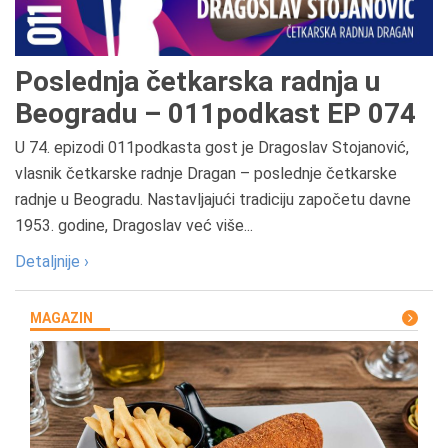
Poslednja četkarska radnja u
Beogradu – 011podkast EP 074
U 74. epizodi 011podkasta gost je Dragoslav Stojanović,
vlasnik četkarske radnje Dragan – poslednje četkarske
radnje u Beogradu. Nastavljajući tradiciju započetu davne
1953. godine, Dragoslav već više...
Detaljnije ›
MAGAZIN