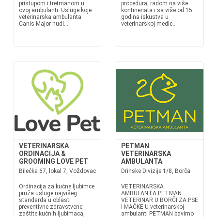
pristupom i tretmanom u
procedura, radom na više
ovoj ambulanti. Usluge koje
kontinenata i sa više od 15
veterinarska ambulanta
godina iskustva u
Canis Major nudi...
veterinarskoj medic...
VETERINARSKA
PETMAN
ORDINACIJA &
VETERINARSKA
GROOMING LOVE PET
AMBULANTA
Bilećka 67, lokal 7, Voždovac
Drinske Divizije 1/8, Borča
Ordinacija za kućne ljubimce
VETERINARSKA
pruža usluge najvišeg
AMBULANTA PETMAN –
standarda u oblasti
VETERINAR U BORČI ZA PSE
preventivne zdravstvene
I MAČKE U veterinarskoj
zaštite kućnih ljubimaca,
ambulanti PETMAN bavimo