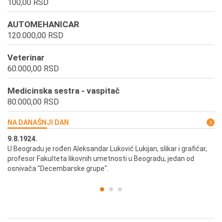
100,00 RSD
AUTOMEHANICAR
120.000,00 RSD
Veterinar
60.000,00 RSD
Medicinska sestra - vaspitač
80.000,00 RSD
NA DANAŠNJI DAN
9.8.1924.
9.
U Beogradu je rođen Aleksandar Luković Lukijan, slikar i grafičar,
Pr
profesor Fakulteta likovnih umetnosti u Beogradu, jedan od
a,
osnivača "Decembarske grupe".