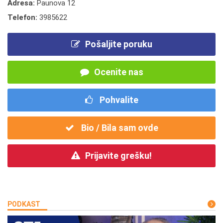
Adresa:
Paunova 12
Telefon:
3985622
Pošaljite poruku
Ocenite nas
Pohvalite
Bio / Bila sam ovde
Prijavite grešku!
PODKAST