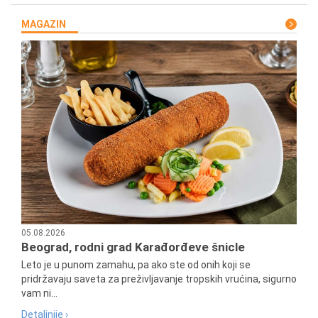
MAGAZIN
05.08.2026
Beograd, rodni grad Karađorđeve šnicle
Leto je u punom zamahu, pa ako ste od onih koji se
pridržavaju saveta za preživljavanje tropskih vrućina, sigurno
vam ni...
Detaljnije ›