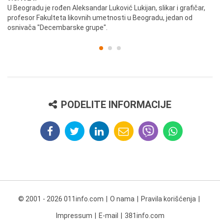
U Beogradu je rođen Aleksandar Luković Lukijan, slikar i grafičar,
Pr
profesor Fakulteta likovnih umetnosti u Beogradu, jedan od
a,
osnivača "Decembarske grupe".
PODELITE INFORMACIJE
© 2001 - 2026 011info.com
O nama
Pravila korišćenja
Impressum
E-mail
381info.com