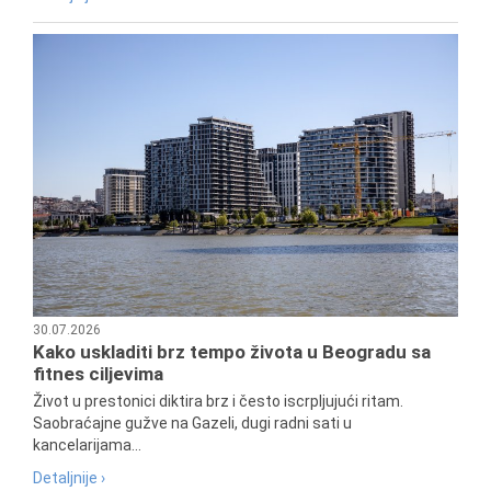
30.07.2026
Kako uskladiti brz tempo života u Beogradu sa
fitnes ciljevima
Život u prestonici diktira brz i često iscrpljujući ritam.
Saobraćajne gužve na Gazeli, dugi radni sati u
kancelarijama...
Detaljnije ›