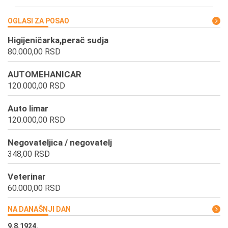
OGLASI ZA POSAO
Higijeničarka,perač sudja
80.000,00 RSD
AUTOMEHANICAR
120.000,00 RSD
Auto limar
120.000,00 RSD
Negovateljica / negovatelj
348,00 RSD
Veterinar
60.000,00 RSD
NA DANAŠNJI DAN
9.8.1924.
9.