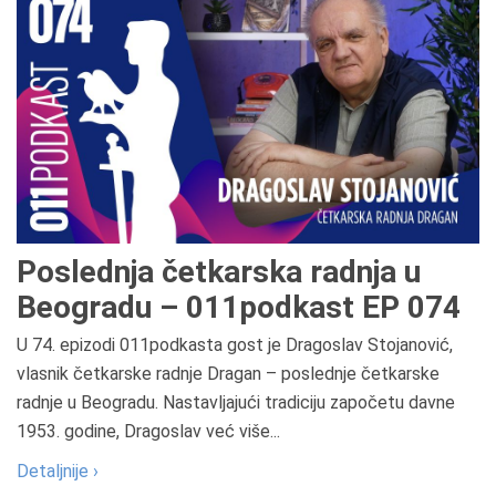
Poslednja četkarska radnja u
Beogradu – 011podkast EP 074
U 74. epizodi 011podkasta gost je Dragoslav Stojanović,
vlasnik četkarske radnje Dragan – poslednje četkarske
radnje u Beogradu. Nastavljajući tradiciju započetu davne
1953. godine, Dragoslav već više...
Detaljnije ›