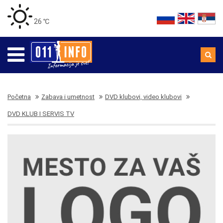
26 ℃
Početna
Zabava i umetnost
DVD klubovi, video klubovi
DVD KLUB I SERVIS TV