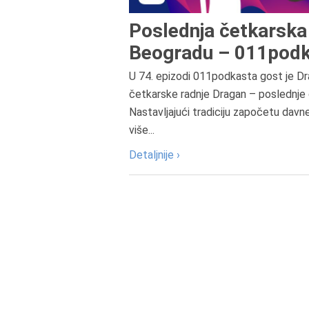
Poslednja četkarska 
Beogradu – 011podk
U 74. epizodi 011podkasta gost je Dr
četkarske radnje Dragan – poslednje 
Nastavljajući tradiciju započetu davn
više...
Detaljnije ›