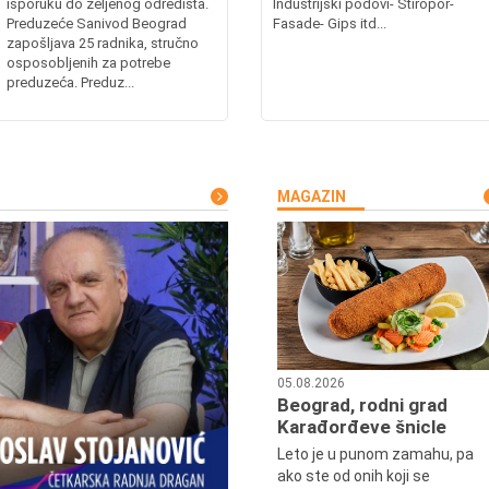
isporuku do željenog odredišta.
Industrijski podovi- Stiropor-
Preduzeće Sanivod Beograd
Fasade- Gips itd...
zapošljava 25 radnika, stručno
osposobljenih za potrebe
preduzeća. Preduz...
MAGAZIN
05.08.2026
Beograd, rodni grad
Karađorđeve šnicle
Leto je u punom zamahu, pa
ako ste od onih koji se