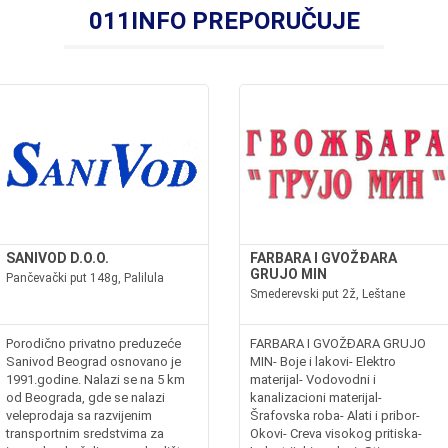
011INFO PREPORUČUJE
SANIVOD D.O.O.
FARBARA I GVOŽĐARA
GRUJO MIN
Pančevački put 148g, Palilula
Smederevski put 2ž, Leštane
Porodično privatno preduzeće
FARBARA I GVOŽĐARA GRUJO
Sanivod Beograd osnovano je
MIN- Boje i lakovi- Elektro
1991.godine. Nalazi se na 5 km
materijal- Vodovodni i
od Beograda, gde se nalazi
kanalizacioni materijal-
veleprodaja sa razvijenim
Šrafovska roba- Alati i pribor-
transportnim sredstvima za
Okovi- Creva visokog pritiska-