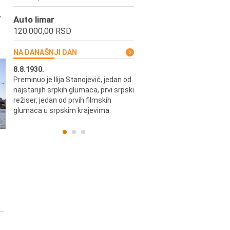
,
Auto limar
120.000,00 RSD
NA DANAŠNJI DAN
8.8.1930.
8.8.1898.
Preminuo je Ilija Stanojević, jedan od
U Beogradu je rođen Pavle Biha
najstarijih srpkih glumaca, prvi srpski
književnik i izdavač.
skih
režiser, jedan od prvih filmskih
glumaca u srpskim krajevima.
..