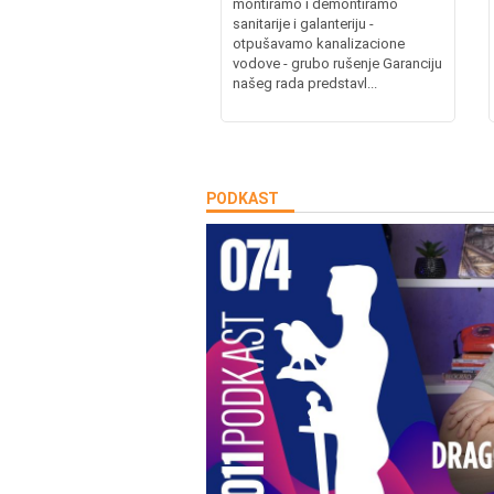
montiramo i demontiramo
sanitarije i galanteriju -
otpušavamo kanalizacione
vodove - grubo rušenje Garanciju
našeg rada predstavl...
PODKAST