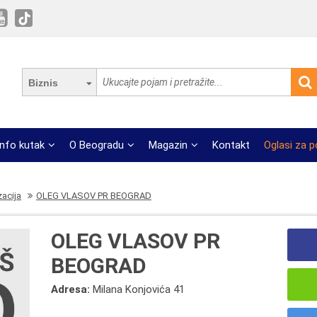
Biznis
Info kutak
O Beogradu
Magazin
Kontakt
Oglasi za 
zacija
OLEG VLASOV PR BEOGRAD
OLEG VLASOV PR
BEOGRAD
Adresa:
Milana Konjovića 41