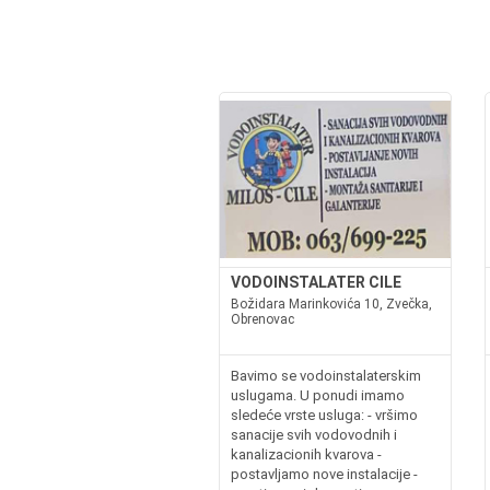
VODOINSTALATER CILE
Božidara Marinkovića 10, Zvečka,
Obrenovac
Bavimo se vodoinstalaterskim
uslugama. U ponudi imamo
sledeće vrste usluga: - vršimo
sanacije svih vodovodnih i
kanalizacionih kvarova -
postavljamo nove instalacije -