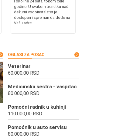
i okoline 24 sata, tokom cele
godine. U svakom trenutku naš
dežurni vodoinstalater je
dostupan i spreman da dođe na
Vašu adre...
OGLASI ZA POSAO
Veterinar
60.000,00 RSD
Medicinska sestra - vaspitač
80.000,00 RSD
Pomoćni radnik u kuhinji
110.000,00 RSD
Pomoćnik u auto servisu
80.000,00 RSD