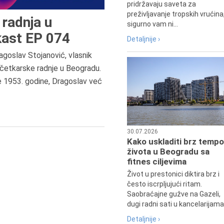
pridržavaju saveta za
preživljavanje tropskih vrućina
radnja u
sigurno vam ni...
ast EP 074
Detaljnije ›
agoslav Stojanović, vlasnik
8.8.2013.
četkarske radnje u Beogradu.
Preminuo je Dejan Kosanović,
e 1953. godine, Dragoslav već
istoričar filma, filmski reditelj,
profesor i dekan Fakulteta dram
umetnosti u Beogradu.
30.07.2026
Kako uskladiti brz tempo
života u Beogradu sa
fitnes ciljevima
Život u prestonici diktira brz i
često iscrpljujući ritam.
Saobraćajne gužve na Gazeli,
dugi radni sati u kancelarijama.
Detaljnije ›