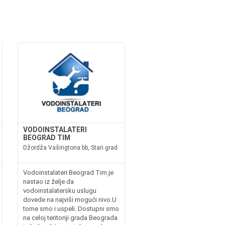
VODOINSTALATERI
BEOGRAD TIM
Džordža Vašingtona bb, Stari grad
Vodoinstalateri Beograd Tim je
nastao iz želje da
vodoinstalatersku uslugu
dovede na najviši mogući nivo.U
tome smo i uspeli. Dostupni smo
na celoj teritoriji grada Beograda