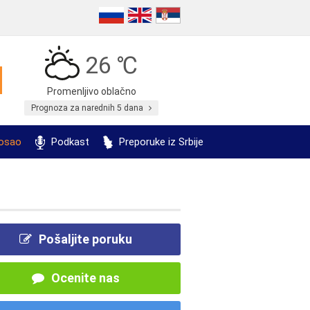
26 ℃
Promenljivo oblačno
Prognoza za narednih 5 dana
posao
Podkast
Preporuke iz Srbije
Pošaljite poruku
Ocenite nas