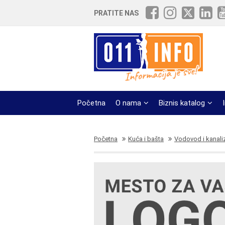
PRATITE NAS
Početna
O nama
Biznis katalog
Početna
Kuća i bašta
Vodovod i kanali