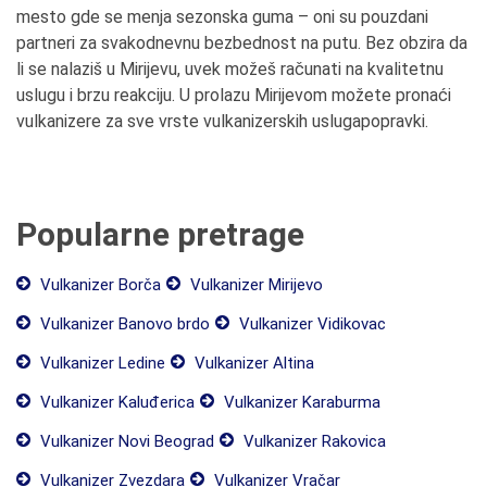
mesto gde se menja sezonska guma – oni su pouzdani
partneri za svakodnevnu bezbednost na putu. Bez obzira da
li se nalaziš u Mirijevu, uvek možeš računati na kvalitetnu
uslugu i brzu reakciju. U prolazu Mirijevom možete pronaći
vulkanizere za sve vrste vulkanizerskih uslugapopravki.
Popularne pretrage
Vulkanizer Borča
Vulkanizer Mirijevo
Vulkanizer Banovo brdo
Vulkanizer Vidikovac
Vulkanizer Ledine
Vulkanizer Altina
Vulkanizer Kaluđerica
Vulkanizer Karaburma
Vulkanizer Novi Beograd
Vulkanizer Rakovica
Vulkanizer Zvezdara
Vulkanizer Vračar