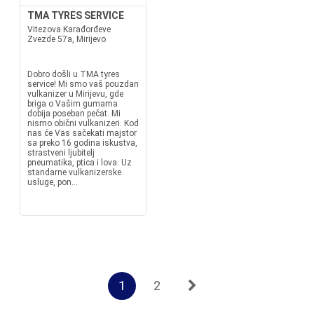
TMA TYRES SERVICE
Vitezova Karađorđeve
Zvezde 57a, Mirijevo
Dobro došli u TMA tyres
service! Mi smo vaš pouzdan
vulkanizer u Mirijevu, gde
briga o Vašim gumama
dobija poseban pečat. Mi
nismo obični vulkanizeri. Kod
nas će Vas sačekati majstor
sa preko 16 godina iskustva,
strastveni ljubitelj
pneumatika, ptica i lova. Uz
standarne vulkanizerske
usluge, pon...
1
2