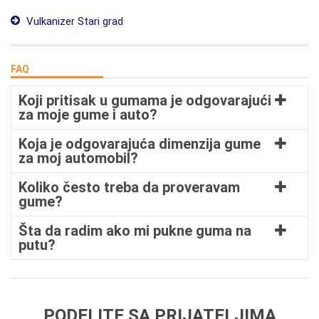
Vulkanizer Stari grad
FAQ
Koji pritisak u gumama je odgovarajući
za moje gume i auto?
Koja je odgovarajuća dimenzija gume
za moj automobil?
Koliko često treba da proveravam
gume?
Šta da radim ako mi pukne guma na
putu?
PODELITE SA PRIJATELJIMA