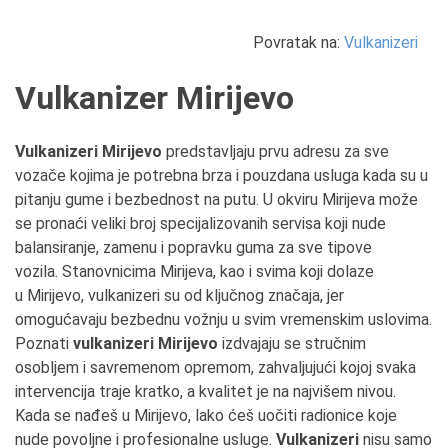
Povratak na:
Vulkanizeri
Vulkanizer Mirijevo
Vulkanizeri Mirijevo
predstavljaju prvu adresu za sve
vozače kojima je potrebna brza i pouzdana usluga kada su u
pitanju gume i bezbednost na putu. U okviru Mirijeva može
se pronaći veliki broj specijalizovanih servisa koji nude
balansiranje, zamenu i popravku guma za sve tipove
vozila. Stanovnicima Mirijeva, kao i svima koji dolaze
u Mirijevo, vulkanizeri su od ključnog značaja, jer
omogućavaju bezbednu vožnju u svim vremenskim uslovima.
Poznati
vulkanizeri Mirijevo
izdvajaju se stručnim
osobljem i savremenom opremom, zahvaljujući kojoj svaka
intervencija traje kratko, a kvalitet je na najvišem nivou.
Kada se nađeš u Mirijevo, lako ćeš uočiti radionice koje
nude povoljne i profesionalne usluge.
Vulkanizeri
nisu samo