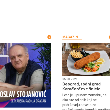
MAGAZIN
05.08.2026
Beograd, rodni grad
Karađorđeve šnicle
Leto je u punom zamahu, pa
ako ste od onih koji se
pridržavaju saveta za
preživljavanje tropskih vrućina