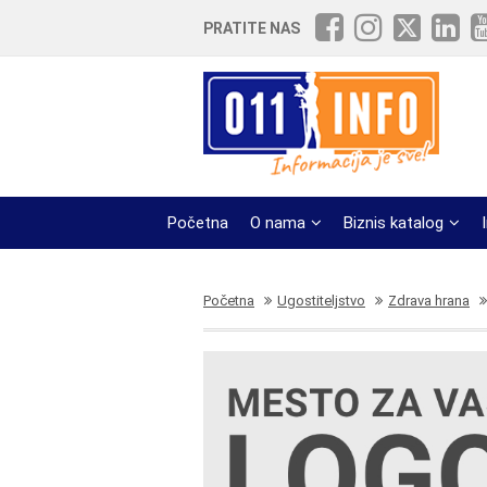
PRATITE NAS
Početna
O nama
Biznis katalog
Početna
Ugostiteljstvo
Zdrava hrana