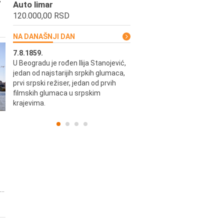
Auto limar
120.000,00 RSD
NA DANAŠNJI DAN
7.8.1859.
7.8.1855.
U Beogradu je rođen Ilija Stanojević,
U Beogradu je rođen Svetisla
jedan od najstarijih srpkih glumaca,
Dinulović, pozorišni glumac i r
prvi srpski režiser, jedan od prvih
filmskih glumaca u srpskim
krajevima.
..