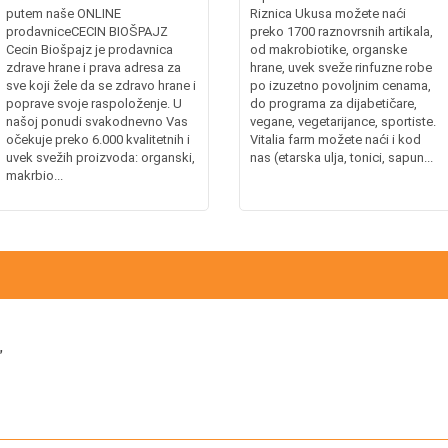
putem naše ONLINE
Riznica Ukusa možete naći
prodavniceCECIN BIOŠPAJZ
preko 1700 raznovrsnih artikala,
Cecin Biošpajz je prodavnica
od makrobiotike, organske
zdrave hrane i prava adresa za
hrane, uvek sveže rinfuzne robe
sve koji žele da se zdravo hrane i
po izuzetno povoljnim cenama,
poprave svoje raspoloženje. U
do programa za dijabetičare,
našoj ponudi svakodnevno Vas
vegane, vegetarijance, sportiste.
očekuje preko 6.000 kvalitetnih i
Vitalia farm možete naći i kod
uvek svežih proizvoda: organski,
nas (etarska ulja, tonici, sapun...
makrbio...
”