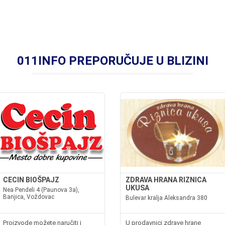
011INFO PREPORUČUJE U BLIZINI
CECIN BIOŠPAJZ
ZDRAVA HRANA RIZNICA
UKUSA
Nea Pendeli 4 (Paunova 3a),
Banjica, Voždovac
Bulevar kralja Aleksandra 380
Proizvode možete naručiti i
U prodavnici zdrave hrane