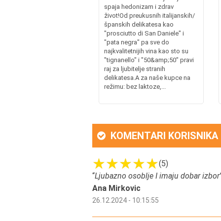
spaja hedonizam i zdrav
život!Od preukusnih italijanskih/
španskih delikatesa kao
"prosciutto di San Daniele" i
"pata negra" pa sve do
najkvalitetnijih vina kao sto su
"tignanello" i "50&amp;50" pravi
raj za ljubitelje stranih
delikatesa.A za naše kupce na
režimu: bez laktoze,...
KOMENTARI KORISNIKA
(5)
“
Ljubazno osoblje I imaju dobar izbor
Ana Mirkovic
26.12.2024 - 10:15:55