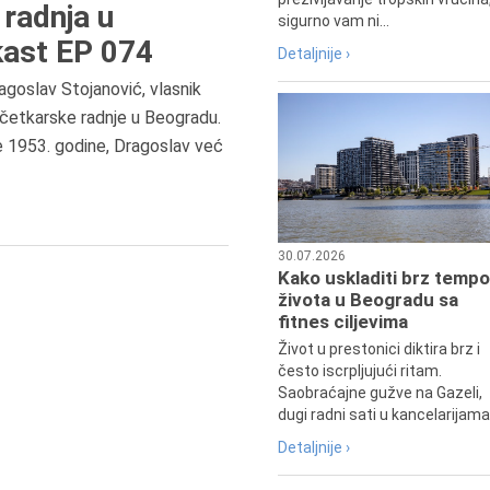
radnja u
sigurno vam ni...
ast EP 074
Detaljnije ›
agoslav Stojanović, vlasnik
7.8.2015.
četkarske radnje u Beogradu.
Preminula je Đurđija Cvetić,
e 1953. godine, Dragoslav već
pozorišna, filmska i TV glumica.
30.07.2026
Kako uskladiti brz tempo
života u Beogradu sa
fitnes ciljevima
Život u prestonici diktira brz i
često iscrpljujući ritam.
Saobraćajne gužve na Gazeli,
dugi radni sati u kancelarijama.
Detaljnije ›