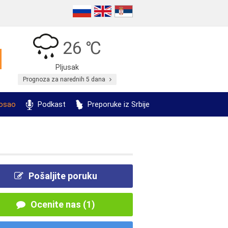
26 ℃
Pljusak
Prognoza za narednih 5 dana
posao
Podkast
Preporuke iz Srbije
Pošaljite poruku
Ocenite nas (1)