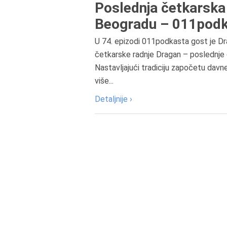
Poslednja četkarska 
Beogradu – 011podk
U 74. epizodi 011podkasta gost je Dr
četkarske radnje Dragan – poslednje 
Nastavljajući tradiciju započetu davn
više...
Detaljnije ›