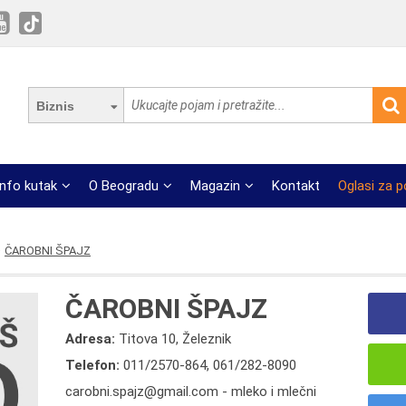
Biznis
Info kutak
O Beogradu
Magazin
Kontakt
Oglasi za 
ČAROBNI ŠPAJZ
ČAROBNI ŠPAJZ
Adresa:
Titova 10, Železnik
Telefon:
011/2570-864
,
061/282-8090
carobni.spajz@gmail.com - mleko i mlečni