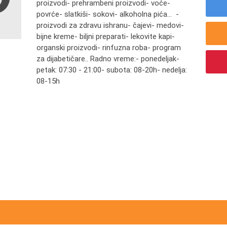
proizvodi- prehrambeni proizvodi- voće-
povrće- slatkiši- sokovi- alkoholna pića... -
proizvodi za zdravu ishranu- čajevi- medovi-
bijne kreme- biljni preparati- lekovite kapi-
organski proizvodi- rinfuzna roba- program
za dijabetičare.. Radno vreme:- ponedeljak-
petak: 07:30 - 21:00- subota: 08-20h- nedelja:
08-15h