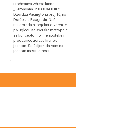
Prodavnica zdrave hrane
„Herbasana“ nalazi se u ulici
Džordža Vašingtona broj 10, na
Dorćolu u Beogradu. Naš
maloprodajni objekat otvoren je
po ugledu na svetske metropole,
sa konceptom biljne apoteke i
prodavnice zdrave hrane u
jednom. Sa željom da Vam na
jednom mestu omogu...