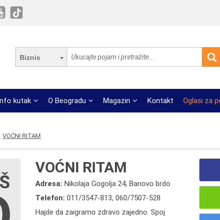
Biznis
Info kutak
O Beogradu
Magazin
Kontakt
Oglasi za 
VOĆNI RITAM
VOĆNI RITAM
Adresa:
Nikolaja Gogolja 24, Banovo brdo
Telefon:
011/3547-813
,
060/7507-528
Hajde da zaigramo zdravo zajedno. Spoj