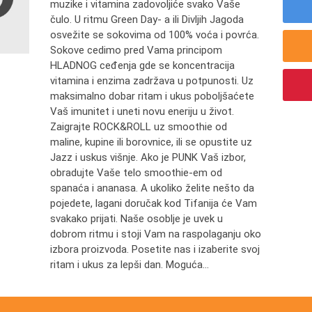
muzike i vitamina zadovoljiće svako Vaše
čulo. U ritmu Green Day- a ili Divljih Jagoda
osvežite se sokovima od 100% voća i povrća.
Sokove cedimo pred Vama principom
HLADNOG ceđenja gde se koncentracija
vitamina i enzima zadržava u potpunosti. Uz
maksimalno dobar ritam i ukus poboljšaćete
Vaš imunitet i uneti novu eneriju u život.
Zaigrajte ROCK&ROLL uz smoothie od
maline, kupine ili borovnice, ili se opustite uz
Jazz i uskus višnje. Ako je PUNK Vaš izbor,
obradujte Vaše telo smoothie-em od
spanaća i ananasa. A ukoliko želite nešto da
pojedete, lagani doručak kod Tifanija će Vam
svakako prijati. Naše osoblje je uvek u
dobrom ritmu i stoji Vam na raspolaganju oko
izbora proizvoda. Posetite nas i izaberite svoj
ritam i ukus za lepši dan. Moguća...