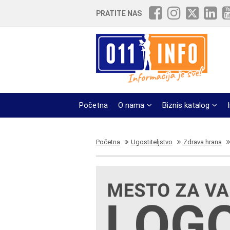
PRATITE NAS
Početna
O nama
Biznis katalog
Početna
Ugostiteljstvo
Zdrava hrana