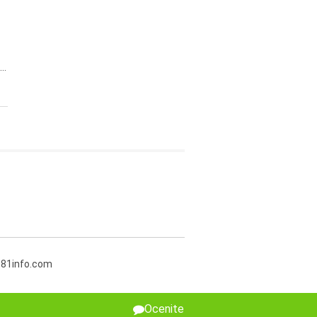
..
381info.com
Ocenite