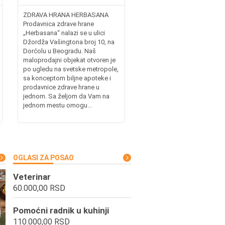
ZDRAVA HRANA HERBASANA
Prodavnica zdrave hrane
„Herbasana“ nalazi se u ulici
Džordža Vašingtona broj 10, na
Dorćolu u Beogradu. Naš
maloprodajni objekat otvoren je
po ugledu na svetske metropole,
sa konceptom biljne apoteke i
prodavnice zdrave hrane u
jednom. Sa željom da Vam na
jednom mestu omogu...
OGLASI ZA POSAO
Veterinar
60.000,00 RSD
Pomoćni radnik u kuhinji
110.000,00 RSD