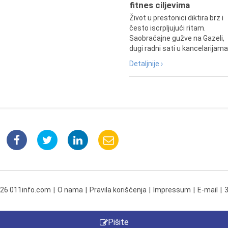
fitnes ciljevima
Život u prestonici diktira brz i
često iscrpljujući ritam.
Saobraćajne gužve na Gazeli,
dugi radni sati u kancelarijama.
Detaljnije ›
026 011info.com
O nama
Pravila korišćenja
Impressum
E-mail
Pišite