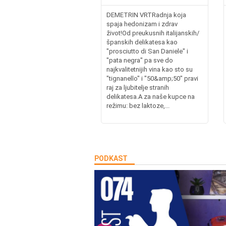
DEMETRIN VRTRadnja koja
spaja hedonizam i zdrav
život!Od preukusnih italijanskih/
španskih delikatesa kao
"prosciutto di San Daniele" i
"pata negra" pa sve do
najkvalitetnijih vina kao sto su
"tignanello" i "50&amp;50" pravi
raj za ljubitelje stranih
delikatesa.A za naše kupce na
režimu: bez laktoze,...
PODKAST