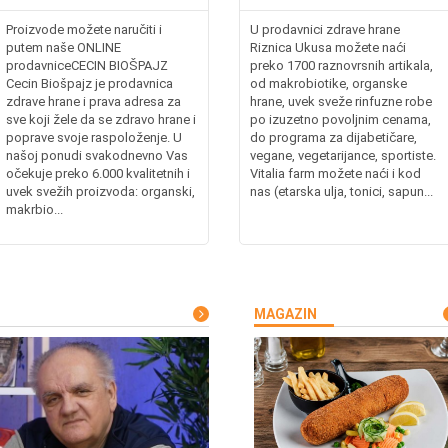
Proizvode možete naručiti i
U prodavnici zdrave hrane
putem naše ONLINE
Riznica Ukusa možete naći
prodavniceCECIN BIOŠPAJZ
preko 1700 raznovrsnih artikala,
Cecin Biošpajz je prodavnica
od makrobiotike, organske
zdrave hrane i prava adresa za
hrane, uvek sveže rinfuzne robe
sve koji žele da se zdravo hrane i
po izuzetno povoljnim cenama,
poprave svoje raspoloženje. U
do programa za dijabetičare,
našoj ponudi svakodnevno Vas
vegane, vegetarijance, sportiste.
očekuje preko 6.000 kvalitetnih i
Vitalia farm možete naći i kod
uvek svežih proizvoda: organski,
nas (etarska ulja, tonici, sapun...
makrbio...
MAGAZIN