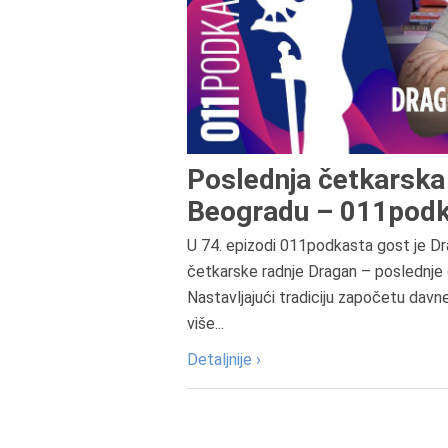
Poslednja četkarska 
Beogradu – 011podk
U 74. epizodi 011podkasta gost je Dr
četkarske radnje Dragan – poslednje 
Nastavljajući tradiciju započetu davn
više...
Detaljnije ›