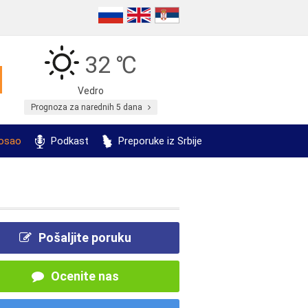
32 ℃
Vedro
Prognoza za narednih 5 dana
posao
Podkast
Preporuke iz Srbije
Pošaljite poruku
Ocenite nas