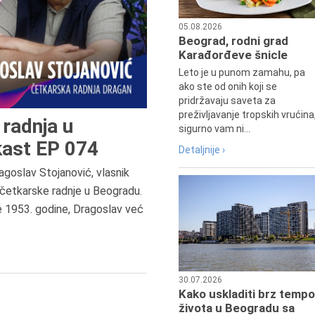
05.08.2026
Beograd, rodni grad
Karađorđeve šnicle
Leto je u punom zamahu, pa
ako ste od onih koji se
pridržavaju saveta za
preživljavanje tropskih vrućina
radnja u
sigurno vam ni...
ast EP 074
Detaljnije ›
agoslav Stojanović, vlasnik
9.8.1807.
četkarske radnje u Beogradu.
Dositej Obradović je došao u Srbij
e 1953. godine, Dragoslav već
u Beograd, gde je nastavio književ
prosvetni rad, čime je simboličn
najavljen povratak glavnih tokov
srpske kulture južno od Save i
Dunava.
30.07.2026
Kako uskladiti brz tempo
života u Beogradu sa