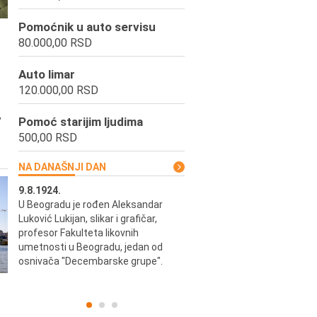
Pomoćnik u auto servisu
80.000,00 RSD
Auto limar
120.000,00 RSD
,
Pomoć starijim ljudima
500,00 RSD
NA DANAŠNJI DAN
9.8.1924.
9.8.2013.
u i
U Beogradu je rođen Aleksandar
Preminuo je Vladimir Šams,
ni i
Luković Lukijan, slikar i grafičar,
mašinski inženjer, pilot, kape
o
profesor Fakulteta likovnih
JAT-a, počasni predsednik Ae
a
umetnosti u Beogradu, jedan od
kluba "Naša krila".
osnivača "Decembarske grupe".