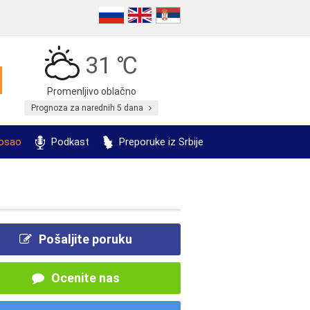
31 ℃
Promenljivo oblačno
Prognoza za narednih 5 dana
posao
Podkast
Preporuke iz Srbije
Pošaljite poruku
Ocenite nas