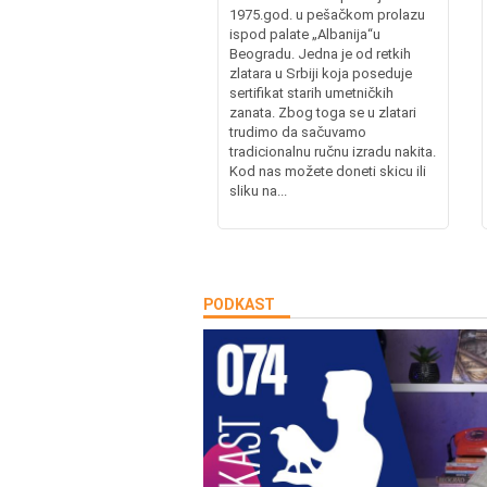
1975.god. u pešačkom prolazu
ispod palate „Albanija“u
Beogradu. Jedna je od retkih
zlatara u Srbiji koja poseduje
sertifikat starih umetničkih
zanata. Zbog toga se u zlatari
trudimo da sačuvamo
tradicionalnu ručnu izradu nakita.
Kod nas možete doneti skicu ili
sliku na...
PODKAST