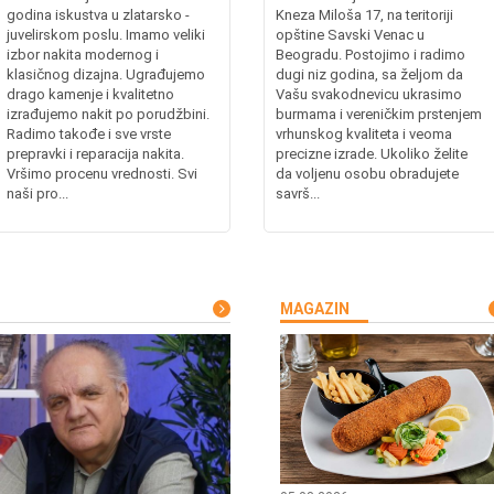
godina iskustva u zlatarsko -
Kneza Miloša 17, na teritoriji
juvelirskom poslu. Imamo veliki
opštine Savski Venac u
izbor nakita modernog i
Beogradu. Postojimo i radimo
klasičnog dizajna. Ugrađujemo
dugi niz godina, sa željom da
drago kamenje i kvalitetno
Vašu svakodnevicu ukrasimo
izrađujemo nakit po porudžbini.
burmama i vereničkim prstenjem
Radimo takođe i sve vrste
vrhunskog kvaliteta i veoma
prepravki i reparacija nakita.
precizne izrade. Ukoliko želite
Vršimo procenu vrednosti. Svi
da voljenu osobu obradujete
naši pro...
savrš...
MAGAZIN