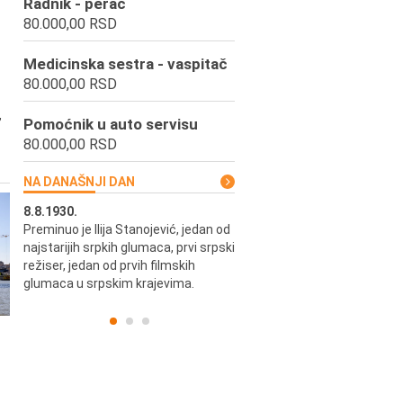
Radnik - perač
80.000,00 RSD
Medicinska sestra - vaspitač
80.000,00 RSD
,
Pomoćnik u auto servisu
80.000,00 RSD
NA DANAŠNJI DAN
8.8.1930.
8.8.1898.
Preminuo je Ilija Stanojević, jedan od
U Beogradu je rođen Pavle Biha
najstarijih srpkih glumaca, prvi srpski
književnik i izdavač.
skih
režiser, jedan od prvih filmskih
glumaca u srpskim krajevima.