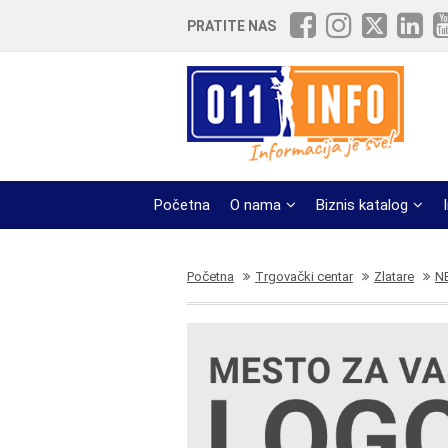
PRATITE NAS
Početna
O nama
Biznis katalog
Početna
Trgovački centar
Zlatare
N