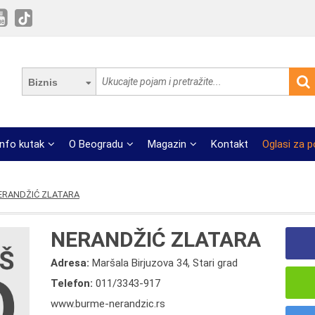
Biznis
Info kutak
O Beogradu
Magazin
Kontakt
Oglasi za 
ERANDŽIĆ ZLATARA
NERANDŽIĆ ZLATARA
Adresa:
Maršala Birjuzova 34, Stari grad
Telefon:
011/3343-917
www.burme-nerandzic.rs