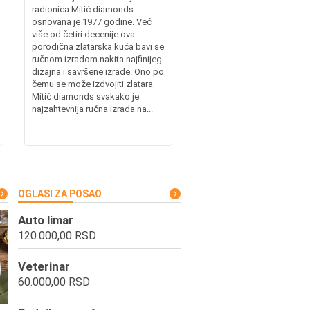
radionica Mitić diamonds
osnovana je 1977 godine. Već
više od četiri decenije ova
porodična zlatarska kuća bavi se
ručnom izradom nakita najfinijeg
dizajna i savršene izrade. Ono po
čemu se može izdvojiti zlatara
Mitić diamonds svakako je
najzahtevnija ručna izrada na...
OGLASI ZA POSAO
Auto limar
120.000,00 RSD
Veterinar
60.000,00 RSD