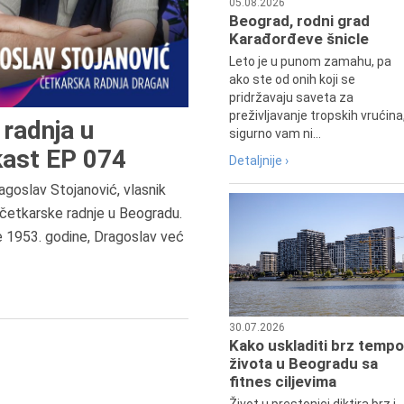
05.08.2026
Beograd, rodni grad
Karađorđeve šnicle
Leto je u punom zamahu, pa
ako ste od onih koji se
pridržavaju saveta za
preživljavanje tropskih vrućina
radnja u
sigurno vam ni...
ast EP 074
Detaljnije ›
agoslav Stojanović, vlasnik
8.8.2013.
četkarske radnje u Beogradu.
Preminuo je Dejan Kosanović,
e 1953. godine, Dragoslav već
istoričar filma, filmski reditelj,
profesor i dekan Fakulteta dram
umetnosti u Beogradu.
30.07.2026
Kako uskladiti brz tempo
života u Beogradu sa
fitnes ciljevima
Život u prestonici diktira brz i