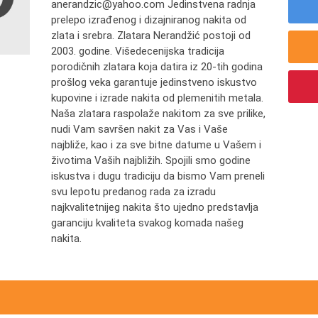
anerandzic@yahoo.com Jedinstvena radnja
prelepo izrađenog i dizajniranog nakita od
zlata i srebra. Zlatara Nerandžić postoji od
2003. godine. Višedecenijska tradicija
porodičnih zlatara koja datira iz 20-tih godina
prošlog veka garantuje jedinstveno iskustvo
kupovine i izrade nakita od plemenitih metala.
Naša zlatara raspolaže nakitom za sve prilike,
nudi Vam savršen nakit za Vas i Vaše
najbliže, kao i za sve bitne datume u Vašem i
životima Vaših najbližih. Spojili smo godine
iskustva i dugu tradiciju da bismo Vam preneli
svu lepotu predanog rada za izradu
najkvalitetnijeg nakita što ujedno predstavlja
garanciju kvaliteta svakog komada našeg
nakita.