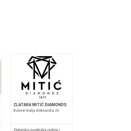
ZLATARA MITIĆ DIAMONDS
Bulevar kralja Aleksandra 26
Zlatarsko-juvelirska radnja i