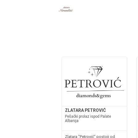
ZLATARA PETROVIĆ
Pešački prolaz ispod Palate
Albanija
Zlatara "Petrović" postoji od