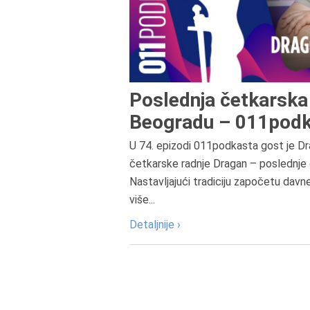
Poslednja četkarska 
Beogradu – 011podk
U 74. epizodi 011podkasta gost je Dr
četkarske radnje Dragan – poslednje 
Nastavljajući tradiciju započetu davn
više...
Detaljnije ›