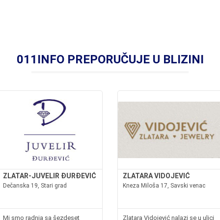
011INFO PREPORUČUJE U BLIZINI
ZLATAR-JUVELIR ĐURĐEVIĆ
ZLATARA VIDOJEVIĆ
Dečanska 19, Stari grad
Kneza Miloša 17, Savski venac
Mi smo radnja sa šezdeset
Zlatara Vidojević nalazi se u ulici