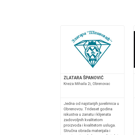
ZLATARA ŠPANOVIĆ
Kneza Mihaila 2i, Obrenovac
Jedna od najstarijih juvelirnica u
Obrenovcu. Trideset godina
iskustva u zanatu i klijenata
zadovoljnih kvalitetom
proizvoda i kvalitetom usluga.
Stručna obrada materijala i