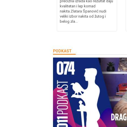
precizna izrada kao rezultat daju
kvalitetan i lep komad
nakita.Zlatara Španović nudi
veliki izbor nakita od žutog i
belog zla...
PODKAST