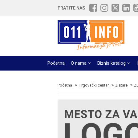
PRATITE NAS
Početna
O nama
Biznis katalog
Početna
Trgovački centar
Zlatare
Z