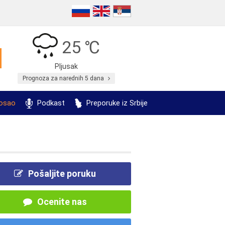
25 ℃
Pljusak
Prognoza za narednih 5 dana
posao
Podkast
Preporuke iz Srbije
Pošaljite poruku
Ocenite nas