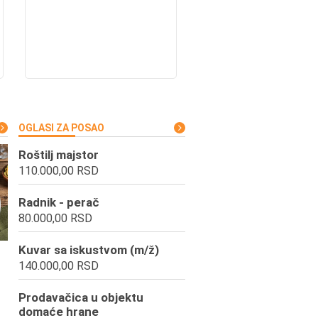
OGLASI ZA POSAO
Roštilj majstor
110.000,00 RSD
Radnik - perač
80.000,00 RSD
Kuvar sa iskustvom (m/ž)
140.000,00 RSD
Prodavačica u objektu
domaće hrane