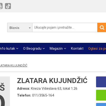
Biznis
Info kutak
O Beogradu
Magazin
Kontakt
Oglasi za 
LATARA KUJUNDŽIĆ
ZLATARA KUJUNDŽIĆ
Adresa:
Kneza Višeslava 63, lokal 1.26
Telefon:
011/3565-164