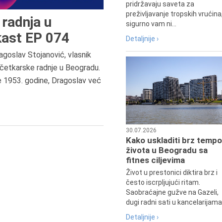
pridržavaju saveta za
preživljavanje tropskih vrućina
radnja u
sigurno vam ni...
ast EP 074
Detaljnije ›
agoslav Stojanović, vlasnik
četkarske radnje u Beogradu.
7.8.2015.
e 1953. godine, Dragoslav već
Preminula je Đurđija Cvetić,
pozorišna, filmska i TV glumica.
30.07.2026
Kako uskladiti brz tempo
života u Beogradu sa
fitnes ciljevima
Život u prestonici diktira brz i
često iscrpljujući ritam.
Saobraćajne gužve na Gazeli,
dugi radni sati u kancelarijama.
Detaljnije ›