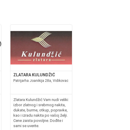
ZLATARA KULUNDŽIĆ
Patrijarha Joanikija 28a, Vidikovac
Zlatara Kulundžić Vam nudi veliki
izbor zlatnog i srebrnog nakita,
dukate, burme, otkup, popravke,
kao i izradu nakita po vašoj želji.
Cene zaista povoljne. Dođite i
sami se uverite.