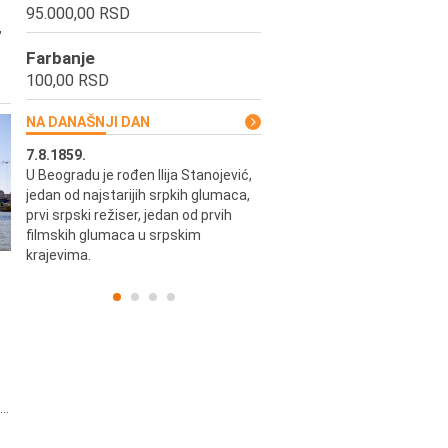
95.000,00 RSD
,
Farbanje
100,00 RSD
NA DANAŠNJI DAN
7.8.1859.
7.8.1855.
U Beogradu je rođen Ilija Stanojević,
U Beogradu je rođen Svetisla
jedan od najstarijih srpkih glumaca,
Dinulović, pozorišni glumac i r
prvi srpski režiser, jedan od prvih
filmskih glumaca u srpskim
krajevima.
..