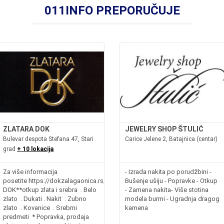
011INFO PREPORUČUJE
ZLATARA DOK
JEWELRY SHOP ŠTULIĆ
Bulevar despota Stefana 47, Stari
Carice Jelene 2, Batajnica (centar)
grad
+ 10 lokacija
Za više informacija
- Izrada nakita po porudžbini -
posetite https://dokzalagaonica.rs/**ZLATARA
Bušenje ušiju - Popravke - Otkup
DOK**otkup zlata i srebra . Belo
- Zamena nakita- Više stotina
zlato . Dukati . Nakit . Zubno
modela burmi - Ugradnja dragog
zlato . Kovanice . Srebrni
kamena
predmeti * Popravka, prodaja