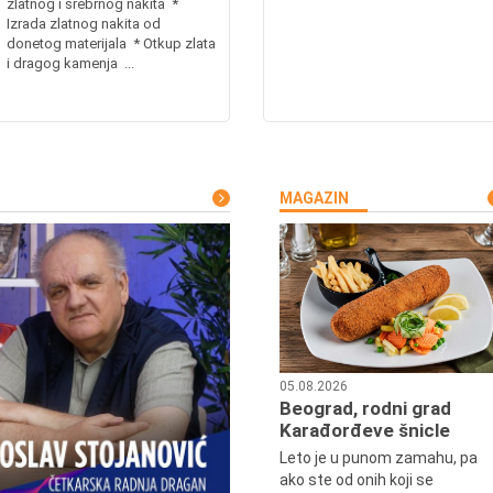
zlatnog i srebrnog nakita *
Izrada zlatnog nakita od
donetog materijala * Otkup zlata
i dragog kamenja ...
MAGAZIN
05.08.2026
Beograd, rodni grad
Karađorđeve šnicle
Leto je u punom zamahu, pa
ako ste od onih koji se