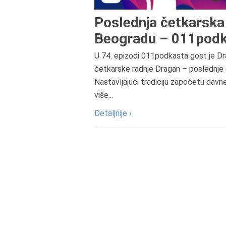
Poslednja četkarska 
Beogradu – 011podk
U 74. epizodi 011podkasta gost je Dr
četkarske radnje Dragan – poslednje 
Nastavljajući tradiciju započetu davn
više...
Detaljnije ›