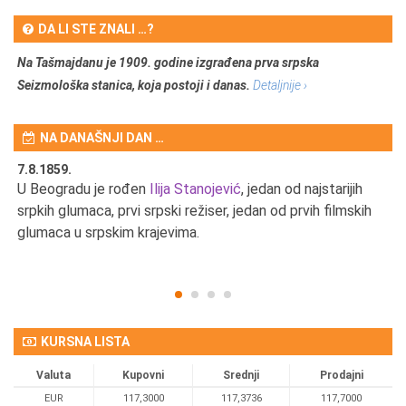
DA LI STE ZNALI …?
Na Tašmajdanu je 1909. godine izgrađena prva srpska
Seizmološka stanica, koja postoji i danas.
Detaljnije ›
NA DANAŠNJI DAN …
7.8.1859.
7.
U Beogradu je rođen
Ilija Stanojević
, jedan od najstarijih
U 
srpkih glumaca, prvi srpski režiser, jedan od prvih filmskih
red
glumaca u srpskim krajevima.
KURSNA LISTA
Valuta
Kupovni
Srednji
Prodajni
EUR
117,3000
117,3736
117,7000