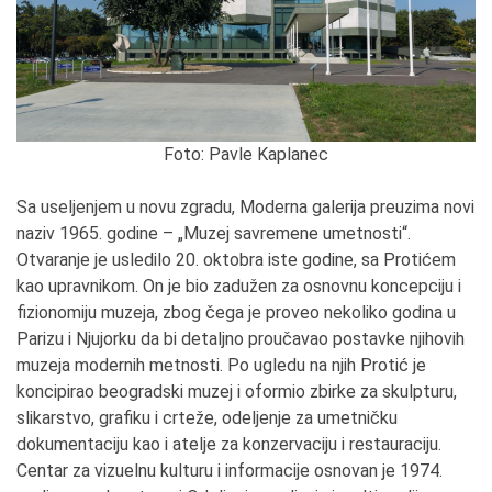
Foto: Pavle Kaplanec
Sa useljenjem u novu zgradu, Moderna galerija preuzima novi
naziv 1965. godine – „Muzej savremene umetnosti“.
Otvaranje je usledilo 20. oktobra iste godine, sa Protićem
kao upravnikom. On je bio zadužen za osnovnu koncepciju i
fizionomiju muzeja, zbog čega je proveo nekoliko godina u
Parizu i Njujorku da bi detaljno proučavao postavke njihovih
muzeja modernih metnosti. Po ugledu na njih Protić je
koncipirao beogradski muzej i oformio zbirke za skulpturu,
slikarstvo, grafiku i crteže, odeljenje za umetničku
dokumentaciju kao i atelje za konzervaciju i restauraciju.
Centar za vizuelnu kulturu i informacije osnovan je 1974.