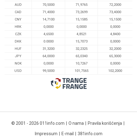
AUD
70,5000
71,9765
72,2000
CAD
71,4000
73,2699
73,4000
CNY
14,7100
15,1585
15,1500
HRK
0,0000
0,0000
0,0000
CZK
4,6500
4,8521
4,8400
DKK
0.0000
15,7073
0,0000
HUF
31,3200
32,2325
32,2000
JPY
64,0000
65,0340
65,3000
NOK
0,0000
10,7267
0,0000
USD
99,5000
101,7565
102,2000
© 2001 - 2026 011info.com
O nama
Pravila korišćenja
Impressum
E-mail
381info.com