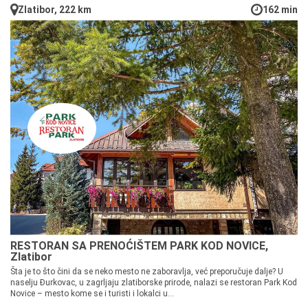
Zlatibor, 222 km
162 min
RESTORAN SA PRENOĆIŠTEM PARK KOD NOVICE,
Zlatibor
Šta je to što čini da se neko mesto ne zaboravlja, već preporučuje dalje? U
naselju Đurkovac, u zagrljaju zlatiborske prirode, nalazi se restoran Park Kod
Novice – mesto kome se i turisti i lokalci u...