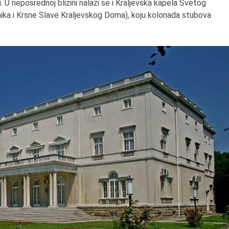
. U neposrednoj blizini nalazi se i Kraljevska kapela Svetog
ika i Krsne Slave Kraljevskog Doma), koju kolonada stubova