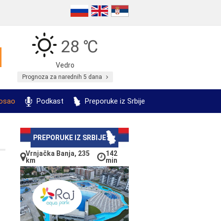
28 ℃
Vedro
Prognoza za narednih 5 dana
posao
Podkast
Preporuke iz Srbije
PREPORUKE IZ SRBIJE
Vrnjačka Banja, 235
142
km
min