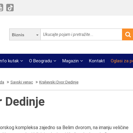
Biznis
Info kutak
O Beogradu
Magazin
Kontakt
Oglasi za 
ada
Savski venac
Kraljevski Dvor Dedinje
r Dedinje
dvorskog kompleksa zajedno sa Belim dvorom, na imanju veličine