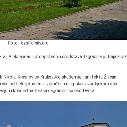
6.8.2013.
Preminula je Zorka Bolja
vazduhoplovni inženjer,
predsednik Udruženja ž
pilota Jugoslavije.
Foto: royalfamily.org
ralj Aleksandar I, iz sopstvenih sredstava. Izgradnja je trajala pe
 Nikolaj Krasnov sa Kraljevske akademije i arhitekta Živojin
nu vilu od belog kamena, izgrađenu u srpsko-vizantijskom stilu.
viljon i koncertna terasa sagrađeni su oko Dvora.