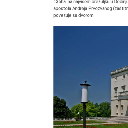
135ha, na najvišem brežuljku u Dedinju
apostola Andreja Prvozvanog (zaštitn
povezuje sa dvorom.