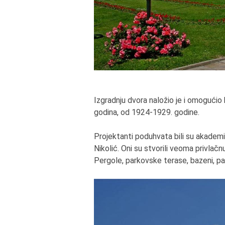
Izgradnju dvora naložio je i omogućio k
godina, od 1924-1929. godine.
Projektanti poduhvata bili su akademik
Nikolić. Oni su stvorili veoma privlač
Pergole, parkovske terase, bazeni, pa