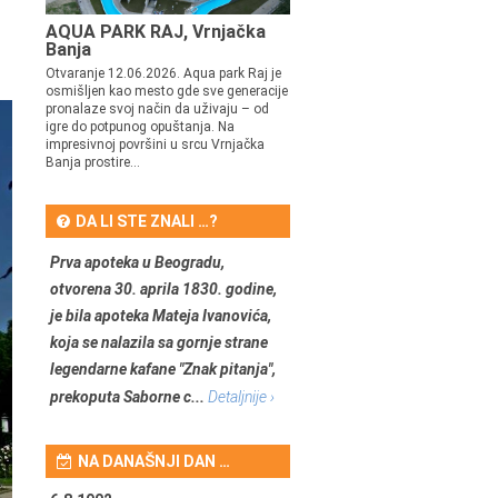
AQUA PARK RAJ, Vrnjačka
Banja
Otvaranje 12.06.2026. Aqua park Raj je
osmišljen kao mesto gde sve generacije
pronalaze svoj način da uživaju – od
igre do potpunog opuštanja. Na
impresivnoj površini u srcu Vrnjačka
Banja prostire...
DA LI STE ZNALI …?
Prva apoteka u Beogradu,
otvorena 30. aprila 1830. godine,
je bila apoteka Mateja Ivanovića,
koja se nalazila sa gornje strane
legendarne kafane "Znak pitanja",
prekoputa Saborne c...
Detaljnije ›
NA DANAŠNJI DAN …