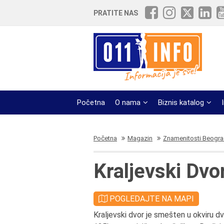
PRATITE NAS
Početna
O nama
Biznis katalog
Početna
Magazin
Znamenitosti Beogr
Kraljevski Dvo
POGLEDAJTE NA MAPI
Kraljevski dvor je smešten u okviru 