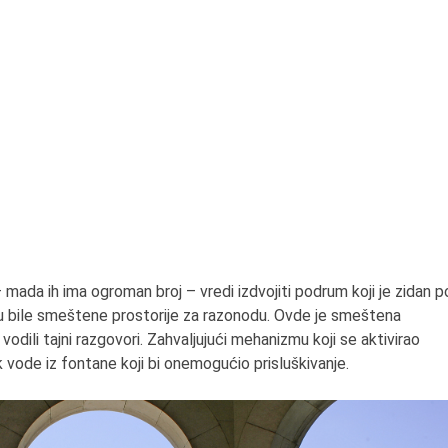
– mada ih ima ogroman broj – vredi izdvojiti podrum koji je zidan p
su bile smeštene prostorije za razonodu. Ovde je smeštena
odili tajni razgovori. Zahvaljujući mehanizmu koji se aktivirao
k vode iz fontane koji bi onemogućio prisluškivanje.