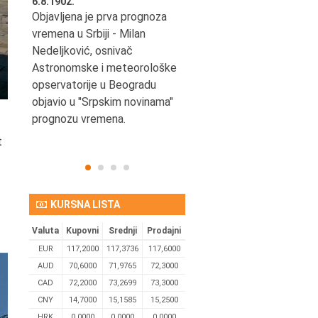
6.8.1902.
6.8.2004.
nović,
Objavljena je prva prognoza
Odigrana je košarkaška
vremena u Srbiji - Milan
prijateljska utakmica izmeđ
ena
Nedeljković, osnivač
SCG i SAD u Beogradskoj
Astronomske i meteorološke
Areni.
opservatorije u Beogradu
objavio u "Srpskim novinama"
prognozu vremena.
t
KURSNA LISTA
Valuta
Kupovni
Srednji
Prodajni
EUR
117,2000
117,3736
117,6000
AUD
70,6000
71,9765
72,3000
CAD
72,2000
73,2699
73,3000
CNY
14,7000
15,1585
15,2500
HRK
0,0000
0,0000
0,0000