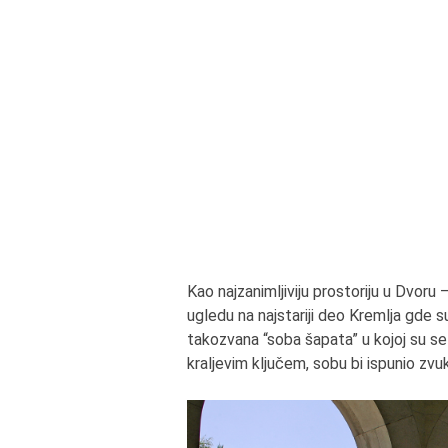
Kao najzanimljiviju prostoriju u Dvoru 
ugledu na najstariji deo Kremlja gde 
takozvana “soba šapata” u kojoj su se v
kraljevim ključem, sobu bi ispunio zvu