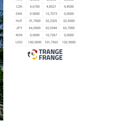
CZK
4,6700
4,8521
4,8500
DKK
0.0000
15,7073
0,0000
HUF
31,7000
32,2325
32,5000
JPY
64,0000
65,0340
65,7000
NOK
0,0000
10,7267
0,0000
USD
100,5000
101,7565
102,9000