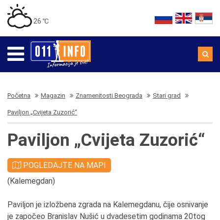
26 ℃
Početna
Magazin
Znamenitosti Beograda
Stari grad
Paviljon „Cvijeta Zuzorić“
Paviljon „Cvijeta Zuzorić“
POGLEDAJTE NA MAPI
(Kalemegdan)
Paviljon je izložbena zgrada na Kalemegdanu, čije osnivanje
je započeo Branislav Nušić u dvadesetim godinama 20tog