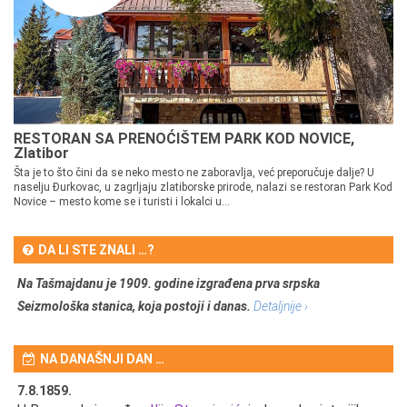
RESTORAN SA PRENOĆIŠTEM PARK KOD NOVICE,
Zlatibor
Šta je to što čini da se neko mesto ne zaboravlja, već preporučuje dalje? U
naselju Đurkovac, u zagrljaju zlatiborske prirode, nalazi se restoran Park Kod
Novice – mesto kome se i turisti i lokalci u...
DA LI STE ZNALI …?
Na Tašmajdanu je 1909. godine izgrađena prva srpska
Seizmološka stanica, koja postoji i danas.
Detaljnije ›
NA DANAŠNJI DAN …
7.8.1859.
7.