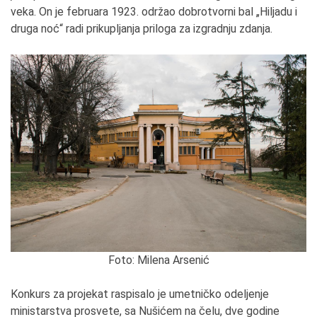
veka. On je februara 1923. održao dobrotvorni bal „Hiljadu i
druga noć“ radi prikupljanja priloga za izgradnju zdanja.
Foto: Milena Arsenić
Konkurs za projekat raspisalo je umetničko odeljenje
ministarstva prosvete, sa Nušićem na čelu, dve godine