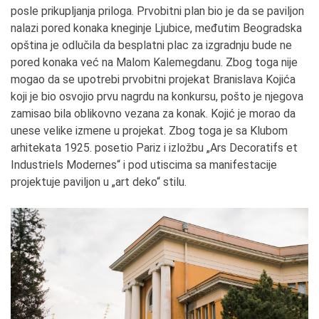
posle prikupljanja priloga. Prvobitni plan bio je da se paviljon
nalazi pored konaka kneginje Ljubice, međutim Beogradska
opština je odlučila da besplatni plac za izgradnju bude ne
pored konaka već na Malom Kalemegdanu. Zbog toga nije
mogao da se upotrebi prvobitni projekat Branislava Kojića
koji je bio osvojio prvu nagrdu na konkursu, pošto je njegova
zamisao bila oblikovno vezana za konak. Kojić je morao da
unese velike izmene u projekat. Zbog toga je sa Klubom
arhitekata 1925. posetio Pariz i izložbu „Ars Decoratifs et
Industriels Modernes“ i pod utiscima sa manifestacije
projektuje paviljon u „art deko“ stilu.