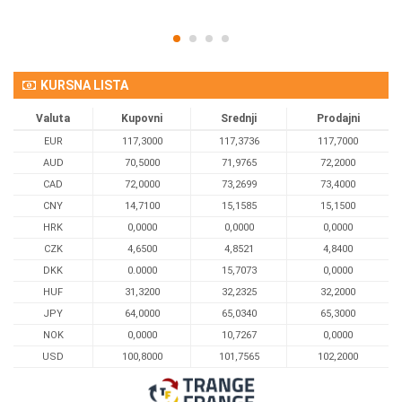
KURSNA LISTA
Valuta
Kupovni
Srednji
Prodajni
EUR
117,3000
117,3736
117,7000
AUD
70,5000
71,9765
72,2000
CAD
72,0000
73,2699
73,4000
CNY
14,7100
15,1585
15,1500
HRK
0,0000
0,0000
0,0000
CZK
4,6500
4,8521
4,8400
DKK
0.0000
15,7073
0,0000
HUF
31,3200
32,2325
32,2000
JPY
64,0000
65,0340
65,3000
NOK
0,0000
10,7267
0,0000
USD
100,8000
101,7565
102,2000