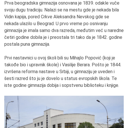
Prva beogradska gimnazija osnovana je 1839. odakle vuče
svoju dugu tradiciju. Nalazi se na mestu gde je nekada bila
Vidin kapija, pored Crkve Aleksandra Nevskog gde se
nekada ulazilo u Beograd. U prvo vreme po osnivanju
gimnazija je imala samo dva razreda, međutim već u naredne
četiri godine dobila je i preostala tri tako da je 1842. godine
postala puna gimnazija.
Prvi nastavnici u ovoj školi bili su Mihajlo Popović (koji je
takođe bio i upravnik škole) i Vasilije Berara. Pošto je 1844.
izvršena reforma nastave u Srbiji, u gimnaziju je uveden i
šesti razred što ju je dovelo u status evropskih škola. Te
iste godine gimnazija dobija i sopstvenu biblioteku i knjige.