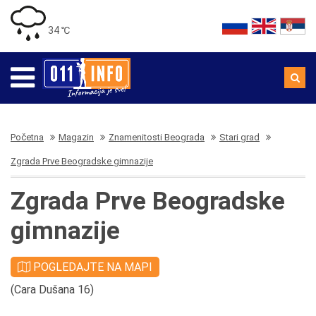
34 ℃
Početna
Magazin
Znamenitosti Beograda
Stari grad
Zgrada Prve Beogradske gimnazije
Zgrada Prve Beogradske
gimnazije
POGLEDAJTE NA MAPI
(Cara Dušana 16)