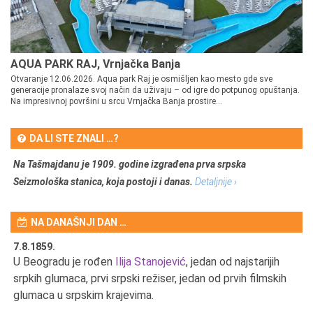
AQUA PARK RAJ, Vrnjačka Banja
Otvaranje 12.06.2026. Aqua park Raj je osmišljen kao mesto gde sve
generacije pronalaze svoj način da uživaju – od igre do potpunog opuštanja.
Na impresivnoj površini u srcu Vrnjačka Banja prostire...
DA LI STE ZNALI …?
Na Tašmajdanu je 1909. godine izgrađena prva srpska
Seizmološka stanica, koja postoji i danas.
Detaljnije ›
NA DANAŠNJI DAN …
7.8.1859.
7.
U Beogradu je rođen
Ilija Stanojević
, jedan od najstarijih
U 
srpkih glumaca, prvi srpski režiser, jedan od prvih filmskih
red
glumaca u srpskim krajevima.