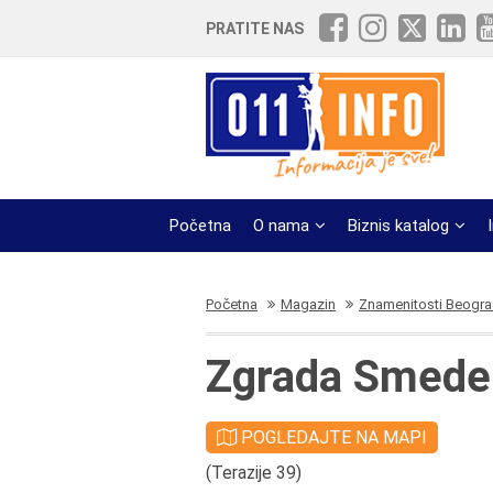
PRATITE NAS
Početna
O nama
Biznis katalog
Početna
Magazin
Znamenitosti Beogr
Zgrada Smede
POGLEDAJTE NA MAPI
(Terazije 39)