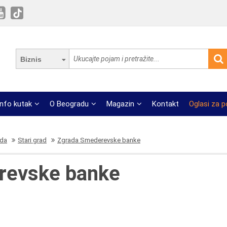
Biznis
Info kutak
O Beogradu
Magazin
Kontakt
Oglasi za 
ada
Stari grad
Zgrada Smederevske banke
revske banke