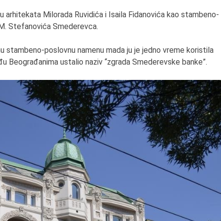
 arhitekata Milorada Ruvidića i Isaila Fidanovića kao stambeno-
a M. Stefanovića Smederevca.
tnu stambeno-poslovnu namenu mada ju je jedno vreme koristila
eđu Beograđanima ustalio naziv “zgrada Smederevske banke”.
7.8.2015.
Preminula je Đurđija Cve
pozorišna, filmska i TV