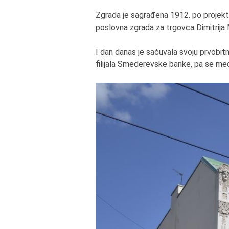
Zgrada je sagrađena 1912. po projektu
poslovna zgrada za trgovca Dimitrij
I dan danas je sačuvala svoju prvobi
filijala Smederevske banke, pa se m