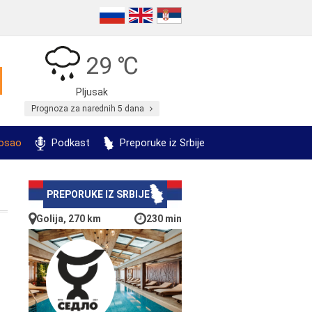
29 ℃
Pljusak
Prognoza za narednih 5 dana
posao
Podkast
Preporuke iz Srbije
PREPORUKE IZ SRBIJE
Golija, 270 km
230 min