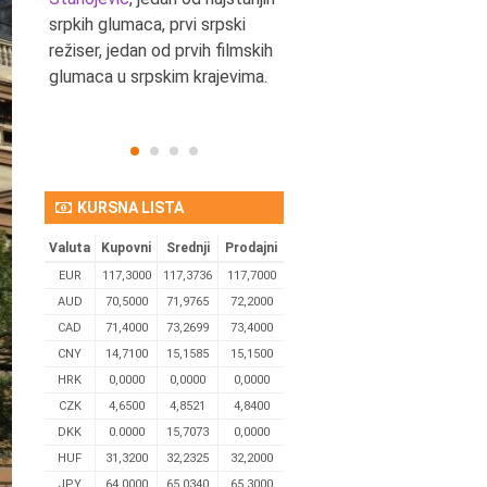
srpkih glumaca, prvi srpski
reditelj.
režiser, jedan od prvih filmskih
glumaca u srpskim krajevima.
KURSNA LISTA
Valuta
Kupovni
Srednji
Prodajni
EUR
117,3000
117,3736
117,7000
AUD
70,5000
71,9765
72,2000
CAD
71,4000
73,2699
73,4000
CNY
14,7100
15,1585
15,1500
HRK
0,0000
0,0000
0,0000
CZK
4,6500
4,8521
4,8400
DKK
0.0000
15,7073
0,0000
HUF
31,3200
32,2325
32,2000
JPY
64,0000
65,0340
65,3000