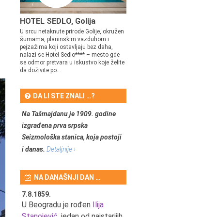
HOTEL SEDLO, Golija
U srcu netaknute prirode Golije, okružen
šumama, planinskim vazduhom i
pejzažima koji ostavljaju bez daha,
nalazi se Hotel Sedlo**** – mesto gde
se odmor pretvara u iskustvo koje želite
da doživite po...
DA LI STE ZNALI …?
Na Tašmajdanu je 1909. godine
izgrađena prva srpska
Seizmološka stanica, koja postoji
i danas.
Detaljnije ›
NA DANAŠNJI DAN …
7.8.1859.
7.8.1855.
tić,
U Beogradu je rođen
Ilija
U Beogradu je rođen Svetis
Stanojević
, jedan od najstarijih
Dinulović, pozorišni glumac 