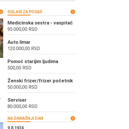
OGLASI ZA POSAO
Medicinska sestra - vaspitač
95.000,00 RSD
Auto limar
120.000,00 RSD
Pomoć starijim ljudima
500,00 RSD
Ženski frizer/frizer početnik
50.000,00 RSD
,
Serviser
80.000,00 RSD
NA DANAŠNJI DAN
9.8.1924.
9.8.2013.