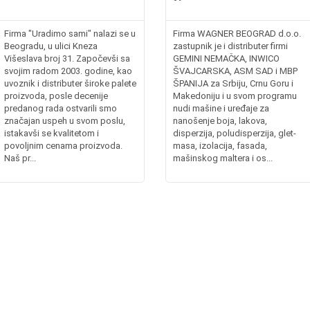
Firma "Uradimo sami" nalazi se u
Firma WAGNER BEOGRAD d.o.o.
Beogradu, u ulici Kneza
zastupnik je i distributer firmi
Višeslava broj 31. Započevši sa
GEMINI NEMAČKA, INWICO
svojim radom 2003. godine, kao
ŠVAJCARSKA, ASM SAD i MBP
uvoznik i distributer široke palete
ŠPANIJA za Srbiju, Crnu Goru i
proizvoda, posle decenije
Makedoniju i u svom programu
predanog rada ostvarili smo
nudi mašine i uređaje za
značajan uspeh u svom poslu,
nanošenje boja, lakova,
istakavši se kvalitetom i
disperzija, poludisperzija, glet-
povoljnim cenama proizvoda.
masa, izolacija, fasada,
Naš pr...
mašinskog maltera i os...