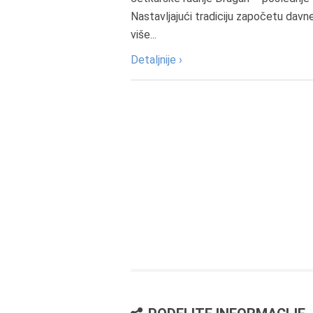
Nastavljajući tradiciju započetu davn
više...
Detaljnije ›