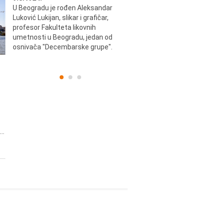
u i
U Beogradu je rođen Aleksandar
Preminuo je Vladimir Šams,
ni i
Luković Lukijan, slikar i grafičar,
mašinski inženjer, pilot, kape
o
profesor Fakulteta likovnih
JAT-a, počasni predsednik Ae
a
umetnosti u Beogradu, jedan od
kluba "Naša krila".
osnivača "Decembarske grupe".
..