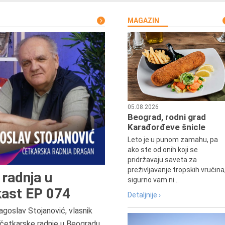
MAGAZIN
05.08.2026
Beograd, rodni grad
Karađorđeve šnicle
Leto je u punom zamahu, pa
ako ste od onih koji se
pridržavaju saveta za
preživljavanje tropskih vrućina
radnja u
sigurno vam ni...
ast EP 074
Detaljnije ›
agoslav Stojanović, vlasnik
9.8.1807.
četkarske radnje u Beogradu.