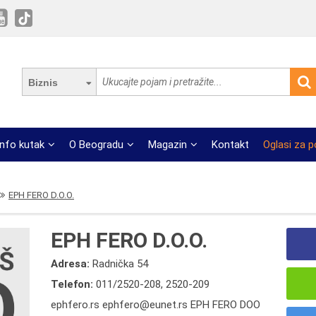
Biznis
Info kutak
O Beogradu
Magazin
Kontakt
Oglasi za 
EPH FERO D.O.O.
EPH FERO D.O.O.
Adresa:
Radnička 54
Telefon:
011/2520-208
,
2520-209
ephfero.rs ephfero@eunet.rs EPH FERO DOO