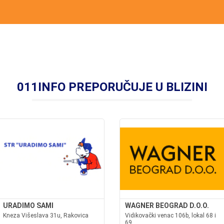
011INFO PREPORUČUJE U BLIZINI
URADIMO SAMI
WAGNER BEOGRAD D.O.O.
Kneza Višeslava 31u, Rakovica
Vidikovački venac 106b, lokal 68 i
69