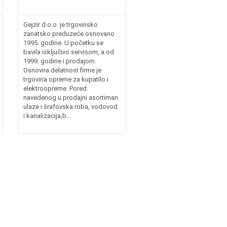
Gejzir d.o.o. je trgovinsko
zanatsko preduzeće osnovano
1995. godine. U početku se
bavila isključivo servisom, a od
1999. godine i prodajom.
Osnovna delatnost firme je
trgovina opreme za kupatilo i
elektroopreme. Pored
navedenog u prodajni asortiman
ulaze i šrafovska roba, vodovod
i kanalizacija,b...