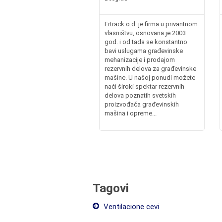
Ertrack o.d. je firma u privantnom
vlasništvu, osnovana je 2003
god. i od tada se konstantno
bavi uslugama građevinske
mehanizacije i prodajom
rezervnih delova za građevinske
mašine. U našoj ponudi možete
naći široki spektar rezervnih
delova poznatih svetskih
proizvođača građevinskih
mašina i opreme...
Tagovi
Ventilacione cevi