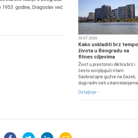
Dositej Obradović je došao u Srbij
e 1953. godine, Dragoslav već
u Beograd, gde je nastavio književ
prosvetni rad, čime je simboličn
najavljen povratak glavnih tokov
srpske kulture južno od Save i
Dunava.
30.07.2026
Kako uskladiti brz tempo
života u Beogradu sa
fitnes ciljevima
Život u prestonici diktira brz i
često iscrpljujući ritam.
Saobraćajne gužve na Gazeli,
dugi radni sati u kancelarijama.
Detaljnije ›