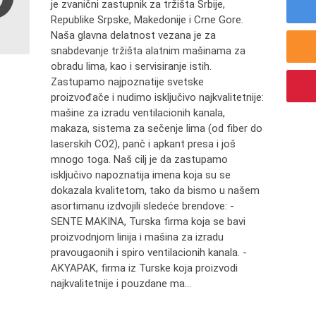
je zvanični zastupnik za tržišta Srbije,
Republike Srpske, Makedonije i Crne Gore.
Naša glavna delatnost vezana je za
snabdevanje tržišta alatnim mašinama za
obradu lima, kao i servisiranje istih.
Zastupamo najpoznatije svetske
proizvođače i nudimo isključivo najkvalitetnije:
mašine za izradu ventilacionih kanala,
makaza, sistema za sečenje lima (od fiber do
laserskih CO2), panč i apkant presa i još
mnogo toga. Naš cilj je da zastupamo
isključivo napoznatija imena koja su se
dokazala kvalitetom, tako da bismo u našem
asortimanu izdvojili sledeće brendove: -
SENTE MAKINA, Turska firma koja se bavi
proizvodnjom linija i mašina za izradu
pravougaonih i spiro ventilacionih kanala. -
AKYAPAK, firma iz Turske koja proizvodi
najkvalitetnije i pouzdane ma...