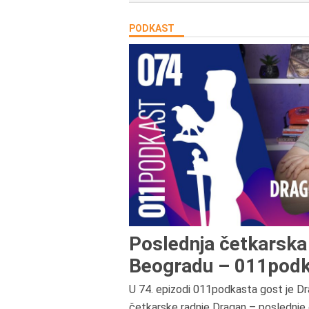
PODKAST
Poslednja četkarska 
Beogradu – 011podk
U 74. epizodi 011podkasta gost je Dr
četkarske radnje Dragan – poslednje 