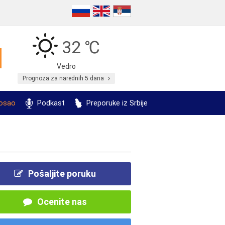
32 ℃
Vedro
Prognoza za narednih 5 dana
posao
Podkast
Preporuke iz Srbije
Pošaljite poruku
Ocenite nas