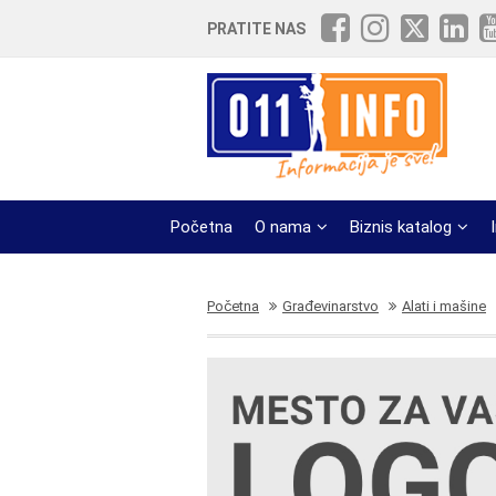
PRATITE NAS
Početna
O nama
Biznis katalog
Početna
Građevinarstvo
Alati i mašine