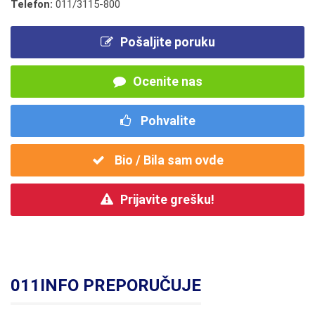
Telefon:
011/3115-800
Pošaljite poruku
Ocenite nas
Pohvalite
Bio / Bila sam ovde
Prijavite grešku!
011INFO PREPORUČUJE