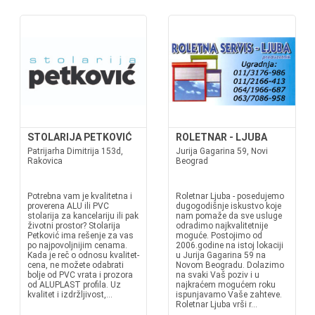
STOLARIJA PETKOVIĆ
ROLETNAR - LJUBA
Patrijarha Dimitrija 153d,
Jurija Gagarina 59, Novi
Rakovica
Beograd
Potrebna vam je kvalitetna i
Roletnar Ljuba - posedujemo
proverena ALU ili PVC
dugogodišnje iskustvo koje
stolarija za kancelariju ili pak
nam pomaže da sve usluge
životni prostor? Stolarija
odradimo najkvalitetnije
Petković ima rešenje za vas
moguće. Postojimo od
po najpovoljnijim cenama.
2006.godine na istoj lokaciji
Kada je reč o odnosu kvalitet-
u Jurija Gagarina 59 na
cena, ne možete odabrati
Novom Beogradu. Dolazimo
bolje od PVC vrata i prozora
na svaki Vaš poziv i u
od ALUPLAST profila. Uz
najkraćem mogućem roku
kvalitet i izdržljivost,...
ispunjavamo Vaše zahteve.
Roletnar Ljuba vrši r...