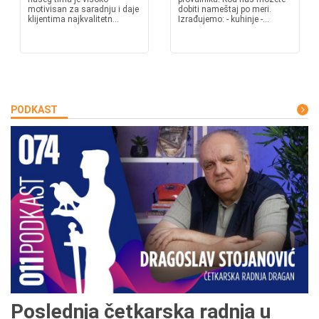
motivisan za saradnju i daje
dobiti nameštaj po meri.
klijentima najkvalitetn...
Izrađujemo: - kuhinje -...
PODKAST
Poslednja četkarska radnja u