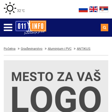
32 ℃
Početna
Građevinarstvo
Aluminijum i PVC
ANTIKUS