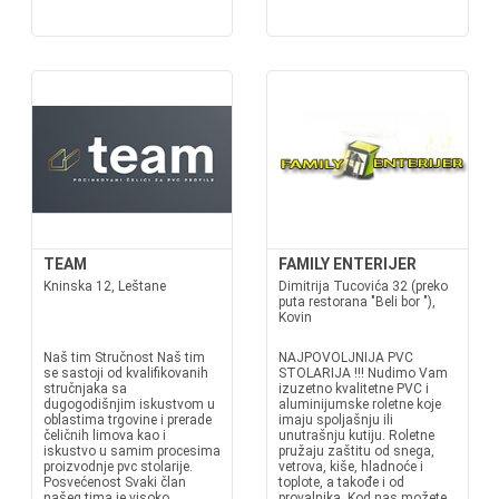
TEAM
FAMILY ENTERIJER
Kninska 12, Leštane
Dimitrija Tucovića 32 (preko
puta restorana "Beli bor "),
Kovin
Naš tim Stručnost Naš tim
NAJPOVOLJNIJA PVC
se sastoji od kvalifikovanih
STOLARIJA !!! Nudimo Vam
stručnjaka sa
izuzetno kvalitetne PVC i
dugogodišnjim iskustvom u
aluminijumske roletne koje
oblastima trgovine i prerade
imaju spoljašnju ili
čeličnih limova kao i
unutrašnju kutiju. Roletne
iskustvo u samim procesima
pružaju zaštitu od snega,
proizvodnje pvc stolarije.
vetrova, kiše, hladnoće i
Posvećenost Svaki član
toplote, a takođe i od
našeg tima je visoko
provalnika. Kod nas možete