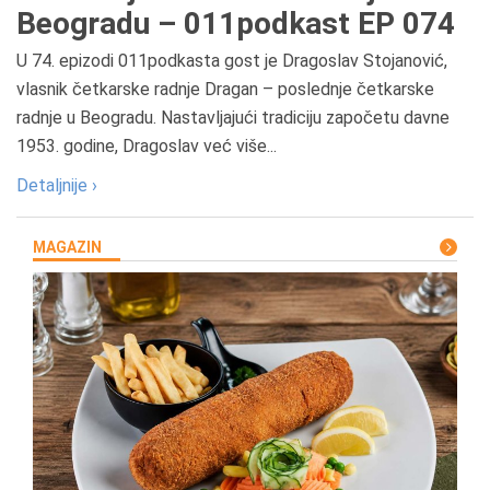
Beogradu – 011podkast EP 074
U 74. epizodi 011podkasta gost je Dragoslav Stojanović,
vlasnik četkarske radnje Dragan – poslednje četkarske
radnje u Beogradu. Nastavljajući tradiciju započetu davne
1953. godine, Dragoslav već više...
Detaljnije ›
MAGAZIN