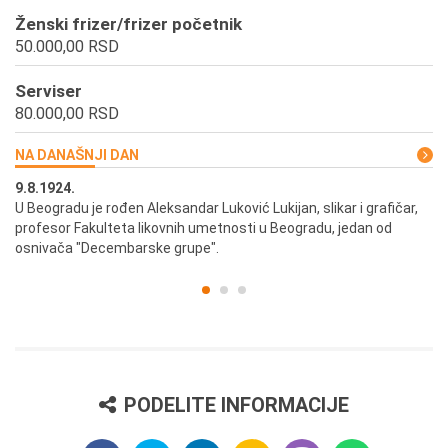
Ženski frizer/frizer početnik
50.000,00 RSD
Serviser
80.000,00 RSD
NA DANAŠNJI DAN
9.8.1924.
9.
U Beogradu je rođen Aleksandar Luković Lukijan, slikar i grafičar,
Pr
profesor Fakulteta likovnih umetnosti u Beogradu, jedan od
a,
osnivača "Decembarske grupe".
PODELITE INFORMACIJE