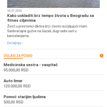
30.07.2026
Kako uskladiti brz tempo života u Beogradu sa
fitnes ciljevima
Život u prestonici diktira brz i često iscrpljujući ritam.
Saobraćajne gužve na Gazeli, dugi radni sati u
kancelarijama...
Detaljnije ›
OGLASI ZA POSAO
Medicinska sestra - vaspitač
95.000,00 RSD
Auto limar
120.000,00 RSD
Pomoć starijim ljudima
500,00 RSD