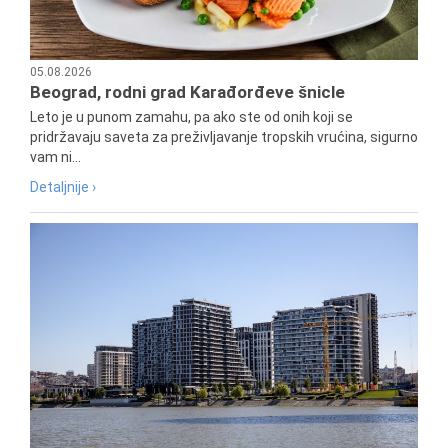
05.08.2026
Beograd, rodni grad Karađorđeve šnicle
Leto je u punom zamahu, pa ako ste od onih koji se
pridržavaju saveta za preživljavanje tropskih vrućina, sigurno
vam ni...
Detaljnije ›