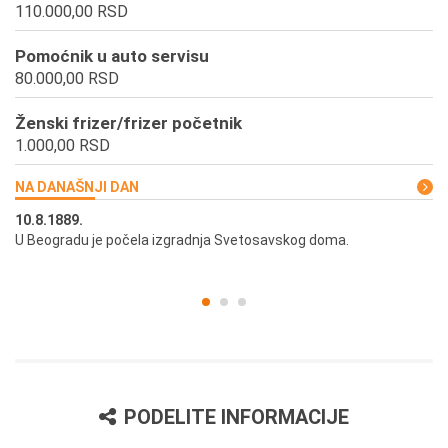
110.000,00 RSD
Pomoćnik u auto servisu
80.000,00 RSD
Ženski frizer/frizer početnik
1.000,00 RSD
NA DANAŠNJI DAN
10.8.1889.
10
U Beogradu je počela izgradnja Svetosavskog doma.
Ut
st
PODELITE INFORMACIJE