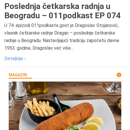
Poslednja četkarska radnja u
Beogradu – 011podkast EP 074
U 74. epizodi 011podkasta gost je Dragoslav Stojanović,
vlasnik četkarske radnje Dragan – poslednje četkarske
radnje u Beogradu. Nastavljajući tradiciju započetu davne
1953. godine, Dragoslav već više...
Detaljnije ›
MAGAZIN