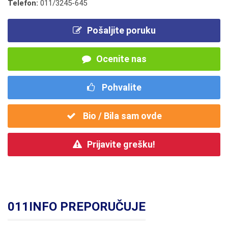
Telefon:
011/3245-645
Pošaljite poruku
Ocenite nas
Pohvalite
Bio / Bila sam ovde
Prijavite grešku!
011INFO PREPORUČUJE