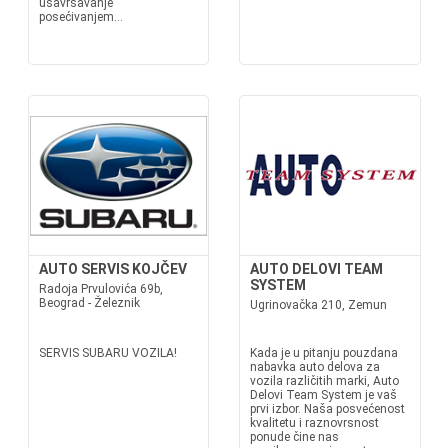
usavršavanje
posećivanjem...
AUTO SERVIS KOJČEV
AUTO DELOVI TEAM
SYSTEM
Radoja Prvulovića 69b,
Beograd - Železnik
Ugrinovačka 210, Zemun
SERVIS SUBARU VOZILA!
Kada je u pitanju pouzdana
nabavka auto delova za
vozila različitih marki, Auto
Delovi Team System je vaš
prvi izbor. Naša posvećenost
kvalitetu i raznovrsnost
ponude čine nas