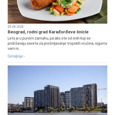
05.08.2026
Beograd, rodni grad Karađorđeve šnicle
Leto je u punom zamahu, pa ako ste od onih koji se
pridržavaju saveta za preživljavanje tropskih vrućina, sigurno
vam ni...
Detaljnije ›