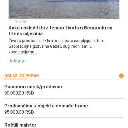
30.07.2026
Kako uskladiti brz tempo života u Beogradu sa
fitnes ciljevima
Život u prestonici diktira brz i često iscrpljujući ritam.
Saobraćajne gužve na Gazeli, dugi radni sati u
kancelarijama...
Detaljnije ›
OGLASI ZA POSAO
Pomoćni radnik/prodavac
90.000,00 RSD
Prodavačica u objektu domaće hrane
95.000,00 RSD
Roštilj majstor