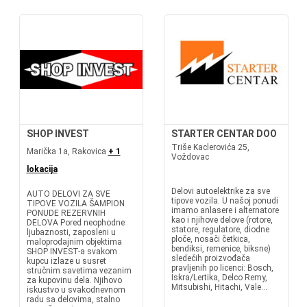
SHOP INVEST
STARTER CENTAR DOO
Triše Kaclerovića 25,
Marička 1a, Rakovica
+ 1
Voždovac
lokacija
Delovi autoelektrike za sve
AUTO DELOVI ZA SVE
tipove vozila. U našoj ponudi
TIPOVE VOZILA ŠAMPION
imamo anlasere i alternatore
PONUDE REZERVNIH
kao i njihove delove (rotore,
DELOVA Pored neophodne
statore, regulatore, diodne
ljubaznosti, zaposleni u
ploče, nosači četkica,
maloprodajnim objektima
bendiksi, remenice, biksne)
SHOP INVEST-a svakom
sledećih proizvođača
kupcu izlaze u susret
pravljenih po licenci: Bosch,
stručnim savetima vezanim
Iskra/Lertika, Delco Remy,
za kupovinu dela. Njihovo
Mitsubishi, Hitachi, Vale...
iskustvo u svakodnevnom
radu sa delovima, stalno