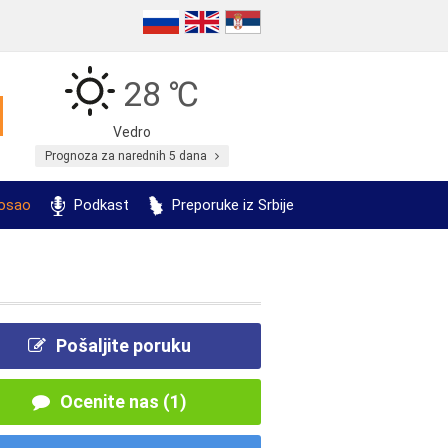
28 ℃
Vedro
Prognoza za narednih 5 dana
posao
Podkast
Preporuke iz Srbije
Pošaljite poruku
Ocenite nas (1)