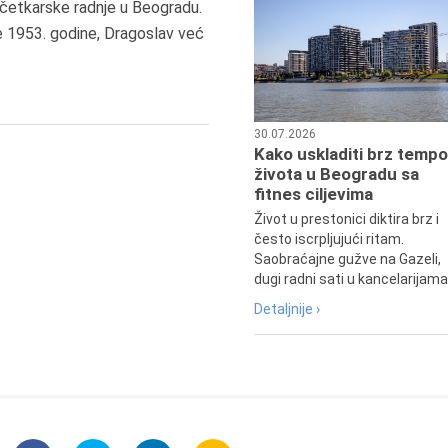
9.8.1807.
četkarske radnje u Beogradu.
Dositej Obradović je došao u Srbij
e 1953. godine, Dragoslav već
u Beograd, gde je nastavio književ
prosvetni rad, čime je simboličn
najavljen povratak glavnih tokov
srpske kulture južno od Save i
Dunava.
30.07.2026
Kako uskladiti brz tempo
života u Beogradu sa
fitnes ciljevima
Život u prestonici diktira brz i
često iscrpljujući ritam.
Saobraćajne gužve na Gazeli,
dugi radni sati u kancelarijama.
Detaljnije ›