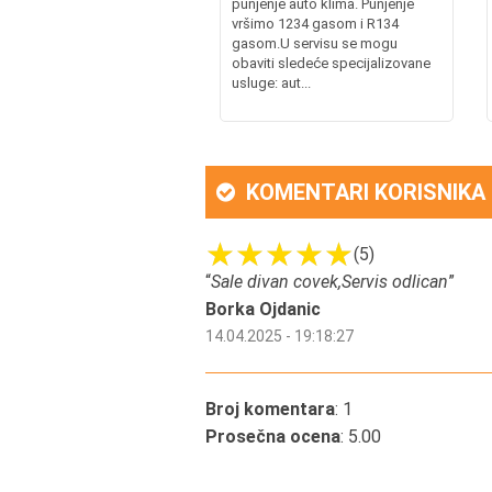
punjenje auto klima. Punjenje
vršimo 1234 gasom i R134
gasom.U servisu se mogu
obaviti sledeće specijalizovane
usluge: aut...
KOMENTARI KORISNIKA
(5)
“
Sale divan covek,Servis odlican
”
Borka Ojdanic
14.04.2025 - 19:18:27
Broj komentara
: 1
Prosečna ocena
: 5.00