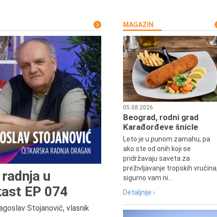
MAGAZIN
05.08.2026
Beograd, rodni grad
Karađorđeve šnicle
Leto je u punom zamahu, pa
ako ste od onih koji se
pridržavaju saveta za
preživljavanje tropskih vrućina
radnja u
sigurno vam ni...
ast EP 074
Detaljnije ›
agoslav Stojanović, vlasnik