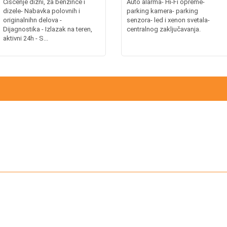
Čišćenje dizni, za benzince i
Auto alarma- Hi-Fi opreme-
dizele- Nabavka polovnih i
parking kamera- parking
originalnihn delova -
senzora- led i xenon svetala-
Dijagnostika - Izlazak na teren,
centralnog zaključavanja.
aktivni 24h - S...