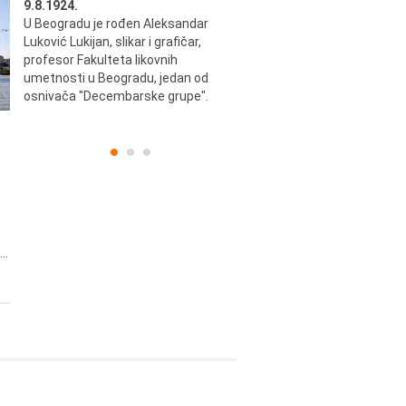
9.8.1924.
9.8.2013.
u i
U Beogradu je rođen Aleksandar
Preminuo je Vladimir Šams,
ni i
Luković Lukijan, slikar i grafičar,
mašinski inženjer, pilot, kape
o
profesor Fakulteta likovnih
JAT-a, počasni predsednik Ae
a
umetnosti u Beogradu, jedan od
kluba "Naša krila".
osnivača "Decembarske grupe".
..