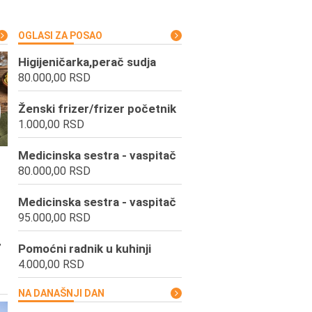
OGLASI ZA POSAO
Higijeničarka,perač sudja
80.000,00 RSD
Ženski frizer/frizer početnik
1.000,00 RSD
Medicinska sestra - vaspitač
80.000,00 RSD
Medicinska sestra - vaspitač
95.000,00 RSD
,
Pomoćni radnik u kuhinji
4.000,00 RSD
NA DANAŠNJI DAN