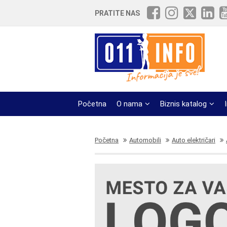
PRATITE NAS
Početna
O nama
Biznis katalog
Početna
Automobili
Auto električari