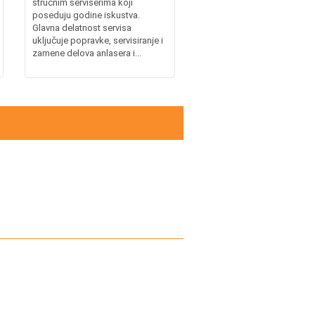
stručnim serviserima koji
poseduju godine iskustva.
Glavna delatnost servisa
uključuje popravke, servisiranje i
zamene delova anlasera i...