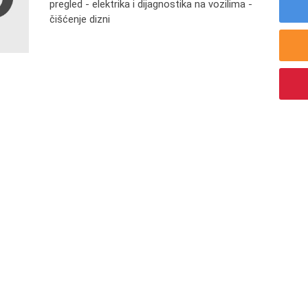
pregled - elektrika i dijagnostika na vozilima -
čišćenje dizni