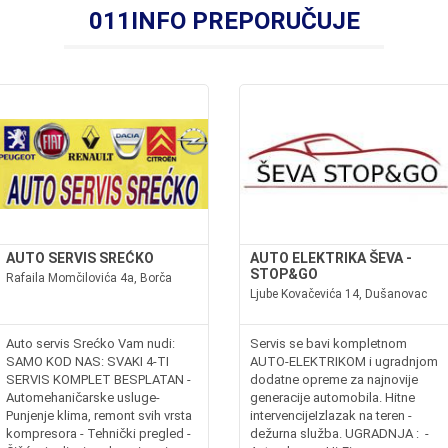
011INFO PREPORUČUJE
AUTO SERVIS SREĆKO
AUTO ELEKTRIKA ŠEVA -
STOP&GO
Rafaila Momčilovića 4a, Borča
Ljube Kovačevića 14, Dušanovac
Auto servis Srećko Vam nudi:
Servis se bavi kompletnom
SAMO KOD NAS: SVAKI 4-TI
AUTO-ELEKTRIKOM i ugradnjom
SERVIS KOMPLET BESPLATAN -
dodatne opreme za najnovije
Automehaničarske usluge-
generacije automobila. Hitne
Punjenje klima, remont svih vrsta
intervencijeIzlazak na teren -
kompresora - Tehnički pregled -
dežurna služba. UGRADNJA : -