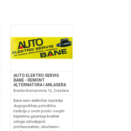
AUTO ELEKTRO SERVIS
BANE - REMONT
ALTERNATORA I ANLASERA
Branka Krsmanovića 16, Zvezdara
Bane auto-električar nastavlja
dugogodišnju porodičnu
tradiciju u ovom poslu i svojim
klijentima garantuje kvalitet
usluga zahvaljujući
profesionalnim, obučenim i