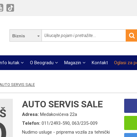
Biznis
Info kutak
O Beogradu
Magazin
Kontakt
Oglasi za 
AUTO SERVIS SALE
AUTO SERVIS SALE
Adresa:
Medakovićeva 22a
Telefon:
011/2493-590
,
063/235-009
Nudimo usluge - priprema vozila za tehnički