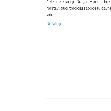
četkarske radnje Dragan – poslednje 
Nastavljajući tradiciju započetu davn
više...
Detaljnije ›