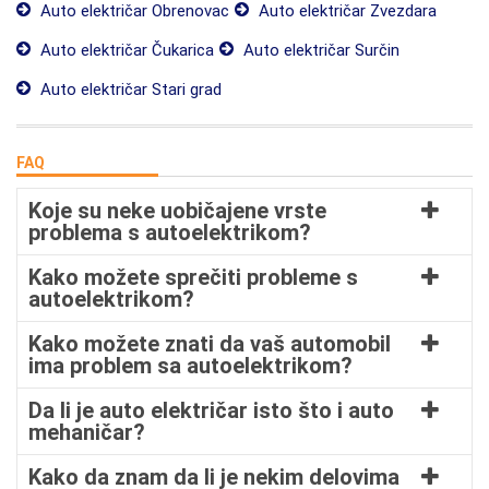
Auto električar Obrenovac
Auto električar Zvezdara
Auto električar Čukarica
Auto električar Surčin
Auto električar Stari grad
FAQ
Koje su neke uobičajene vrste
problema s autoelektrikom?
Kako možete sprečiti probleme s
autoelektrikom?
Kako možete znati da vaš automobil
ima problem sa autoelektrikom?
Da li je auto električar isto što i auto
mehaničar?
Kako da znam da li je nekim delovima