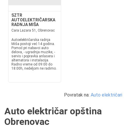
SZTR
AUTOELEKTRIČARSKA
RADNJA MIŠA
Cara Lazara 51, Obrenovac
Autoelektričarska radnja
Miša postoji već 14 godina.
Pomoć pri nabavci auto
delova, - ugradnja muzike, -
servis i popravka anlasera i
alternatora i instalacija.
Radno vreme od 09:00 do
18:00h, nedeljom ne radimo.
Povratak na:
Auto električari
Auto električar opština
Obrenovac