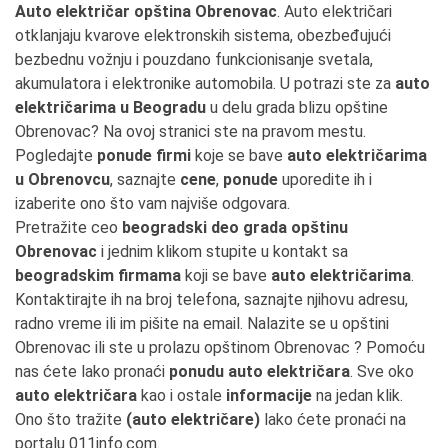
Auto električar opština Obrenovac
. Auto električari
otklanjaju kvarove elektronskih sistema, obezbeđujući
bezbednu vožnju i pouzdano funkcionisanje svetala,
akumulatora i elektronike automobila. U potrazi ste za
auto
električarima u Beogradu
u delu grada blizu opštine
Obrenovac? Na ovoj stranici ste na pravom mestu.
Pogledajte
ponude firmi
koje se bave
auto električarima
u Obrenovcu
, saznajte
cene
,
ponude
uporedite ih i
izaberite ono što vam najviše odgovara.
Pretražite ceo
beogradski deo grada opštinu
Obrenovac
i jednim klikom stupite u kontakt sa
beogradskim firmama
koji se bave
auto električarima
.
Kontaktirajte ih na broj telefona, saznajte njihovu adresu,
radno vreme ili im pišite na email. Nalazite se u opštini
Obrenovac ili ste u prolazu opštinom Obrenovac ? Pomoću
nas ćete lako pronaći
ponudu auto električara
. Sve oko
auto električara
kao i ostale
informacije
na jedan klik.
Ono što tražite
(auto električare)
lako ćete pronaći na
portalu 011info.com.