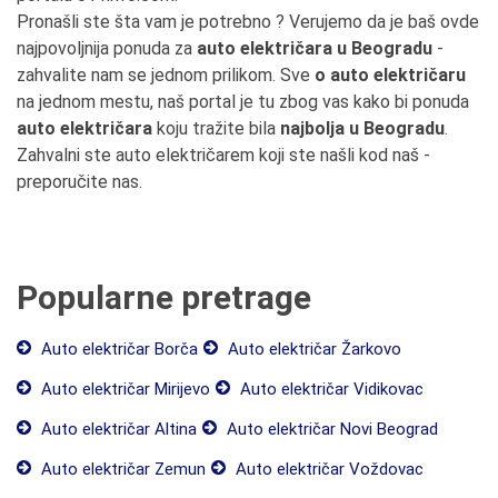
Pronašli ste šta vam je potrebno ? Verujemo da je baš ovde
najpovoljnija ponuda za
auto električara u Beogradu
-
zahvalite nam se jednom prilikom. Sve
o auto električaru
na jednom mestu, naš portal je tu zbog vas kako bi ponuda
auto električara
koju tražite bila
najbolja u Beogradu
.
Zahvalni ste auto električarem koji ste našli kod naš -
preporučite nas.
Popularne pretrage
Auto električar Borča
Auto električar Žarkovo
Auto električar Mirijevo
Auto električar Vidikovac
Auto električar Altina
Auto električar Novi Beograd
Auto električar Zemun
Auto električar Voždovac