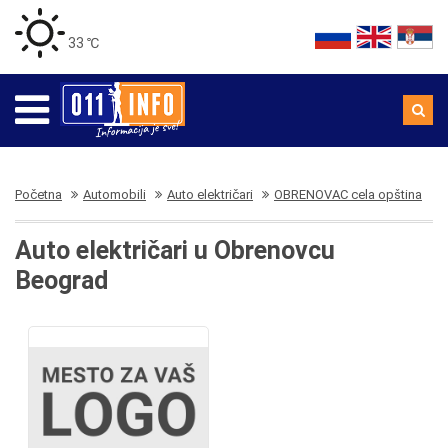
33 ℃
Početna
Automobili
Auto električari
OBRENOVAC cela opština
Auto električari u Obrenovcu
Beograd