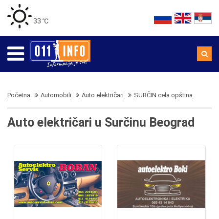
33 ℃
Početna
Automobili
Auto električari
SURČIN cela opština
Auto električari u Surčinu Beograd