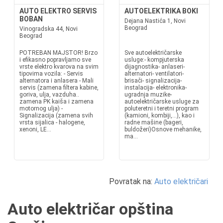
AUTO ELEKTRO SERVIS
AUTOELEKTRIKA BOKI
BOBAN
Dejana Nastića 1, Novi
Beograd
Vinogradska 44, Novi
Beograd
POTREBAN MAJSTOR! Brzo
Sve autoelektričarske
i efikasno popravljamo sve
usluge:- kompjuterska
vrste elektro kvarova na svim
dijagnostika- anlaseri-
tipovima vozila: - Servis
alternatori- ventilatori-
alternatora i anlasera - Mali
brisači- signalizacija-
servis (zamena filtera kabine,
instalacija- elektronika-
goriva, ulja, vazduha..
ugradnja muzike-
zamena PK kaiša i zamena
autoelektričarske usluge za
motornog ulja) -
poluteretni i teretni program
Signalizacija (zamena svih
(kamioni, kombiji,...), kao i
vrsta sijalica - halogene,
radne mašine (bageri,
xenoni, LE...
buldožeri)Osnove mehanike,
ma...
Povratak na:
Auto električari
Auto električar opština