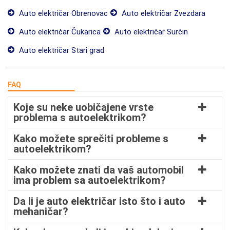
Auto električar Obrenovac
Auto električar Zvezdara
Auto električar Čukarica
Auto električar Surčin
Auto električar Stari grad
FAQ
Koje su neke uobičajene vrste
problema s autoelektrikom?
Kako možete sprečiti probleme s
autoelektrikom?
Kako možete znati da vaš automobil
ima problem sa autoelektrikom?
Da li je auto električar isto što i auto
mehaničar?