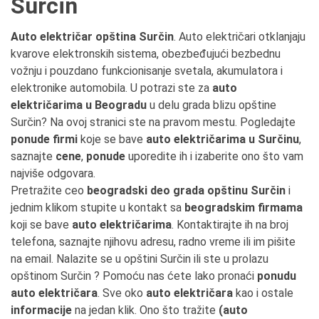
Surčin
Auto električar opština Surčin
. Auto električari otklanjaju
kvarove elektronskih sistema, obezbeđujući bezbednu
vožnju i pouzdano funkcionisanje svetala, akumulatora i
elektronike automobila. U potrazi ste za
auto
električarima u Beogradu
u delu grada blizu opštine
Surčin? Na ovoj stranici ste na pravom mestu. Pogledajte
ponude firmi
koje se bave
auto električarima u Surčinu
,
saznajte
cene
,
ponude
uporedite ih i izaberite ono što vam
najviše odgovara.
Pretražite ceo
beogradski deo grada opštinu Surčin
i
jednim klikom stupite u kontakt sa
beogradskim firmama
koji se bave
auto električarima
. Kontaktirajte ih na broj
telefona, saznajte njihovu adresu, radno vreme ili im pišite
na email. Nalazite se u opštini Surčin ili ste u prolazu
opštinom Surčin ? Pomoću nas ćete lako pronaći
ponudu
auto električara
. Sve oko
auto električara
kao i ostale
informacije
na jedan klik. Ono što tražite
(auto