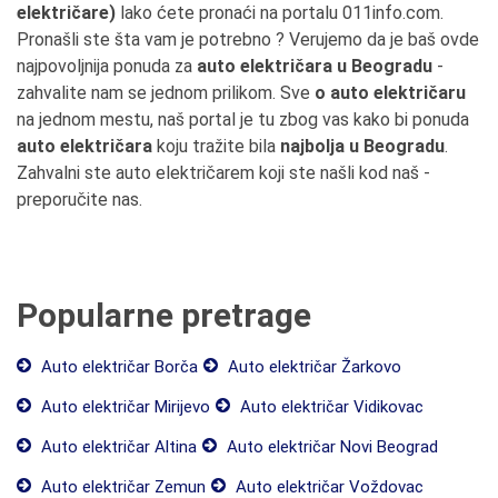
električare)
lako ćete pronaći na portalu 011info.com.
Pronašli ste šta vam je potrebno ? Verujemo da je baš ovde
najpovoljnija ponuda za
auto električara u Beogradu
-
zahvalite nam se jednom prilikom. Sve
o auto električaru
na jednom mestu, naš portal je tu zbog vas kako bi ponuda
auto električara
koju tražite bila
najbolja u Beogradu
.
Zahvalni ste auto električarem koji ste našli kod naš -
preporučite nas.
Popularne pretrage
Auto električar Borča
Auto električar Žarkovo
Auto električar Mirijevo
Auto električar Vidikovac
Auto električar Altina
Auto električar Novi Beograd
Auto električar Zemun
Auto električar Voždovac