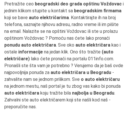
Pretražite ceo
beogradski deo grada opštinu Voždovac
i
jednim klikom stupite u kontakt sa
beogradskim firmama
koji se bave
auto električarima
. Kontaktirajte ih na broj
telefona, saznajte njihovu adresu, radno vreme ili im pišite
na email. Nalazite se na opštini Voždovac ili ste u prolazu
opštinom Voždovac ? Pomoću nas ćete lako pronaći
ponudu auto električara
. Sve oko
auto električara
kao i
ostale
informacije
na jedan klik. Ono što tražite
(auto
električare)
lako ćete pronaći na portalu 011info.com.
Pronašli ste šta vam je potrebno ? Verujemo da je baš ovde
najpovoljnija ponuda za
auto električara u Beogradu
-
zahvalite nam se jednom prilikom. Sve
o auto električaru
na jednom mestu, naš portal je tu zbog vas kako bi ponuda
auto električara
koju tražite bila
najbolja u Beogradu
.
Zahvalni ste auto električarem koji ste našli kod naš -
preporučite nas.