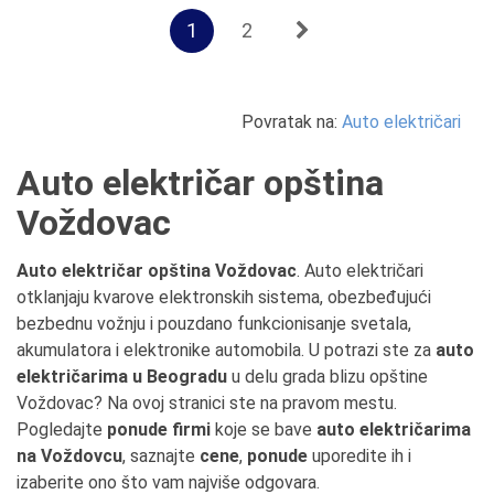
1
2
Povratak na:
Auto električari
Auto električar opština
Voždovac
Auto električar opština Voždovac
. Auto električari
otklanjaju kvarove elektronskih sistema, obezbeđujući
bezbednu vožnju i pouzdano funkcionisanje svetala,
akumulatora i elektronike automobila. U potrazi ste za
auto
električarima u Beogradu
u delu grada blizu opštine
Voždovac? Na ovoj stranici ste na pravom mestu.
Pogledajte
ponude firmi
koje se bave
auto električarima
na Voždovcu
, saznajte
cene
,
ponude
uporedite ih i
izaberite ono što vam najviše odgovara.