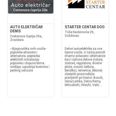
AUTO ELEKTRIČAR
STARTER CENTAR DOO
DENIS
Triše Kaclerovića 25,
Voždovac
Cvetanova ćuprija 20a,
Zvezdara
- dijagnostika svih vozila-
Delovi autoelektrike za sve
popravke alnasera i
tipove vozila. U našoj ponudi
alternatora- popravka
imamo anlasere i alternatore
elektičnih instalacija-
kao i njihove delove (rotore,
popravka i dopuna klima
statore, regulatore, diodne
uređaja- ugradnja ksenona i
ploče, nosači četkica,
parking senzora
bendiksi, remenice, biksne)
sledećih proizvođača
pravljenih po licenci: Bosch,
Iskra/Lertika, Delco Remy,
Mitsubishi, Hitachi, Vale...