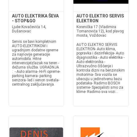
AUTO ELEKTRIKA ŠEVA
AUTO ELEKTRO SERVIS
- STOP&GO
ELEKTRON
Ljube Kovačevića 14,
Korenička 17 (Vladimira
Dušanovac
Tomanovića 12), kod plavog
mosta, Voždovac
Servis se bavi kompletnom
AUTO ELEKTRO SERVIS
AUTO-ELEKTRIKOM i
ELEKTRON- Auto klima,
ugradnjom dodatne opreme
popravka i dezinfekcija- Auto
za najnovije generacije
dijagnostika - Auto elektrika -
automobila. Hitne
Auto elektronika -
intervencijeIzlazak na teren -
Ultrazvučno čišćenje i
dežurna služba. UGRADNJA
kontrola dizni na benzinskim
: - Auto alarma- Hi-Fi opreme-
motorima- Sva vozila se
parking kamera- parking
ubacuju u jedinstvenu bazu
senzora- led i xenon svetala-
podataka- Radimo BOSCH
centralnog zaključavanja.
sisteme- Specijalisti smo za
klime- Radimo sva vozi...