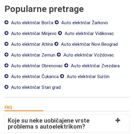
Popularne pretrage
Auto električar Borča
Auto električar Žarkovo
Auto električar Mirijevo
Auto električar Vidikovac
Auto električar Altina
Auto električar Novi Beograd
Auto električar Zemun
Auto električar Voždovac
Auto električar Obrenovac
Auto električar Zvezdara
Auto električar Čukarica
Auto električar Surčin
Auto električar Stari grad
FAQ
Koje su neke uobičajene vrste
problema s autoelektrikom?