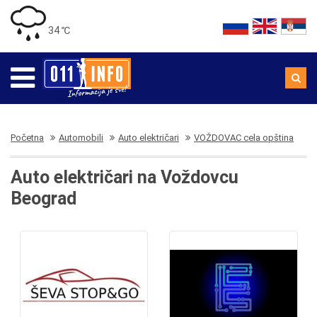
34 ℃
Početna
Automobili
Auto električari
VOŽDOVAC cela opština
Auto električari na Voždovcu
Beograd