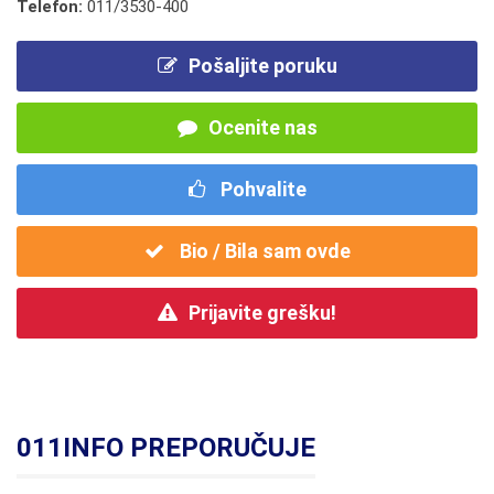
Telefon:
011/3530-400
Pošaljite poruku
Ocenite nas
Pohvalite
Bio / Bila sam ovde
Prijavite grešku!
011INFO PREPORUČUJE