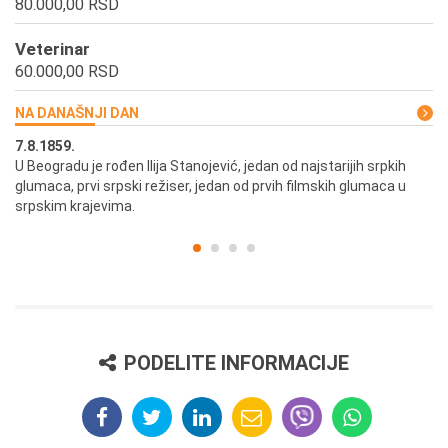
80.000,00 RSD
Veterinar
60.000,00 RSD
NA DANAŠNJI DAN
7.8.1859.
7.
U Beogradu je rođen Ilija Stanojević, jedan od najstarijih srpkih
U 
glumaca, prvi srpski režiser, jedan od prvih filmskih glumaca u
re
srpskim krajevima.
PODELITE INFORMACIJE