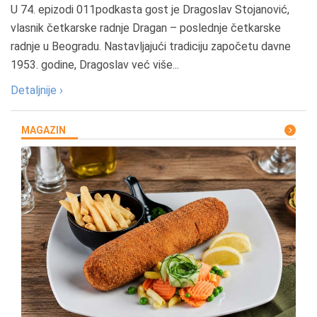
U 74. epizodi 011podkasta gost je Dragoslav Stojanović,
vlasnik četkarske radnje Dragan – poslednje četkarske
radnje u Beogradu. Nastavljajući tradiciju započetu davne
1953. godine, Dragoslav već više...
Detaljnije ›
MAGAZIN