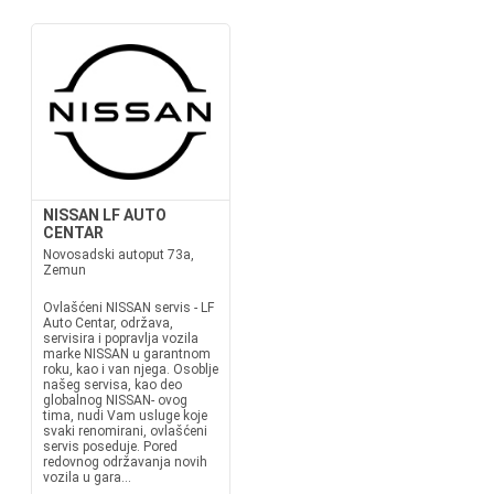
NISSAN LF AUTO
CENTAR
Novosadski autoput 73a,
Zemun
Ovlašćeni NISSAN servis - LF
Auto Centar, održava,
servisira i popravlja vozila
marke NISSAN u garantnom
roku, kao i van njega. Osoblje
našeg servisa, kao deo
globalnog NISSAN- ovog
tima, nudi Vam usluge koje
svaki renomirani, ovlašćeni
servis poseduje. Pored
redovnog održavanja novih
vozila u gara...