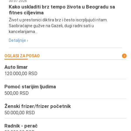
30.07.2026
Kako uskladiti brz tempo života u Beogradu sa
fitnes ciljevima
Život u prestonici diktira brz i često iscrpljujući ritam.
Saobraćajne gužve na Gazeli, dugi radni sati u
kancelarijama...
Detaljnije ›
OGLASI ZA POSAO
Auto limar
120.000,00 RSD
Pomoć starijim ljudima
500,00 RSD
Ženski frizer/frizer početnik
50.000,00 RSD
Radnik - perač