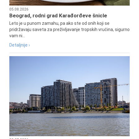
05.08.2026
Beograd, rodni grad Karađorđeve šnicle
Leto je u punom zamahu, pa ako ste od onih koji se
pridržavaju saveta za preživljavanje tropskih vrućina, sigurno
vam ni...
Detaljnije ›