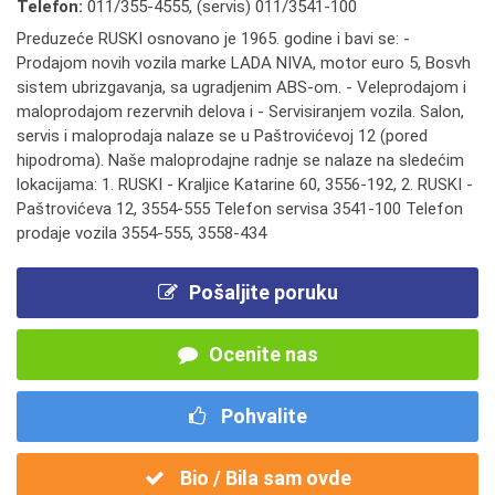
Telefon:
011/355-4555
,
(servis) 011/3541-100
Preduzeće RUSKI osnovano je 1965. godine i bavi se: -
Prodajom novih vozila marke LADA NIVA, motor euro 5, Bosvh
sistem ubrizgavanja, sa ugradjenim ABS-om. - Veleprodajom i
maloprodajom rezervnih delova i - Servisiranjem vozila. Salon,
servis i maloprodaja nalaze se u Paštrovićevoj 12 (pored
hipodroma). Naše maloprodajne radnje se nalaze na sledećim
lokacijama: 1. RUSKI - Kraljice Katarine 60, 3556-192, 2. RUSKI -
Paštrovićeva 12, 3554-555 Telefon servisa 3541-100 Telefon
prodaje vozila 3554-555, 3558-434
Pošaljite poruku
Ocenite nas
Pohvalite
Bio / Bila sam ovde