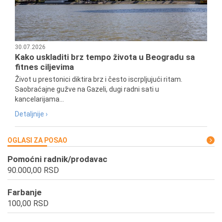
30.07.2026
Kako uskladiti brz tempo života u Beogradu sa
fitnes ciljevima
Život u prestonici diktira brz i često iscrpljujući ritam.
Saobraćajne gužve na Gazeli, dugi radni sati u
kancelarijama...
Detaljnije ›
OGLASI ZA POSAO
Pomoćni radnik/prodavac
90.000,00 RSD
Farbanje
100,00 RSD