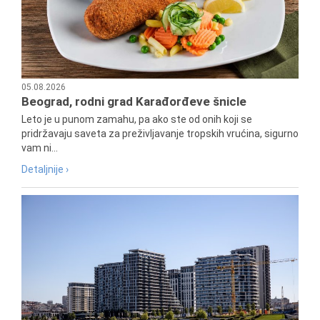
05.08.2026
Beograd, rodni grad Karađorđeve šnicle
Leto je u punom zamahu, pa ako ste od onih koji se
pridržavaju saveta za preživljavanje tropskih vrućina, sigurno
vam ni...
Detaljnije ›