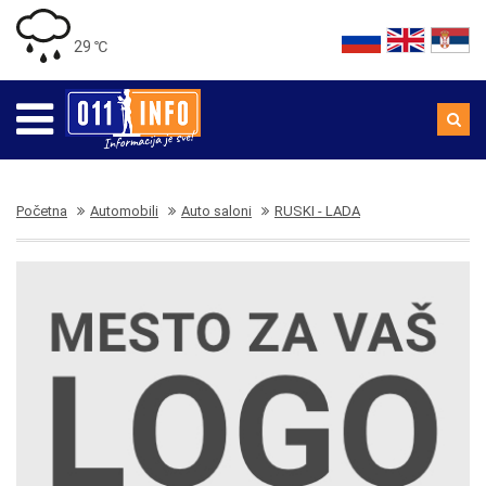
29 ℃
Početna
Automobili
Auto saloni
RUSKI - LADA