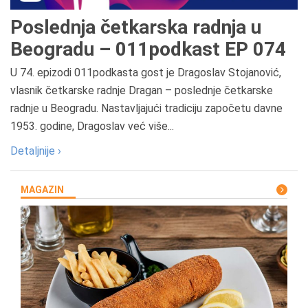
Poslednja četkarska radnja u
Beogradu – 011podkast EP 074
U 74. epizodi 011podkasta gost je Dragoslav Stojanović,
vlasnik četkarske radnje Dragan – poslednje četkarske
radnje u Beogradu. Nastavljajući tradiciju započetu davne
1953. godine, Dragoslav već više...
Detaljnije ›
MAGAZIN