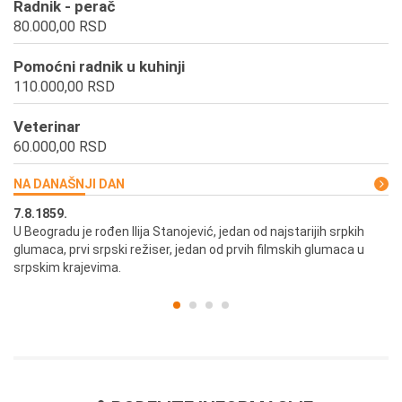
Radnik - perač
80.000,00 RSD
Pomoćni radnik u kuhinji
110.000,00 RSD
Veterinar
60.000,00 RSD
NA DANAŠNJI DAN
7.8.1859.
7.
U Beogradu je rođen Ilija Stanojević, jedan od najstarijih srpkih
U 
glumaca, prvi srpski režiser, jedan od prvih filmskih glumaca u
re
srpskim krajevima.