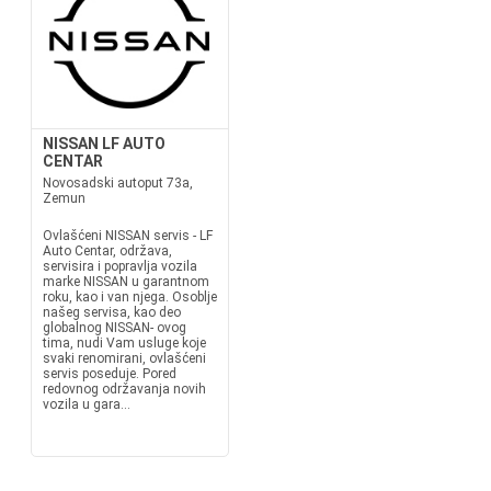
NISSAN LF AUTO
CENTAR
Novosadski autoput 73a,
Zemun
Ovlašćeni NISSAN servis - LF
Auto Centar, održava,
servisira i popravlja vozila
marke NISSAN u garantnom
roku, kao i van njega. Osoblje
našeg servisa, kao deo
globalnog NISSAN- ovog
tima, nudi Vam usluge koje
svaki renomirani, ovlašćeni
servis poseduje. Pored
redovnog održavanja novih
vozila u gara...