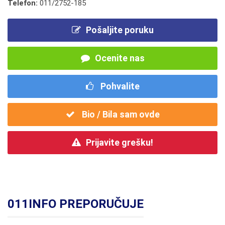
Telefon:
011/2752-185
Pošaljite poruku
Ocenite nas
Pohvalite
Bio / Bila sam ovde
Prijavite grešku!
011INFO PREPORUČUJE