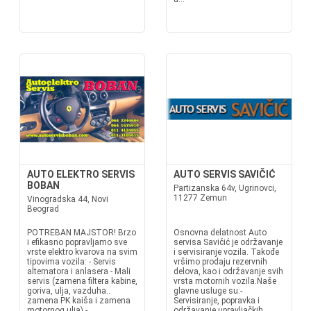
AUTO ELEKTRO SERVIS
AUTO SERVIS SAVIČIĆ
BOBAN
Partizanska 64v, Ugrinovci,
11277 Zemun
Vinogradska 44, Novi
Beograd
POTREBAN MAJSTOR! Brzo
Osnovna delatnost Auto
i efikasno popravljamo sve
servisa Savičić je održavanje
vrste elektro kvarova na svim
i servisiranje vozila. Takođe
tipovima vozila: - Servis
vršimo prodaju rezervnih
alternatora i anlasera - Mali
delova, kao i održavanje svih
servis (zamena filtera kabine,
vrsta motornih vozila.Naše
goriva, ulja, vazduha..
glavne usluge su:-
zamena PK kaiša i zamena
Servisiranje, popravka i
motornog ulja) -
održavanje upravljačkih