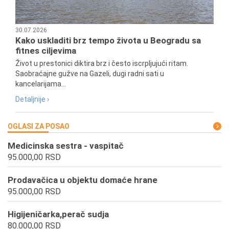
30.07.2026
Kako uskladiti brz tempo života u Beogradu sa
fitnes ciljevima
Život u prestonici diktira brz i često iscrpljujući ritam.
Saobraćajne gužve na Gazeli, dugi radni sati u
kancelarijama...
Detaljnije ›
OGLASI ZA POSAO
Medicinska sestra - vaspitač
95.000,00 RSD
Prodavačica u objektu domaće hrane
95.000,00 RSD
Higijeničarka,perač sudja
80.000,00 RSD