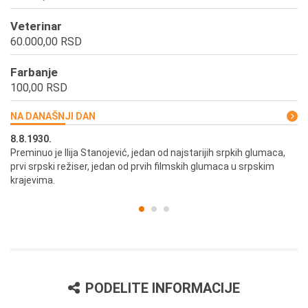
Veterinar
60.000,00 RSD
Farbanje
100,00 RSD
NA DANAŠNJI DAN
8.8.1930.
8.
Preminuo je Ilija Stanojević, jedan od najstarijih srpkih glumaca,
U 
prvi srpski režiser, jedan od prvih filmskih glumaca u srpskim
krajevima.
PODELITE INFORMACIJE