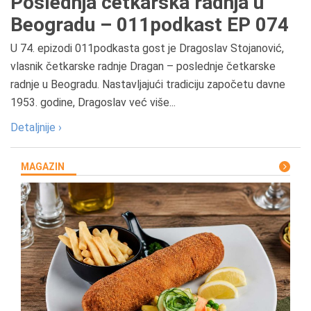
Poslednja četkarska radnja u
Beogradu – 011podkast EP 074
U 74. epizodi 011podkasta gost je Dragoslav Stojanović,
vlasnik četkarske radnje Dragan – poslednje četkarske
radnje u Beogradu. Nastavljajući tradiciju započetu davne
1953. godine, Dragoslav već više...
Detaljnije ›
MAGAZIN