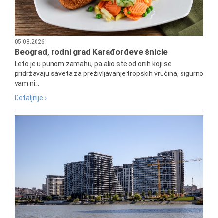
05.08.2026
Beograd, rodni grad Karađorđeve šnicle
Leto je u punom zamahu, pa ako ste od onih koji se
pridržavaju saveta za preživljavanje tropskih vrućina, sigurno
vam ni...
Detaljnije ›