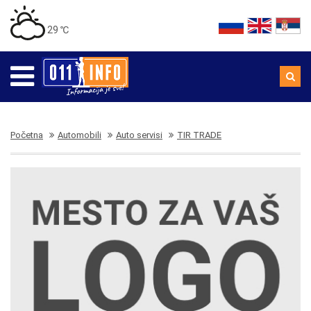
29 ℃
Početna
Automobili
Auto servisi
TIR TRADE