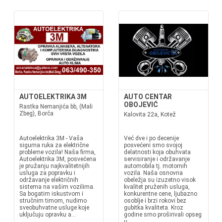
AUTOELEKTRIKA 3M
AUTO CENTAR
OBOJEVIĆ
Rastka Nemanjića bb, (Mali
Zbeg), Borča
Kalovita 22a, Kotež
Autoelektrika 3M - Vaša
Već dve i po decenije
sigurna ruka za električne
posvećeni smo svojoj
probleme vozila! Naša firma,
delatnosti koja obuhvata
Autoelektrika 3M, posvećena
servisiranje i održavanje
je pružanju najkvalitetnijih
automobila tj. motornih
usluga za popravku i
vozila. Naša osnovna
održavanje električnih
obeležja su izuzetno visok
sistema na vašim vozilima.
kvalitet pruženih usluga,
Sa bogatim iskustvom i
konkurentne cene, ljubazno
stručnim timom, nudimo
osoblje i brzi rokovi bez
sveobuhvatne usluge koje
gubitka kvaliteta. Kroz
uključuju opravku a...
godine smo proširivali opseg
u...