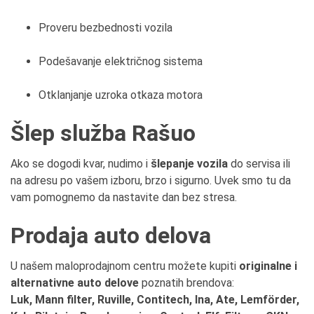
Proveru bezbednosti vozila
Podešavanje električnog sistema
Otklanjanje uzroka otkaza motora
Šlep služba Rašuo
Ako se dogodi kvar, nudimo i
šlepanje vozila
do servisa ili
na adresu po vašem izboru, brzo i sigurno. Uvek smo tu da
vam pomognemo da nastavite dan bez stresa.
Prodaja auto delova
U našem maloprodajnom centru možete kupiti
originalne i
alternativne auto delove
poznatih brendova:
Luk, Mann filter, Ruville, Contitech, Ina, Ate, Lemförder,