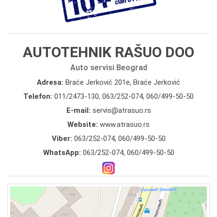
AUTOTEHNIK RAŠUO DOO
Auto servisi Beograd
Adresa:
Braće Jerković 201e, Braće Jerković
Telefon:
011/2473-130
,
063/252-074
,
060/499-50-50
E-mail:
servis@atrasuo.rs
Website:
www.atrasuo.rs
Viber:
063/252-074, 060/499-50-50
WhatsApp:
063/252-074, 060/499-50-50