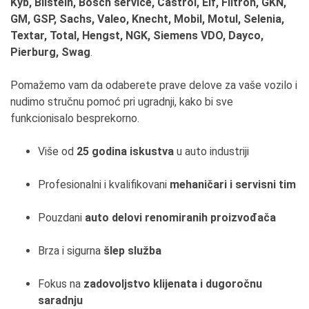
Kyb, Bilstein, Bosch service, Castrol, Elf, Filtron, GKN,
GM, GSP, Sachs, Valeo, Knecht, Mobil, Motul, Selenia,
Textar, Total, Hengst, NGK, Siemens VDO, Dayco,
Pierburg, Swag
.
Pomažemo vam da odaberete prave delove za vaše vozilo i
nudimo stručnu pomoć pri ugradnji, kako bi sve
funkcionisalo besprekorno.
Više od
25 godina iskustva
u auto industriji
Profesionalni i kvalifikovani
mehaničari i servisni tim
Pouzdani
auto delovi renomiranih proizvođača
Brza i sigurna
šlep služba
Fokus na
zadovoljstvo klijenata i dugoročnu
saradnju