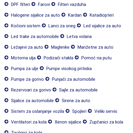
DPF filteri
Farovi
Filteri vazduha
Halogene sijalice za auto
Kardan
Katadiopteri
Kočioni sistem
Lanci za sneg
Led sijalice za auto
Led trake za automobile
Letva volana
Ležajevi za auto
Maglenke
Manžetne za auto
Motorna ulja
Podizači stakla
Pomoć na putu
Pumpa za ulje
Pumpe visokog pritiska
Pumpe za gorivo
Punjači za automobile
Rezervoari za gorivo
Sajle za automobile
Sijalice za automobile
Sirene za auto
Sistem za oslanjanje vozila
Spojleri
Veliki servis
Ventilatori za kola
Xenon sijalice
Zupčanici za kola
Zvučnici za kola