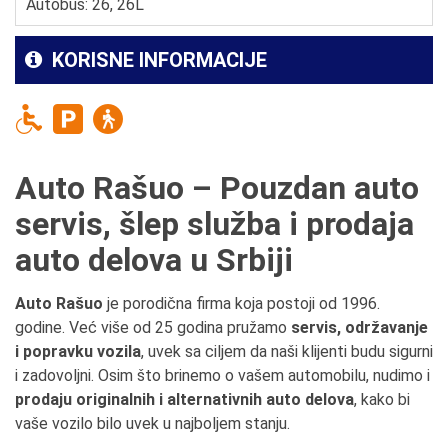
Autobus: 26, 26L
KORISNE INFORMACIJE
Auto Rašuo – Pouzdan auto
servis, šlep služba i prodaja
auto delova u Srbiji
Auto Rašuo
je porodična firma koja postoji od 1996.
godine. Već više od 25 godina pružamo
servis, održavanje
i popravku vozila
, uvek sa ciljem da naši klijenti budu sigurni
i zadovoljni. Osim što brinemo o vašem automobilu, nudimo i
prodaju originalnih i alternativnih auto delova
, kako bi
vaše vozilo bilo uvek u najboljem stanju.