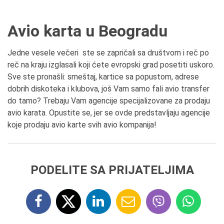
Avio karta u Beogradu
Jedne vesele večeri ste se zapričali sa društvom i reč po
reč na kraju izglasali koji ćete evropski grad posetiti uskoro.
Sve ste pronašli: smeštaj, kartice sa popustom, adrese
dobrih diskoteka i klubova, još Vam samo fali avio transfer
do tamo? Trebaju Vam agencije specijalizovane za prodaju
avio karata. Opustite se, jer se ovde predstavljaju agencije
koje prodaju avio karte svih avio kompanija!
PODELITE SA PRIJATELJIMA