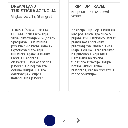
DREAM LAND
TRIP TOP TRAVEL
TURISTIČKA AGENCIJA
Kralja Milutina 46, Savski
venac
Vlajkovićeva 13, Stari grad
TURISTIČKA AGENCIJA
Agencija Trip Top je nastala
DREAM LAND Letovanje
kao posledica lepe priče o
2026 Zimovanje 2026/2026
prijateljstvu i istinskoj strasti
Specijalne "Last minute"
prema nezaboravnim
ponude Avio karte Daleka -
putovanjima. Naša glavna
Egzotična putovanja
ideja je da se usredsredimo
turističke agencije Dream
na putovanja koja nisu
Land iz Beograda
usmerena na tipične
obuhvataju sva egzotična
turističke atrakcije, skupe
putovanja o kojima ste
hotele i ekskluzivne
oduvek sanjali. Daleke
restorane, već na ono što je
destinacije - Grupna i
mnogo važnije -...
individualna putovan...
1
2