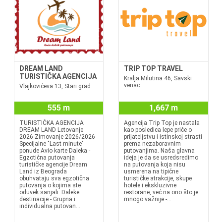
DREAM LAND
TRIP TOP TRAVEL
TURISTIČKA AGENCIJA
Kralja Milutina 46, Savski
venac
Vlajkovićeva 13, Stari grad
555 m
1,667 m
TURISTIČKA AGENCIJA
Agencija Trip Top je nastala
DREAM LAND Letovanje
kao posledica lepe priče o
2026 Zimovanje 2026/2026
prijateljstvu i istinskoj strasti
Specijalne "Last minute"
prema nezaboravnim
ponude Avio karte Daleka -
putovanjima. Naša glavna
Egzotična putovanja
ideja je da se usredsredimo
turističke agencije Dream
na putovanja koja nisu
Land iz Beograda
usmerena na tipične
obuhvataju sva egzotična
turističke atrakcije, skupe
putovanja o kojima ste
hotele i ekskluzivne
oduvek sanjali. Daleke
restorane, već na ono što je
destinacije - Grupna i
mnogo važnije -...
individualna putovan...