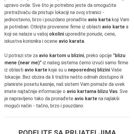
upravo ovde. Sve što je potrebno jeste da omogućite
pretraživaču da pristupi lokaciji na ovoj stranici -
jednostavno, brzo i pouzdano pronađite
avio karta
koji Vam
je potreban. Otkrijte proverene firme iz oblasti
avio karte
a
koji se nalaze u vašoj
okolini
uporedite ponude, cene,
iskustva korisnika i ocene
avio karata
.
U potrazi ste za
avio kartom u blizini
, preko opcije
"blizu
mene (near me)"
iz našeg sistema ćemo izvući samo firme
iz oblasti
avio karte
koje su u
neposrednoj blizini
Vaše
lokacije. Bez obzira da li tražite nešto odmah dostupno ili
planirate posetu kasnije, naš sistem Vam pomaže da uvek
imate najtačnije informacije o
avio kartama blizu Vas
. Sve
je napravljeno tako da pronađete
avio karte
na najlakši
mogući način - tačno, brzo i pouzdano.
PODELITE SA PRIJATELJIMA