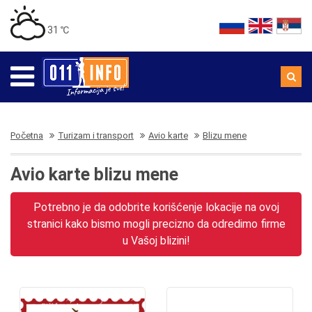
31 ℃
Početna
Turizam i transport
Avio karte
Blizu mene
Avio karte blizu mene
Potrebno je da odobrite korišćenje lokacije na ovoj
stranici kako bismo mogli precizno da odredimo firme
u Vašoj blizini!