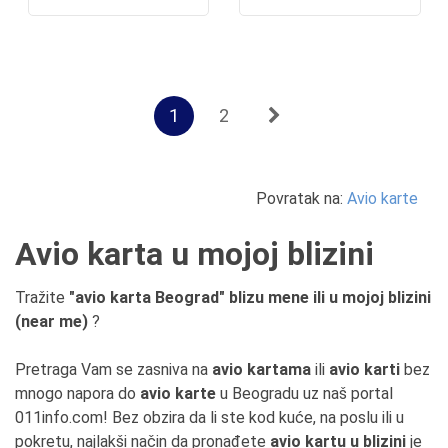
1
2
Povratak na:
Avio karte
Avio karta u mojoj blizini
Tražite
"avio karta Beograd" blizu mene ili u mojoj blizini
(near me)
?
Pretraga Vam se zasniva na
avio kartama
ili
avio karti
bez
mnogo napora do
avio karte
u Beogradu uz naš portal
011info.com! Bez obzira da li ste kod kuće, na poslu ili u
pokretu, najlakši način da pronađete
avio kartu u blizini
je