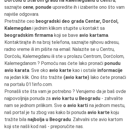
Dorćolu u Starom gradu na Kalemegdanu u Centru
,
saznajte
cene
,
ponude
uporedite ih i izaberite ono što vam
najviše odgovara.
Pretražite ceo
beogradski deo grada Centar, Dorćol,
Kalemegdan
i jednim klikom stupite u kontakt sa
beogradskim firmama
koji se bave
avio kartama
.
Kontaktirajte ih na broj telefona, saznajte njihovu adresu,
radno vreme ili im pišite na email. Nalazite se u Centru,
Dorćolu, Kalemegdanu ili ste u prolazu Centrom, Dorćolom,
Kalemegdanom ? Pomoću nas ćete lako pronaći
ponudu
avio karata
. Sve oko
avio karte
kao i ostale
informacije
na jedan klik. Ono što tražite
(avio karte)
lako ćete pronaći
na portalu 011info.com.
Pronašli ste šta vam je potrebno ? Verujemo da je baš ovde
najpovoljnija ponuda za
avio kartu u Beogradu
- zahvalite
nam se jednom prilikom. Sve
o avio karti
na jednom mestu,
naš portal je tu zbog vas kako bi ponuda
avio karte
koju
tražite bila
najbolja u Beogradu
. Zahvalni ste avio kartom
koji ste našli kod naš - preporučite nas.