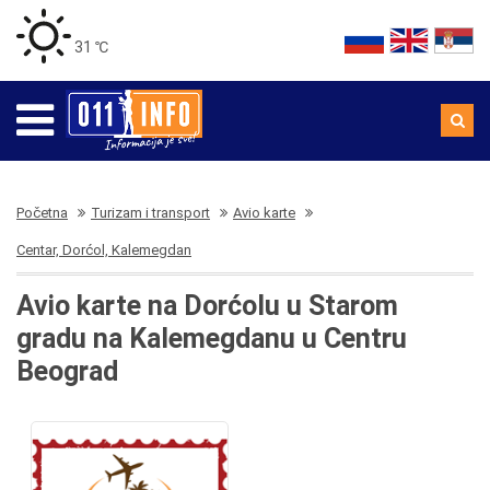
31 ℃
Početna
Turizam i transport
Avio karte
Centar, Dorćol, Kalemegdan
Avio karte na Dorćolu u Starom
gradu na Kalemegdanu u Centru
Beograd