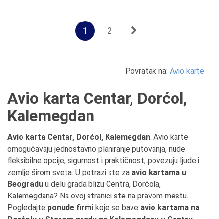
1
2
Povratak na:
Avio karte
Avio karta Centar, Dorćol,
Kalemegdan
Avio karta Centar, Dorćol, Kalemegdan
. Avio karte
omogućavaju jednostavno planiranje putovanja, nude
fleksibilne opcije, sigurnost i praktičnost, povezuju ljude i
zemlje širom sveta. U potrazi ste za
avio kartama u
Beogradu
u delu grada blizu Centra, Dorćola,
Kalemegdana? Na ovoj stranici ste na pravom mestu.
Pogledajte
ponude firmi
koje se bave
avio kartama na