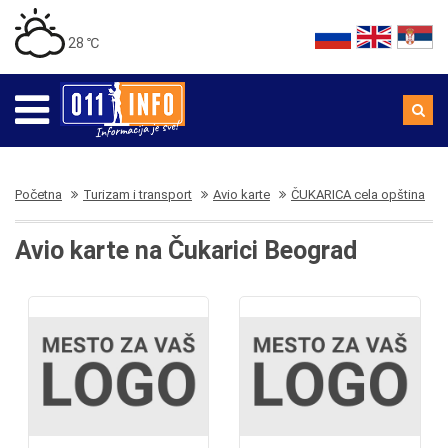
28 ℃
Početna
Turizam i transport
Avio karte
ČUKARICA cela opština
Avio karte na Čukarici Beograd