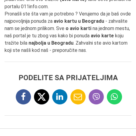
portalu 011info.com.
Pronašli ste šta vam je potrebno ? Verujemo da je baš ovde
najpovoljnija ponuda za
avio kartu u Beogradu
- zahvalite
nam se jednom prilikom. Sve
o avio karti
na jednom mestu,
naš portal je tu zbog vas kako bi ponuda
avio karte
koju
tražite bila
najbolja u Beogradu
. Zahvalni ste avio kartom
koji ste našli kod naš - preporučite nas.
PODELITE SA PRIJATELJIMA