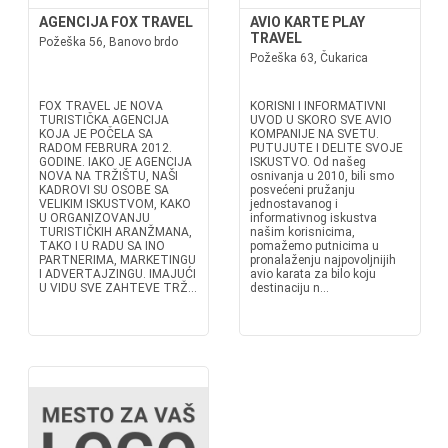
AGENCIJA FOX TRAVEL
AVIO KARTE PLAY
TRAVEL
Požeška 56, Banovo brdo
Požeška 63, Čukarica
FOX TRAVEL JE NOVA
KORISNI I INFORMATIVNI
TURISTIČKA AGENCIJA
UVOD U SKORO SVE AVIO
KOJA JE POČELA SA
KOMPANIJE NA SVETU.
RADOM FEBRURA 2012.
PUTUJUTE I DELITE SVOJE
GODINE. IAKO JE AGENCIJA
ISKUSTVO. Od našeg
NOVA NA TRŽIŠTU, NAŠI
osnivanja u 2010, bili smo
KADROVI SU OSOBE SA
posvećeni pružanju
VELIKIM ISKUSTVOM, KAKO
jednostavanog i
U ORGANIZOVANJU
informativnog iskustva
TURISTIČKIH ARANŽMANA,
našim korisnicima,
TAKO I U RADU SA INO
pomažemo putnicima u
PARTNERIMA, MARKETINGU
pronalaženju najpovoljnijih
I ADVERTAJZINGU. IMAJUĆI
avio karata za bilo koju
U VIDU SVE ZAHTEVE TRŽ...
destinaciju n...