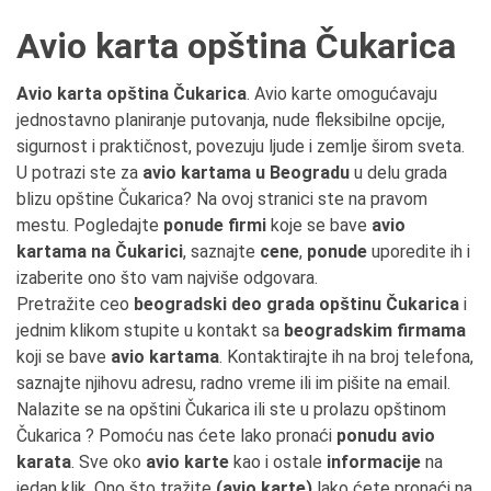
Avio karta opština Čukarica
Avio karta opština Čukarica
. Avio karte omogućavaju
jednostavno planiranje putovanja, nude fleksibilne opcije,
sigurnost i praktičnost, povezuju ljude i zemlje širom sveta.
U potrazi ste za
avio kartama u Beogradu
u delu grada
blizu opštine Čukarica? Na ovoj stranici ste na pravom
mestu. Pogledajte
ponude firmi
koje se bave
avio
kartama na Čukarici
, saznajte
cene
,
ponude
uporedite ih i
izaberite ono što vam najviše odgovara.
Pretražite ceo
beogradski deo grada opštinu Čukarica
i
jednim klikom stupite u kontakt sa
beogradskim firmama
koji se bave
avio kartama
. Kontaktirajte ih na broj telefona,
saznajte njihovu adresu, radno vreme ili im pišite na email.
Nalazite se na opštini Čukarica ili ste u prolazu opštinom
Čukarica ? Pomoću nas ćete lako pronaći
ponudu avio
karata
. Sve oko
avio karte
kao i ostale
informacije
na
jedan klik. Ono što tražite
(avio karte)
lako ćete pronaći na