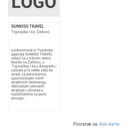
SUNKISS TRAVEL
Trgovačka 16a, Žarkovo
sunkisstravel.rs Turisticka
agencija SUNKISS TRAVEL
nalazi se u tržnom centru
Mondo na Žarkovu, u
Trgovačkoj 16a u Beogradu i
nastala je iz velike zelje da
strast za putovanjima,
upoznavanjem novih
atraktivnih destinacija,
otkrivanjem skrivenih
atrakcija i uživanje u
različitostima sa puno
emocija...
Povratak na:
Avio karte