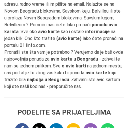
adresu, radno vreme ili im pišite na email. Nalazite se na
Novom Beogradu blokovima, Savskom keju, Belvilleu ili ste
u prolazu Novim Beogradom blokovima, Savskim kejom,
Belvilleom ? Pomoću nas ćete lako pronaći
ponudu avio
karata
. Sve oko
avio karte
kao i ostale
informacije
na
jedan klik. Ono što tražite
(avio karte)
lako ćete pronaći na
portalu 011info.com.
Pronašli ste šta vam je potrebno ? Verujemo da je baš ovde
najpovoljnija ponuda za
avio kartu u Beogradu
- zahvalite
nam se jednom prilikom. Sve
o avio karti
na jednom mestu,
naš portal je tu zbog vas kako bi ponuda
avio karte
koju
tražite bila
najbolja u Beogradu
. Zahvalni ste avio kartom
koji ste našli kod naš - preporučite nas.
PODELITE SA PRIJATELJIMA