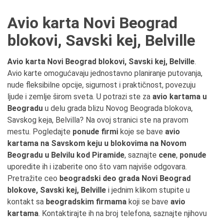
Avio karta Novi Beograd
blokovi, Savski kej, Belville
Avio karta Novi Beograd blokovi, Savski kej, Belville
.
Avio karte omogućavaju jednostavno planiranje putovanja,
nude fleksibilne opcije, sigurnost i praktičnost, povezuju
ljude i zemlje širom sveta. U potrazi ste za
avio kartama u
Beogradu
u delu grada blizu Novog Beograda blokova,
Savskog keja, Belvilla? Na ovoj stranici ste na pravom
mestu. Pogledajte
ponude firmi
koje se bave
avio
kartama na Savskom keju u blokovima na Novom
Beogradu u Belvilu kod Piramide
, saznajte
cene
,
ponude
uporedite ih i izaberite ono što vam najviše odgovara.
Pretražite ceo
beogradski deo grada Novi Beograd
blokove, Savski kej, Belville
i jednim klikom stupite u
kontakt sa
beogradskim firmama
koji se bave
avio
kartama
. Kontaktirajte ih na broj telefona, saznajte njihovu