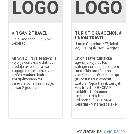
AIR SAN 2 TRAVEL
TURISTIČKA AGENCIJA
UNION TRAVEL
jurija Gagarina 33b, Novi
Beograd
Juruja Gagarina 227, lokal
22, TC Enjub, Novi Beograd
Air SAN 2 Travel je agencija
Union Travel turistička
kojoj je osnovna delatnost
agencija koja se bavi
prodaja avio karata, sa
subagenturom tj. prodajom
dugogodisnjim iskustvom i
turističkih aranžmana
profesionalnim kadrom,
vodećih turističkih agencija
specijalizovana za
(turoperatera): Wayout,
dalekoistočne destinacije.
Etaturs, Aqua travel, Eurojet,
airsan2@beotel.rs
Filip travel... * GRČKA *
Halkidiki 1) Kasandra -
Hanioti - Pefkohori -
Polihrono 2) SITONIJA -
Gerakini - Metamofozis - N...
Povratak na:
Avio karte