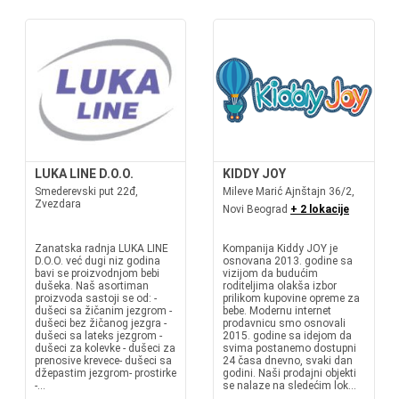
LUKA LINE D.O.O.
KIDDY JOY
Smederevski put 22đ,
Mileve Marić Ajnštajn 36/2,
Zvezdara
Novi Beograd
+ 2 lokacije
Zanatska radnja LUKA LINE
Kompanija Kiddy JOY je
D.O.O. već dugi niz godina
osnovana 2013. godine sa
bavi se proizvodnjom bebi
vizijom da budućim
dušeka. Naš asortiman
roditeljima olakša izbor
proizvoda sastoji se od: -
prilikom kupovine opreme za
dušeci sa žičanim jezgrom -
bebe. Modernu internet
dušeci bez žičanog jezgra -
prodavnicu smo osnovali
dušeci sa lateks jezgrom -
2015. godine sa idejom da
dušeci za kolevke - dušeci za
svima postanemo dostupni
prenosive krevece- dušeci sa
24 časa dnevno, svaki dan
džepastim jezgrom- prostirke
godini. Naši prodajni objekti
-...
se nalaze na sledećim lok...