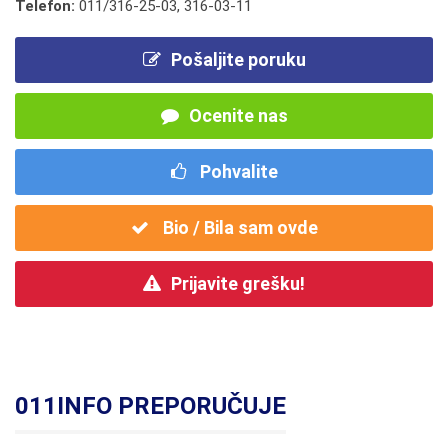
Telefon:
011/316-25-03
,
316-03-11
Pošaljite poruku
Ocenite nas
Pohvalite
Bio / Bila sam ovde
Prijavite grešku!
011INFO PREPORUČUJE