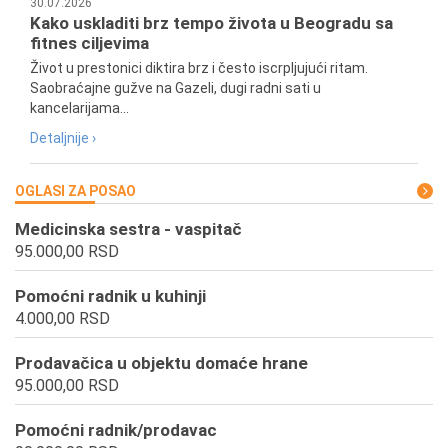
30.07.2026
Kako uskladiti brz tempo života u Beogradu sa
fitnes ciljevima
Život u prestonici diktira brz i često iscrpljujući ritam.
Saobraćajne gužve na Gazeli, dugi radni sati u
kancelarijama...
Detaljnije ›
OGLASI ZA POSAO
Medicinska sestra - vaspitač
95.000,00 RSD
Pomoćni radnik u kuhinji
4.000,00 RSD
Prodavačica u objektu domaće hrane
95.000,00 RSD
Pomoćni radnik/prodavac