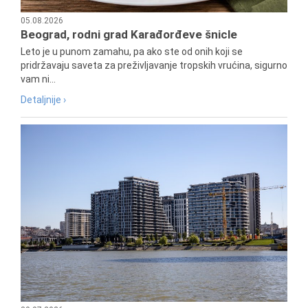
05.08.2026
Beograd, rodni grad Karađorđeve šnicle
Leto je u punom zamahu, pa ako ste od onih koji se
pridržavaju saveta za preživljavanje tropskih vrućina, sigurno
vam ni...
Detaljnije ›