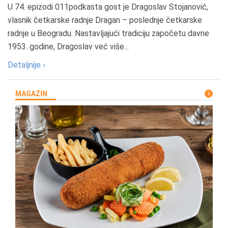
U 74. epizodi 011podkasta gost je Dragoslav Stojanović,
vlasnik četkarske radnje Dragan – poslednje četkarske
radnje u Beogradu. Nastavljajući tradiciju započetu davne
1953. godine, Dragoslav već više...
Detaljnije ›
MAGAZIN