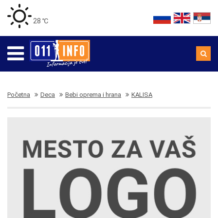
28 ℃
Početna
Deca
Bebi oprema i hrana
KALISA