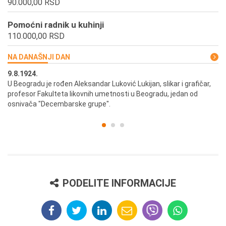
90.000,00 RSD
Pomoćni radnik u kuhinji
110.000,00 RSD
NA DANAŠNJI DAN
9.8.1924.
9.
U Beogradu je rođen Aleksandar Luković Lukijan, slikar i grafičar,
Pr
profesor Fakulteta likovnih umetnosti u Beogradu, jedan od
a,
osnivača "Decembarske grupe".
PODELITE INFORMACIJE