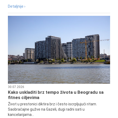
Detaljnije ›
30.07.2026
Kako uskladiti brz tempo života u Beogradu sa
fitnes ciljevima
Život u prestonici diktira brz i često iscrpljujući ritam.
Saobraćajne gužve na Gazeli, dugi radni sati u
kancelarijama...