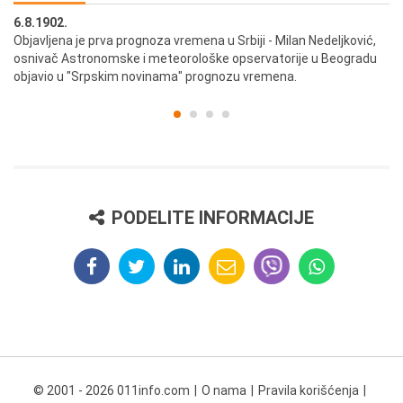
6.8.1902.
6.
ik
Objavljena je prva prognoza vremena u Srbiji - Milan Nedeljković,
Od
osnivač Astronomske i meteorološke opservatorije u Beogradu
Be
objavio u "Srpskim novinama" prognozu vremena.
PODELITE INFORMACIJE
© 2001 - 2026 011info.com
O nama
Pravila korišćenja