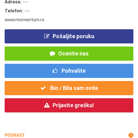
Adresa:
---
Telefon:
---
www.momentum.rs
Pošaljite poruku
Ocenite nas
Pohvalite
Bio / Bila sam ovde
Prijavite grešku!
PODKAST