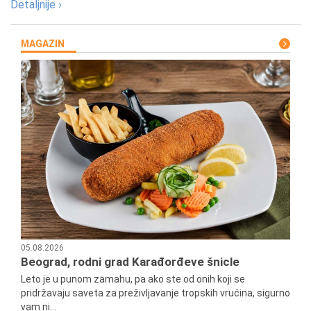
Detaljnije ›
MAGAZIN
05.08.2026
Beograd, rodni grad Karađorđeve šnicle
Leto je u punom zamahu, pa ako ste od onih koji se
pridržavaju saveta za preživljavanje tropskih vrućina, sigurno
vam ni...