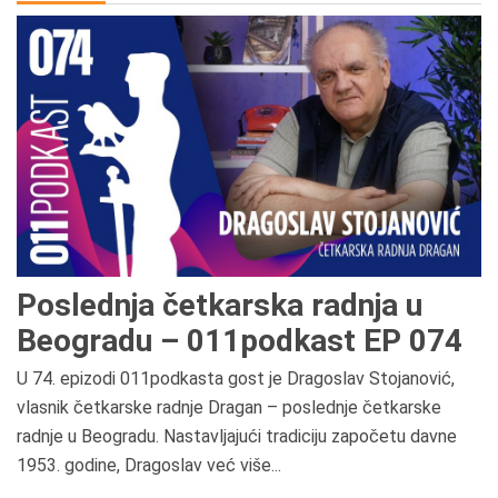
Poslednja četkarska radnja u
Beogradu – 011podkast EP 074
U 74. epizodi 011podkasta gost je Dragoslav Stojanović,
vlasnik četkarske radnje Dragan – poslednje četkarske
radnje u Beogradu. Nastavljajući tradiciju započetu davne
1953. godine, Dragoslav već više...