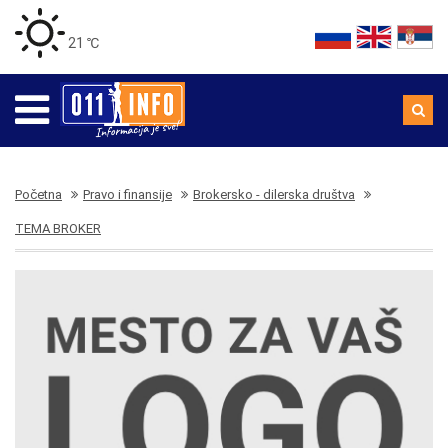
21 ℃
Početna
Pravo i finansije
Brokersko - dilerska društva
TEMA BROKER