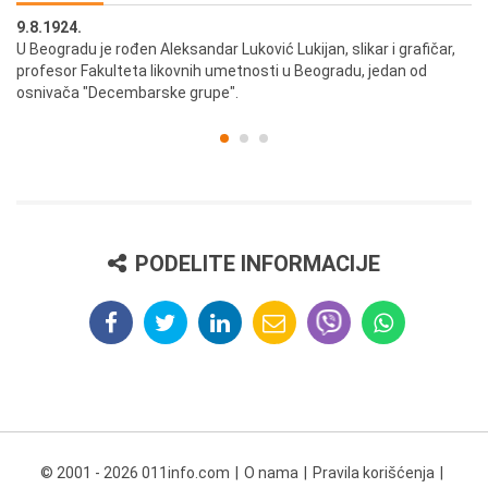
9.8.1924.
9.
U Beogradu je rođen Aleksandar Luković Lukijan, slikar i grafičar,
Pr
profesor Fakulteta likovnih umetnosti u Beogradu, jedan od
a,
osnivača "Decembarske grupe".
PODELITE INFORMACIJE
© 2001 - 2026 011info.com
O nama
Pravila korišćenja