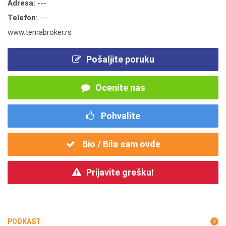
Adresa:
---
Telefon:
---
www.temabroker.rs
Pošaljite poruku
Ocenite nas
Pohvalite
Bio / Bila sam ovde
Prijavite grešku!
PODKAST