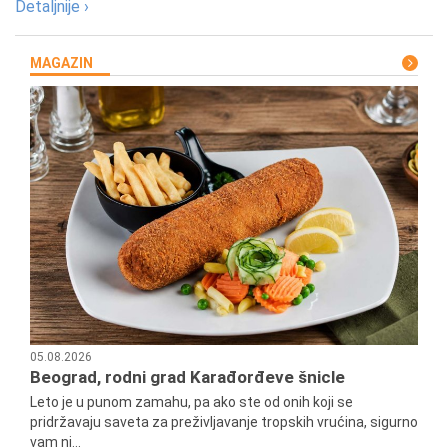
Detaljnije ›
MAGAZIN
05.08.2026
Beograd, rodni grad Karađorđeve šnicle
Leto je u punom zamahu, pa ako ste od onih koji se
pridržavaju saveta za preživljavanje tropskih vrućina, sigurno
vam ni...