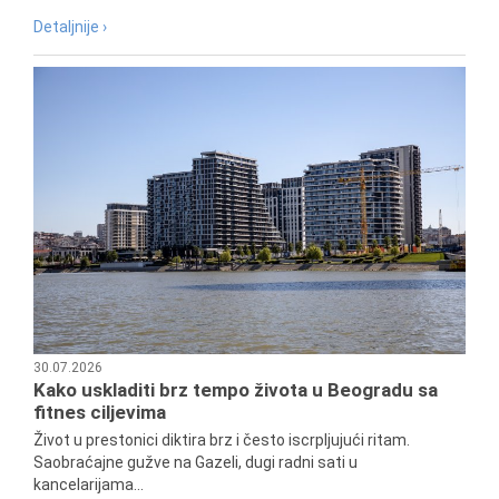
Detaljnije ›
30.07.2026
Kako uskladiti brz tempo života u Beogradu sa
fitnes ciljevima
Život u prestonici diktira brz i često iscrpljujući ritam.
Saobraćajne gužve na Gazeli, dugi radni sati u
kancelarijama...