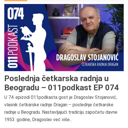
Poslednja četkarska radnja u
Beogradu – 011podkast EP 074
U 74. epizodi 011podkasta gost je Dragoslav Stojanović,
vlasnik četkarske radnje Dragan – poslednje četkarske
radnje u Beogradu. Nastavljajući tradiciju započetu davne
1953. godine, Dragoslav već više...