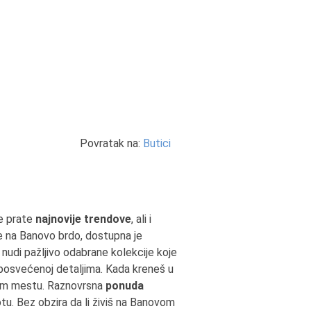
Povratak na:
Butici
e prate
najnovije trendove
, ali i
e na Banovo brdo, dostupna je
nudi pažljivo odabrane kolekcije koje
 posvećenoj detaljima. Kada kreneš u
om mestu. Raznovrsna
ponuda
u. Bez obzira da li živiš na Banovom