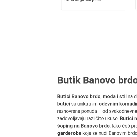
Butik Banovo brd
Butici Banovo brdo
,
moda i stil
na d
butici
sa unikatnim
odevnim komad
raznovrsna ponuda – od svakodnevn
zadovoljavaju različite ukuse.
Butici
šoping na Banovo brdo
, lako ćeš pr
garderobe
koja se nudi Banovim brd