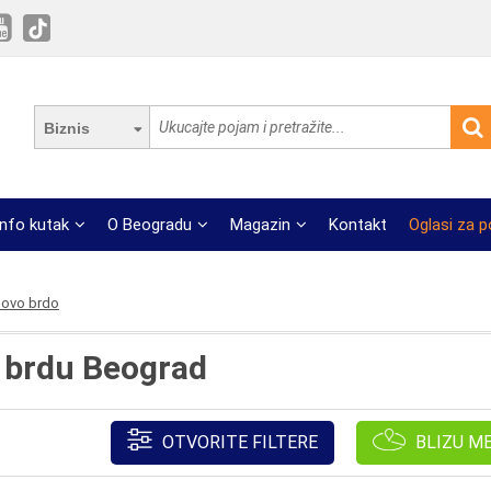
Biznis
Info kutak
O Beogradu
Magazin
Kontakt
Oglasi za 
ovo brdo
 brdu Beograd
OTVORITE FILTERE
BLIZU M