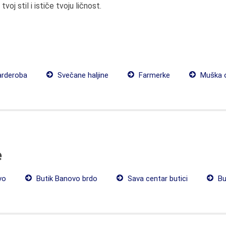
 tvoj stil i ističe tvoju ličnost.
arderoba
Svečane haljine
Farmerke
Muška 
e
vo
Butik Banovo brdo
Sava centar butici
But