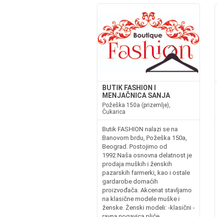
BUTIK FASHION I
MENJAČNICA SANJA
Požeška 150a (prizemlje),
Čukarica
Butik FASHION nalazi se na
Banovom brdu, Požeška 150a,
Beograd. Postojimo od
1992.Naša osnovna delatnost je
prodaja muških i ženskih
pazarskih farmerki, kao i ostale
gardarobe domaćih
proizvođača. Akcenat stavljamo
na klasične modele muške i
ženske. Ženski modeli: -klasični -
ravna nogavica pliće...