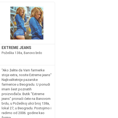
EXTREME JEANS
Požeška 138a, Banovo brdo
"Ako želite da Vam farmerke
stoje extra, nosite Extreme jeans"
Najkvalitetnije pazarske
farmerice u Beogradu. U ponudi
imam šest poznatih
proizvođača. Butik "Extreme
jeans" pronaći ćete na Banovom
brdu, u Požeškoj ulici broj 138a,
lokal 27, u Beogradu. Postojimo i
radimo od 2006. godine kao
forma...