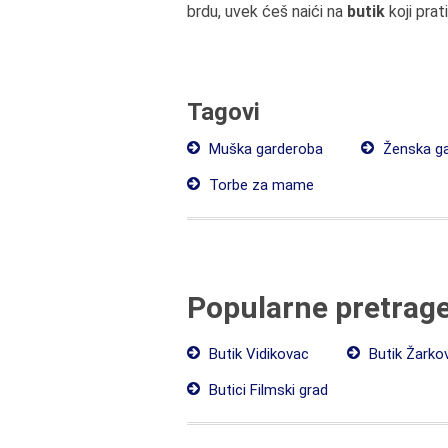
brdu, uvek ćeš naići na
butik
koji prati
Tagovi
Muška garderoba
Ženska g
Torbe za mame
Popularne pretrag
Butik Vidikovac
Butik Žarko
Butici Filmski grad