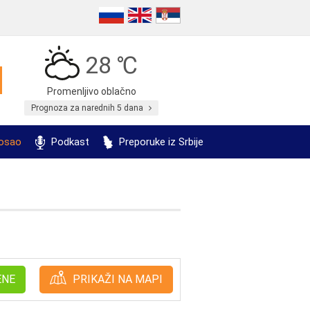
28 ℃
Promenljivo oblačno
Prognoza za narednih 5 dana
posao
Podkast
Preporuke iz Srbije
ENE
PRIKAŽI NA MAPI