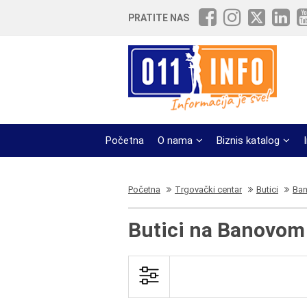
PRATITE NAS
Početna
O nama
Biznis katalog
Početna
Trgovački centar
Butici
Ban
Butici na Banovom