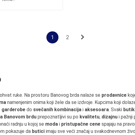
1
2
o
ohvat ruke. Na prostoru Banovog brda nalaze se
prodavnice
koj
ima
namenjenim onima koji žele da se izdvoje. Kupcima koji dolaz
e
garderobe
do
svečanih kombinacija
i
aksesoara
. Svaki
butik
 na Banovom brdu
prepoznatljivi su po
kvalitetu
,
dizajnu
i pažnji
onaći radnju u kojoj se
moda
i
pristupačne cene
spajaju na prav
om pokazuje da
butici
imaju sve veći značaj u svakodnevnom život