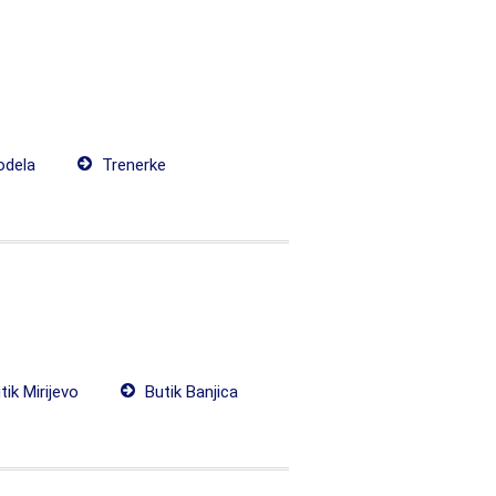
odela
Trenerke
ik Mirijevo
Butik Banjica