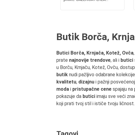
Butik Borča, Krnj
Butici Borča, Krnjača, Kotež, Ovča
prate
najnovije trendove
, ali i
butici
u Borču, Krnjaču, Kotež, Ovču, dost
butik
nudi pažljivo odabrane kolekcije
kvalitetu
,
dizajnu
i pažnji posvećenoj
moda
i
pristupačne cene
spajaju na
pokazuje da
butici
imaju sve veći znač
koji prati tvoj stil i ističe tvoju ličnost.
Tagovi