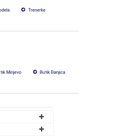
odela
Trenerke
ik Mirijevo
Butik Banjica