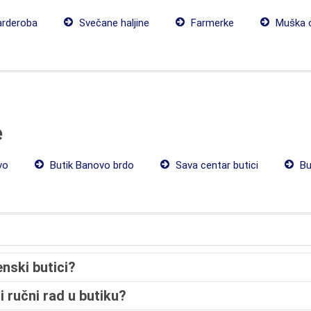
arderoba
Svečane haljine
Farmerke
Muška 
e
vo
Butik Banovo brdo
Sava centar butici
But
nski butici?
i ručni rad u butiku?