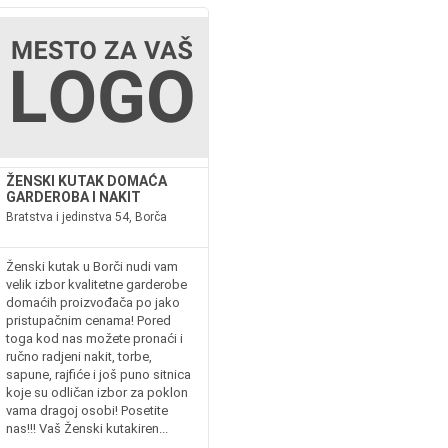
ŽENSKI KUTAK DOMAĆA
GARDEROBA I NAKIT
Bratstva i jedinstva 54, Borča
Ženski kutak u Borči nudi vam
velik izbor kvalitetne garderobe
domaćih proizvođača po jako
pristupačnim cenama! Pored
toga kod nas možete pronaći i
ručno radjeni nakit, torbe,
sapune, rajfiće i još puno sitnica
koje su odličan izbor za poklon
vama dragoj osobi! Posetite
nas!!! Vaš Ženski kutakiren...