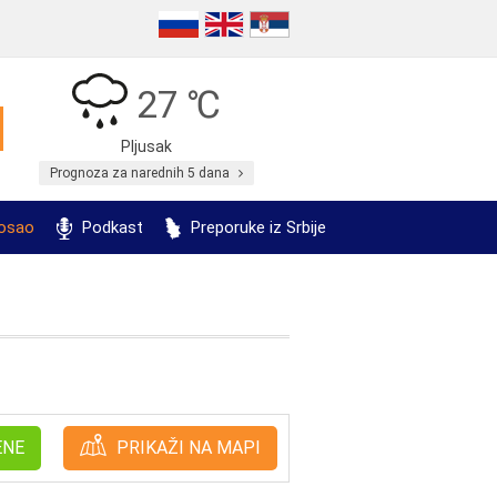
27 ℃
Pljusak
Prognoza za narednih 5 dana
posao
Podkast
Preporuke iz Srbije
ENE
PRIKAŽI NA MAPI