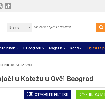
Biznis
Info kutak
O Beogradu
Magazin
Kontakt
Oglasi za 
ča, Krnjača, Kotež, Ovča
njači u Kotežu u Ovči Beograd
OTVORITE FILTERE
BLIZU M