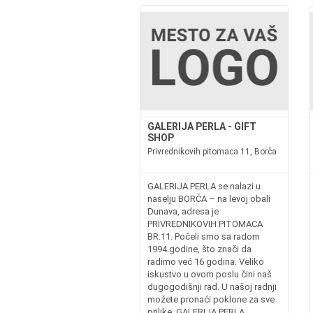
GALERIJA PERLA - GIFT
SHOP
Privrednikovih pitomaca 11, Borča
GALERIJA PERLA se nalazi u
naselju BORČA – na levoj obali
Dunava, adresa je
PRIVREDNIKOVIH PITOMACA
BR.11. Počeli smo sa radom
1994.godine, što znači da
radimo već 16 godina. Veliko
iskustvo u ovom poslu čini naš
dugogodišnji rad. U našoj radnji
možete pronaći poklone za sve
prilike. GALERIJA PERLA...