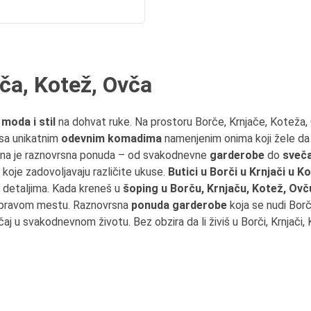
ača, Kotež, Ovča
,
moda i stil
na dohvat ruke. Na prostoru Borče, Krnjače, Koteža
sa unikatnim
odevnim komadima
namenjenim onima koji žele da 
upna je raznovrsna ponuda – od svakodnevne
garderobe
do
sveča
 koje zadovoljavaju različite ukuse.
Butici u Borči u Krnjači u K
 detaljima. Kada kreneš u
šoping u Borču, Krnjaču, Kotež, Ovč
 pravom mestu. Raznovrsna
ponuda garderobe
koja se nudi Bo
aj u svakodnevnom životu. Bez obzira da li živiš u Borči, Krnjači,