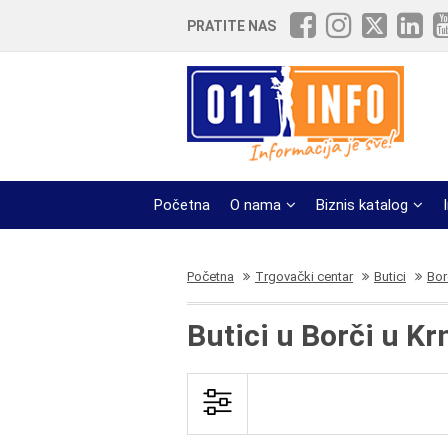
PRATITE NAS
Početna
O nama
Biznis katalog
Početna
Trgovački centar
Butici
Bor
Butici u Borči u Kr