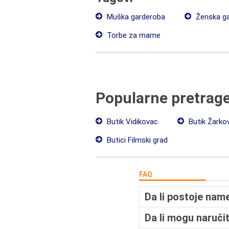
Muška garderoba
Ženska g
Torbe za mame
Popularne pretrag
Butik Vidikovac
Butik Žarko
Butici Filmski grad
FAQ
Da li postoje name
Da li mogu naručit