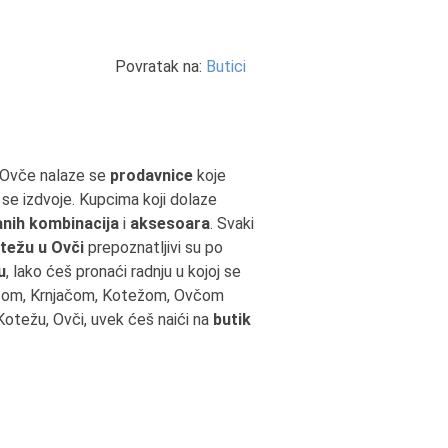
Povratak na:
Butici
, Ovče nalaze se
prodavnice
koje
se izdvoje. Kupcima koji dolaze
nih kombinacija
i
aksesoara
. Svaki
otežu u Ovči
prepoznatljivi su po
u
, lako ćeš pronaći radnju u kojoj se
rčom, Krnjačom, Kotežom, Ovčom
 Kotežu, Ovči, uvek ćeš naići na
butik