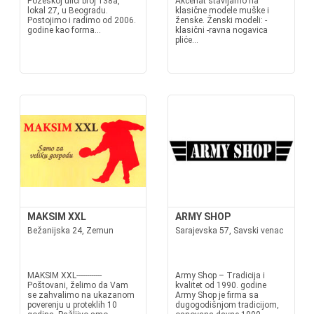
Požeškoj ulici broj 138a,
Akcenat stavljamo na
lokal 27, u Beogradu.
klasične modele muške i
Postojimo i radimo od 2006.
ženske. Ženski modeli: -
godine kao forma...
klasični -ravna nogavica
pliće...
MAKSIM XXL
ARMY SHOP
Bežanijska 24, Zemun
Sarajevska 57, Savski venac
MAKSIM XXL------------
Army Shop – Tradicija i
Poštovani, želimo da Vam
kvalitet od 1990. godine
se zahvalimo na ukazanom
Army Shop je firma sa
poverenju u proteklih 10
dugogodišnjom tradicijom,