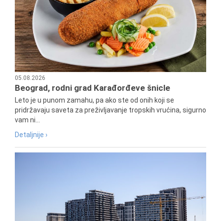
05.08.2026
Beograd, rodni grad Karađorđeve šnicle
Leto je u punom zamahu, pa ako ste od onih koji se
pridržavaju saveta za preživljavanje tropskih vrućina, sigurno
vam ni...
Detaljnije ›