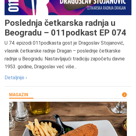
Poslednja četkarska radnja u
Beogradu – 011podkast EP 074
U 74. epizodi 011podkasta gost je Dragoslav Stojanović,
vlasnik četkarske radnje Dragan – poslednje četkarske
radnje u Beogradu. Nastavljajući tradiciju započetu davne
1953. godine, Dragoslav već više...
Detaljnije ›
MAGAZIN