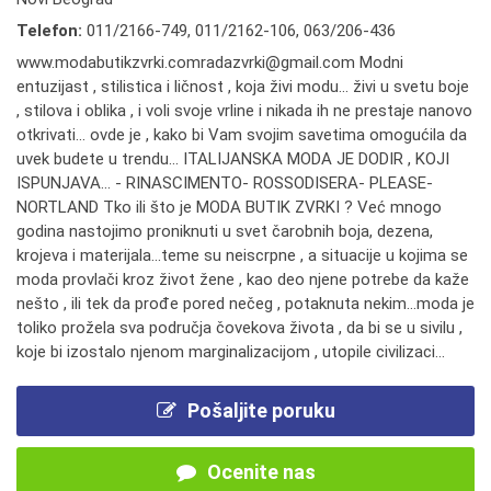
Telefon:
011/2166-749
,
011/2162-106
,
063/206-436
www.modabutikzvrki.comradazvrki@gmail.com Modni
entuzijast , stilistica i ličnost , koja živi modu... živi u svetu boje
, stilova i oblika , i voli svoje vrline i nikada ih ne prestaje nanovo
otkrivati... ovde je , kako bi Vam svojim savetima omogućila da
uvek budete u trendu... ITALIJANSKA MODA JE DODIR , KOJI
ISPUNJAVA... - RINASCIMENTO- ROSSODISERA- PLEASE-
NORTLAND Tko ili što je MODA BUTIK ZVRKI ? Već mnogo
godina nastojimo proniknuti u svet čarobnih boja, dezena,
krojeva i materijala...teme su neiscrpne , a situacije u kojima se
moda provlači kroz život žene , kao deo njene potrebe da kaže
nešto , ili tek da prođe pored nečeg , potaknuta nekim...moda je
toliko prožela sva područja čovekova života , da bi se u sivilu ,
koje bi izostalo njenom marginalizacijom , utopile civilizaci...
Pošaljite poruku
Ocenite nas