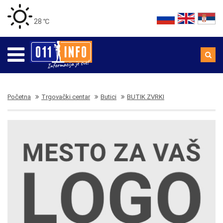
28 ℃
Početna
Trgovački centar
Butici
BUTIK ZVRKI