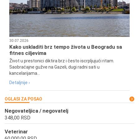
30.07.2026
Kako uskladiti brz tempo života u Beogradu sa
fitnes ciljevima
Život u prestonici diktira brz i često iscrpljujući ritam.
Saobraćajne gužve na Gazeli, dugi radni sati u
kancelarijama...
Detaljnije ›
OGLASI ZA POSAO
Negovateljica / negovatelj
348,00 RSD
Veterinar
60.000,00 RSD