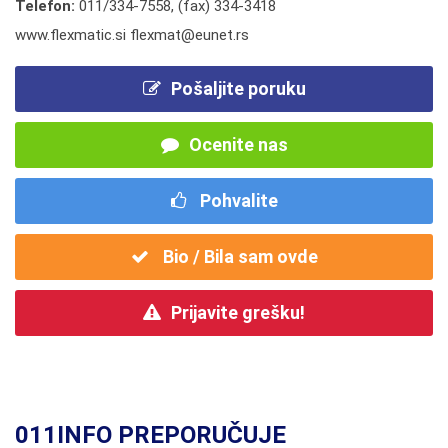
Telefon:
011/334-7558
,
(fax) 334-3418
www.flexmatic.si flexmat@eunet.rs
Pošaljite poruku
Ocenite nas
Pohvalite
Bio / Bila sam ovde
Prijavite grešku!
011INFO PREPORUČUJE