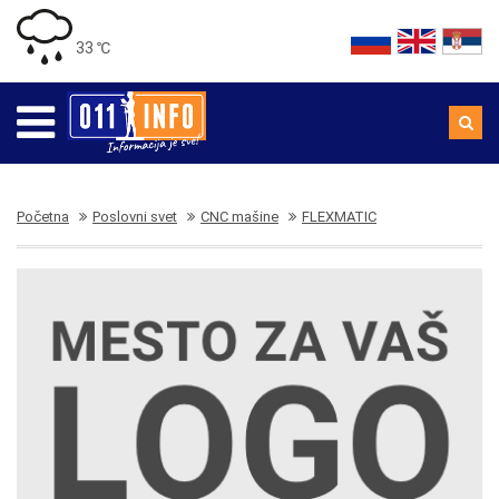
33 ℃
Početna
Poslovni svet
CNC mašine
FLEXMATIC