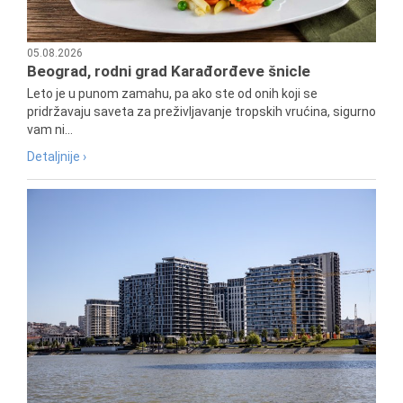
05.08.2026
Beograd, rodni grad Karađorđeve šnicle
Leto je u punom zamahu, pa ako ste od onih koji se
pridržavaju saveta za preživljavanje tropskih vrućina, sigurno
vam ni...
Detaljnije ›