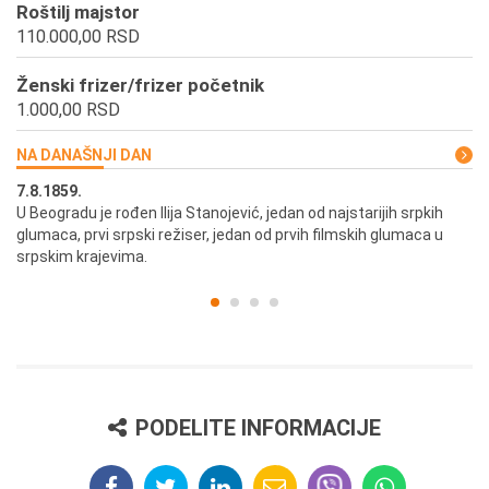
Roštilj majstor
110.000,00 RSD
Ženski frizer/frizer početnik
1.000,00 RSD
NA DANAŠNJI DAN
7.8.1859.
7.
U Beogradu je rođen Ilija Stanojević, jedan od najstarijih srpkih
U 
glumaca, prvi srpski režiser, jedan od prvih filmskih glumaca u
re
srpskim krajevima.
PODELITE INFORMACIJE