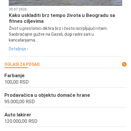
30.07.2026
Kako uskladiti brz tempo života u Beogradu sa
fitnes ciljevima
Život u prestonici diktira brz i često iscrpljujući ritam.
Saobraćajne gužve na Gazeli, dugi radni sati u
kancelarijama...
Detaljnije ›
OGLASI ZA POSAO
Farbanje
100,00 RSD
Prodavačica u objektu domaće hrane
95.000,00 RSD
Auto lakirer
120.000,00 RSD