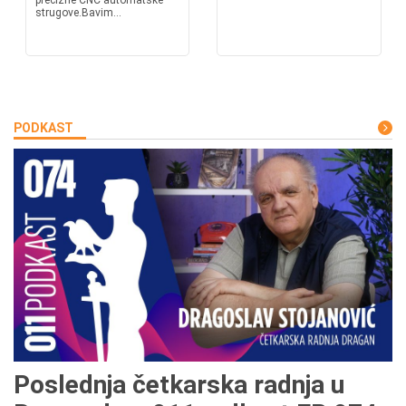
precizne CNC automatske
strugove.Bavim...
PODKAST
Poslednja četkarska radnja u