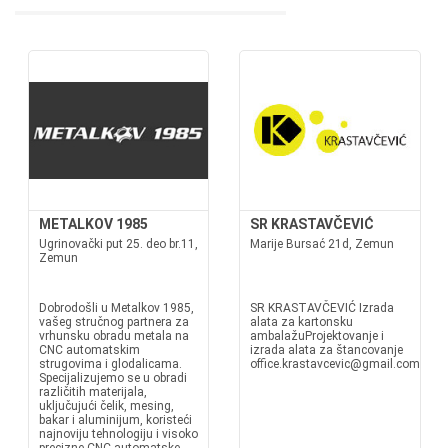
METALKOV 1985
SR KRASTAVČEVIĆ
Ugrinovački put 25. deo br.11,
Marije Bursać 21d, Zemun
Zemun
Dobrodošli u Metalkov 1985,
SR KRASTAVČEVIĆ Izrada
vašeg stručnog partnera za
alata za kartonsku
vrhunsku obradu metala na
ambalažuProjektovanje i
CNC automatskim
izrada alata za štancovanje
strugovima i glodalicama.
office.krastavcevic@gmail.com
Specijalizujemo se u obradi
različitih materijala,
uključujući čelik, mesing,
bakar i aluminijum, koristeći
najnoviju tehnologiju i visoko