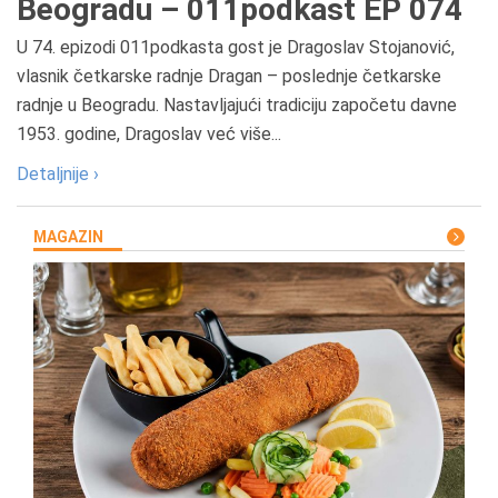
Beogradu – 011podkast EP 074
U 74. epizodi 011podkasta gost je Dragoslav Stojanović,
vlasnik četkarske radnje Dragan – poslednje četkarske
radnje u Beogradu. Nastavljajući tradiciju započetu davne
1953. godine, Dragoslav već više...
Detaljnije ›
MAGAZIN