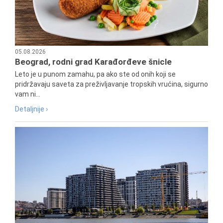
05.08.2026
Beograd, rodni grad Karađorđeve šnicle
Leto je u punom zamahu, pa ako ste od onih koji se
pridržavaju saveta za preživljavanje tropskih vrućina, sigurno
vam ni...
Detaljnije ›