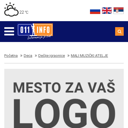
22 ℃
Početna
Deca
Dečije igraonice
MALI MUZIČKI ATELJE