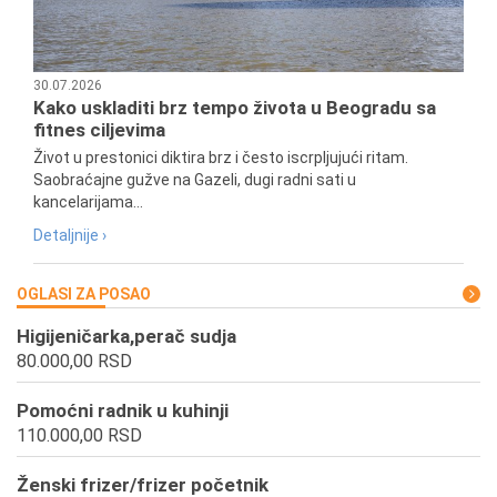
30.07.2026
Kako uskladiti brz tempo života u Beogradu sa
fitnes ciljevima
Život u prestonici diktira brz i često iscrpljujući ritam.
Saobraćajne gužve na Gazeli, dugi radni sati u
kancelarijama...
Detaljnije ›
OGLASI ZA POSAO
Higijeničarka,perač sudja
80.000,00 RSD
Pomoćni radnik u kuhinji
110.000,00 RSD
Ženski frizer/frizer početnik