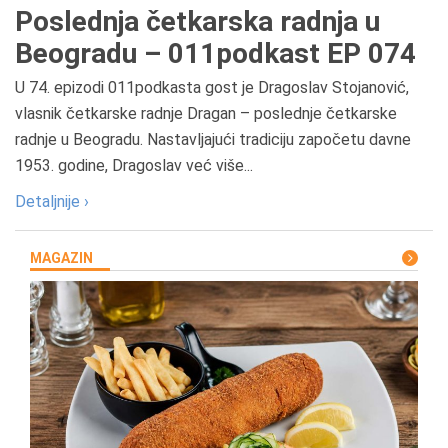
Poslednja četkarska radnja u
Beogradu – 011podkast EP 074
U 74. epizodi 011podkasta gost je Dragoslav Stojanović,
vlasnik četkarske radnje Dragan – poslednje četkarske
radnje u Beogradu. Nastavljajući tradiciju započetu davne
1953. godine, Dragoslav već više...
Detaljnije ›
MAGAZIN