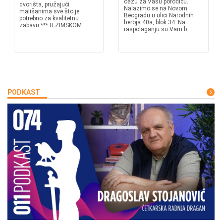
oazu za Vašu porodicu.
dvorišta, pružajući
Nalazimo se na Novom
mališanima sve što je
Beogradu u ulici Narodnih
potrebno za kvalitetnu
heroja 40a, blok 34. Na
zabavu.*** U ZIMSKOM...
raspolaganju su Vam b...
PODKAST