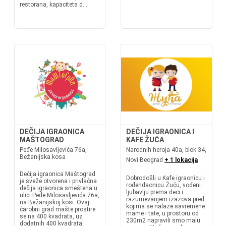
restorana, kapaciteta d...
DEČIJA IGRAONICA
DEČIJA IGRAONICA I
MAŠTOGRAD
KAFE ŽUĆA
Peđe Milosavljevića 76a,
Narodnih heroja 40a, blok 34,
Bežanijska kosa
Novi Beograd
+ 1 lokacija
Dečija igraonica Maštograd
Dobrodošli u Kafe igraonicu i
je sveže otvorena i privlačna
rođendaonicu Žuću, vođeni
dečija igraonica smeštena u
ljubavlju prema deci i
ulici Peđe Milosavljevića 76a,
razumevanjem izazova pred
na Bežanijskoj kosi. Ovaj
kojima se nalaze savremene
čarobni grad mašte prostire
mame i tate, u prostoru od
se na 400 kvadrata, uz
230m2 napravili smo malu
dodatnih 400 kvadrata