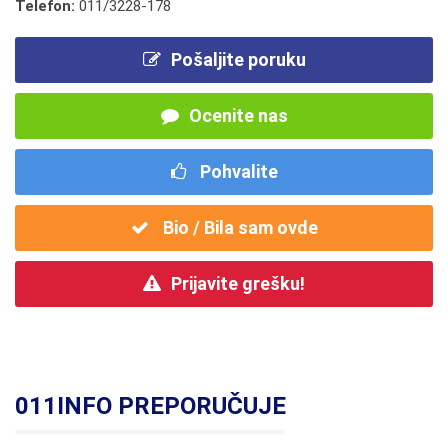
Telefon:
011/3228-178
Pošaljite poruku
Ocenite nas
Pohvalite
Bio / Bila sam ovde
Prijavite grešku!
011INFO PREPORUČUJE