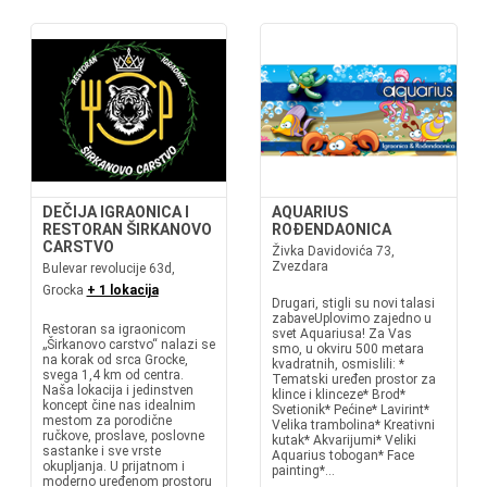
DEČIJA IGRAONICA I
AQUARIUS
RESTORAN ŠIRKANOVO
ROĐENDAONICA
CARSTVO
Živka Davidovića 73,
Zvezdara
Bulevar revolucije 63d,
Grocka
+ 1 lokacija
Drugari, stigli su novi talasi
zabaveUplovimo zajedno u
Restoran sa igraonicom
svet Aquariusa! Za Vas
„Širkanovo carstvo“ nalazi se
smo, u okviru 500 metara
na korak od srca Grocke,
kvadratnih, osmislili: *
svega 1,4 km od centra.
Tematski uređen prostor za
Naša lokacija i jedinstven
klince i klinceze* Brod*
koncept čine nas idealnim
Svetionik* Pećine* Lavirint*
mestom za porodične
Velika trambolina* Kreativni
ručkove, proslave, poslovne
kutak* Akvarijumi* Veliki
sastanke i sve vrste
Aquarius tobogan* Face
okupljanja. U prijatnom i
painting*...
moderno uređenom prostoru