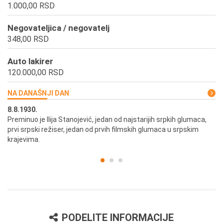
1.000,00 RSD
Negovateljica / negovatelj
348,00 RSD
Auto lakirer
120.000,00 RSD
NA DANAŠNJI DAN
8.8.1930.
8.
Preminuo je Ilija Stanojević, jedan od najstarijih srpkih glumaca,
U 
prvi srpski režiser, jedan od prvih filmskih glumaca u srpskim
krajevima.
PODELITE INFORMACIJE