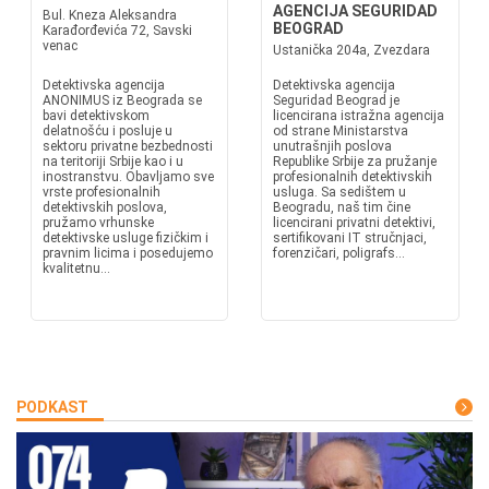
AGENCIJA SEGURIDAD
Bul. Kneza Aleksandra
BEOGRAD
Karađorđevića 72, Savski
venac
Ustanička 204a, Zvezdara
Detektivska agencija
Detektivska agencija
ANONIMUS iz Beograda se
Seguridad Beograd je
bavi detektivskom
licencirana istražna agencija
delatnošću i posluje u
od strane Ministarstva
sektoru privatne bezbednosti
unutrašnjih poslova
na teritoriji Srbije kao i u
Republike Srbije za pružanje
inostranstvu. Obavljamo sve
profesionalnih detektivskih
vrste profesionalnih
usluga. Sa sedištem u
detektivskih poslova,
Beogradu, naš tim čine
pružamo vrhunske
licencirani privatni detektivi,
detektivske usluge fizičkim i
sertifikovani IT stručnjaci,
pravnim licima i posedujemo
forenzičari, poligrafs...
kvalitetnu...
PODKAST