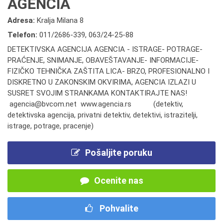
AGENCIA
Adresa:
Kralja Milana 8
Telefon:
011/2686-339
,
063/24-25-88
DETEKTIVSKA AGENCIJA AGENCIA - ISTRAGE- POTRAGE-
PRAĆENJE, SNIMANJE, OBAVEŠTAVANJE- INFORMACIJE-
FIZIČKO TEHNIČKA ZAŠTITA LICA- BRZO, PROFESIONALNO I
DISKRETNO U ZAKONSKIM OKVIRIMA, AGENCIA IZLAZI U
SUSRET SVOJIM STRANKAMA KONTAKTIRAJTE NAS!
agencia@bvcom.net www.agencia.rs (detektiv,
detektivska agencija, privatni detektiv, detektivi, istrazitelji,
istrage, potrage, pracenje)
Pošaljite poruku
Ocenite nas
Pohvalite