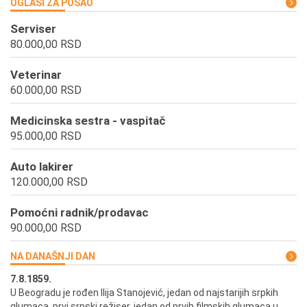
OGLASI ZA POSAO
Serviser
80.000,00 RSD
Veterinar
60.000,00 RSD
Medicinska sestra - vaspitač
95.000,00 RSD
Auto lakirer
120.000,00 RSD
Pomoćni radnik/prodavac
90.000,00 RSD
NA DANAŠNJI DAN
7.8.1859.
7.
U Beogradu je rođen Ilija Stanojević, jedan od najstarijih srpkih
U 
glumaca, prvi srpski režiser, jedan od prvih filmskih glumaca u
re