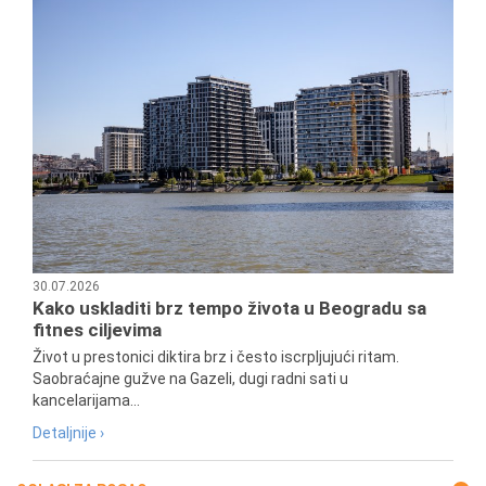
30.07.2026
Kako uskladiti brz tempo života u Beogradu sa
fitnes ciljevima
Život u prestonici diktira brz i često iscrpljujući ritam.
Saobraćajne gužve na Gazeli, dugi radni sati u
kancelarijama...
Detaljnije ›