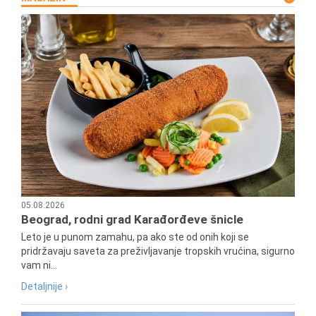
05.08.2026
Beograd, rodni grad Karađorđeve šnicle
Leto je u punom zamahu, pa ako ste od onih koji se
pridržavaju saveta za preživljavanje tropskih vrućina, sigurno
vam ni...
Detaljnije ›