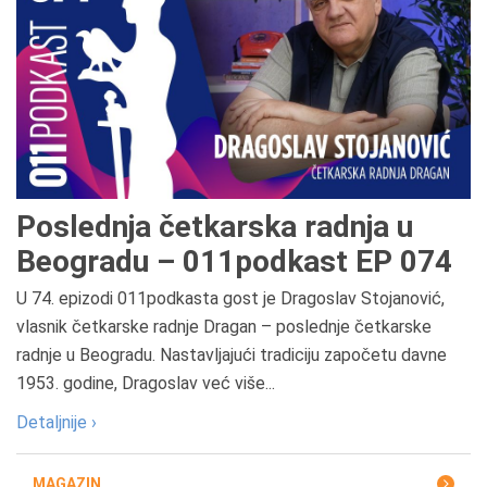
Poslednja četkarska radnja u
Beogradu – 011podkast EP 074
U 74. epizodi 011podkasta gost je Dragoslav Stojanović,
vlasnik četkarske radnje Dragan – poslednje četkarske
radnje u Beogradu. Nastavljajući tradiciju započetu davne
1953. godine, Dragoslav već više...
Detaljnije ›
MAGAZIN