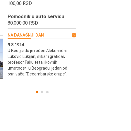
100,00 RSD
,
Pomoćnik u auto servisu
80.000,00 RSD
NA DANAŠNJI DAN
9.8.1924.
9.8.2013.
u i
U Beogradu je rođen Aleksandar
Preminuo je Vladimir Šams,
ni i
Luković Lukijan, slikar i grafičar,
mašinski inženjer, pilot, kape
o
profesor Fakulteta likovnih
JAT-a, počasni predsednik Ae
a
umetnosti u Beogradu, jedan od
kluba "Naša krila".
osnivača "Decembarske grupe".
..