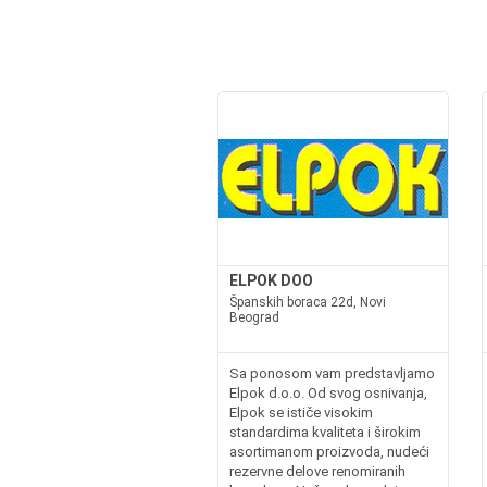
ELPOK DOO
Španskih boraca 22d, Novi
Beograd
Sa ponosom vam predstavljamo
Elpok d.o.o. Od svog osnivanja,
Elpok se ističe visokim
standardima kvaliteta i širokim
asortimanom proizvoda, nudeći
rezervne delove renomiranih