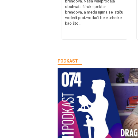
brendova. Naša veleprodaja
obuhvata širok spektar
brendova, a među njima se ističu
vodeći proizvođači bele tehnike
kao što...
PODKAST