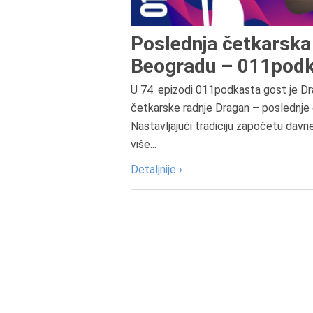
Poslednja četkarska 
Beogradu – 011podk
U 74. epizodi 011podkasta gost je Dr
četkarske radnje Dragan – poslednje 
Nastavljajući tradiciju započetu davn
više...
Detaljnije ›