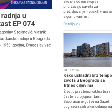
ako ste od onih koji se
pridržavaju saveta za
preživljavanje tropskih vrućina
radnja u
sigurno vam ni...
ast EP 074
Detaljnije ›
agoslav Stojanović, vlasnik
9.8.1807.
četkarske radnje u Beogradu.
Dositej Obradović je došao u Srbij
e 1953. godine, Dragoslav već
u Beograd, gde je nastavio književ
prosvetni rad, čime je simboličn
najavljen povratak glavnih tokov
srpske kulture južno od Save i
Dunava.
30.07.2026
Kako uskladiti brz tempo
života u Beogradu sa
fitnes ciljevima
Život u prestonici diktira brz i
često iscrpljujući ritam.
Saobraćajne gužve na Gazeli,
dugi radni sati u kancelarijama.