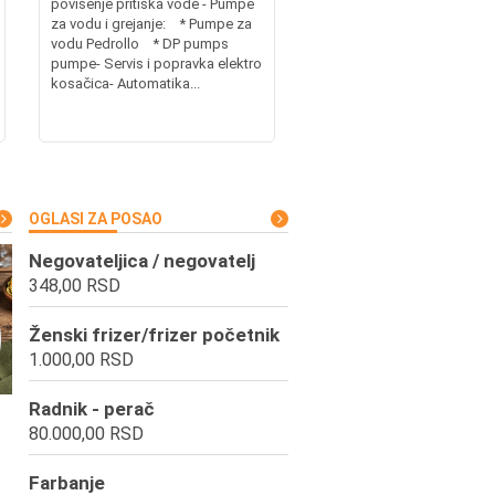
povišenje pritiska vode - Pumpe
za vodu i grejanje: * Pumpe za
vodu Pedrollo * DP pumps
pumpe- Servis i popravka elektro
kosačica- Automatika...
OGLASI ZA POSAO
Negovateljica / negovatelj
348,00 RSD
Ženski frizer/frizer početnik
1.000,00 RSD
Radnik - perač
80.000,00 RSD
Farbanje