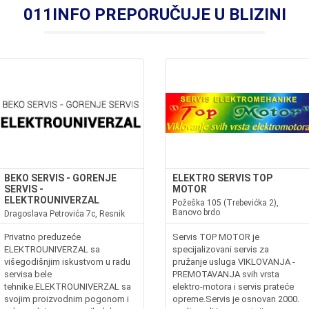
011INFO PREPORUČUJE U BLIZINI
BEKO SERVIS - GORENJE
ELEKTRO SERVIS TOP
SERVIS -
MOTOR
ELEKTROUNIVERZAL
Požeška 105 (Trebevićka 2),
Banovo brdo
Dragoslava Petrovića 7c, Resnik
Privatno preduzeće
Servis TOP MOTOR je
ELEKTROUNIVERZAL sa
specijalizovani servis za
višegodišnjim iskustvom u radu
pružanje usluga VIKLOVANJA -
servisa bele
PREMOTAVANJA svih vrsta
tehnike.ELEKTROUNIVERZAL sa
elektro-motora i servis prateće
svojim proizvodnim pogonom i
opreme.Servis je osnovan 2000.