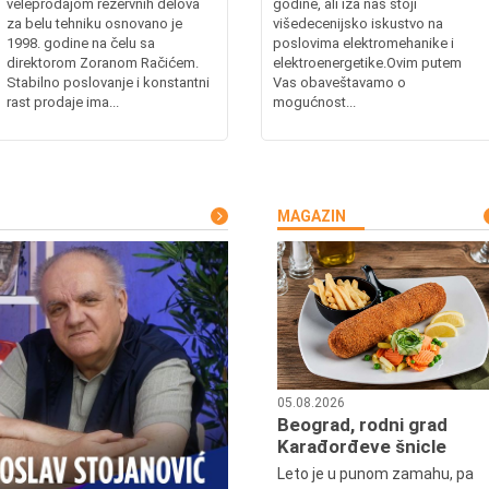
veleprodajom rezervnih delova
godine, ali iza nas stoji
za belu tehniku osnovano je
višedecenijsko iskustvo na
1998. godine na čelu sa
poslovima elektromehanike i
direktorom Zoranom Račićem.
elektroenergetike.Ovim putem
Stabilno poslovanje i konstantni
Vas obaveštavamo o
rast prodaje ima...
mogućnost...
MAGAZIN
05.08.2026
Beograd, rodni grad
Karađorđeve šnicle
Leto je u punom zamahu, pa