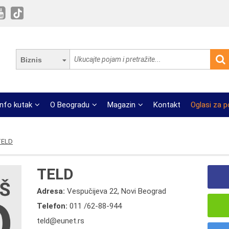
Biznis
Info kutak
O Beogradu
Magazin
Kontakt
Oglasi za 
TELD
TELD
Adresa:
Vespučijeva 22, Novi Beograd
Telefon:
011 /62-88-944
teld@eunet.rs