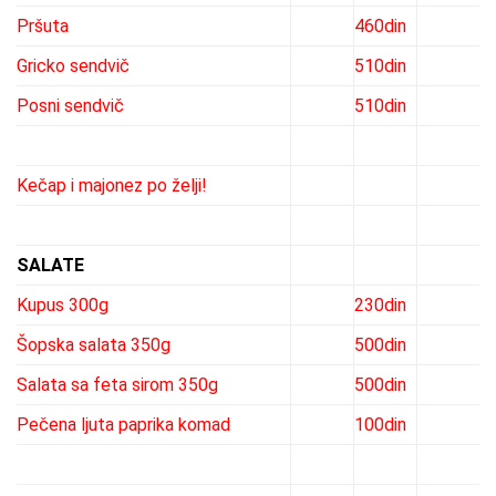
Pršuta
460din
Gricko sendvič
510din
Posni sendvič
510din
Kečap i majonez po želji!
SALATE
Kupus 300g
230din
Šopska salata 350g
500din
Salata sa feta sirom 350g
500din
Pečena ljuta paprika komad
100din