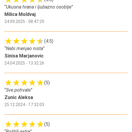
“
Ukusna hrana i ljubazno osoblje
”
Milica Moldvaj
24.09.2025 - 08:47:29
(4.5)
“
Nebi menjao nista
”
Sinisa Marjanovic
24.04.2025 - 13:32:26
(5)
“
Sve pohvale
”
Zunic Aleksa
25.12.2024 - 17:32:03
(5)
“
Roštilj extra
”