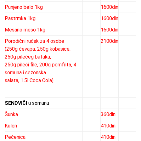
Punjeno belo 1kg
1600din
Pastrmka 1kg
1600din
Mešano meso 1kg
1600din
Porodični ručak za 4 osobe
2100din
(250g ćevapa, 250g kobasice,
250g pilećeg bataka,
250g pileći file, 200g pomfrita, 4
somuna i sezonska
salata, 1.5l Coca Cola)
SENDVIČI
u somunu
Šunka
360din
Kulen
410din
Pečenica
410din