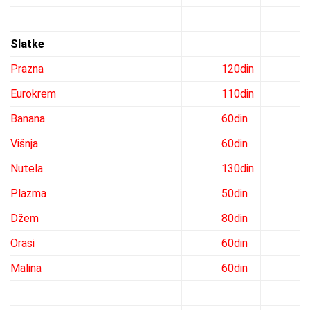
Slatke
Prazna
120din
Eurokrem
110din
Banana
60din
Višnja
60din
Nutela
130din
Plazma
50din
Džem
80din
Orasi
60din
Malina
60din