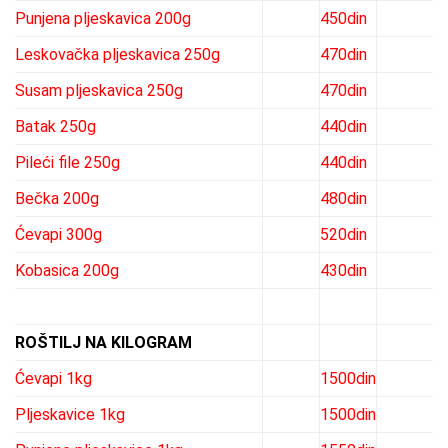
Punjena pljeskavica 200g
450din
Leskovačka pljeskavica 250g
470din
Susam pljeskavica 250g
470din
Batak 250g
440din
Pileći file 250g
440din
Bečka 200g
480din
Ćevapi 300g
520din
Kobasica 200g
430din
ROŠTILJ NA KILOGRAM
Ćevapi 1kg
1500din
Pljeskavice 1kg
1500din