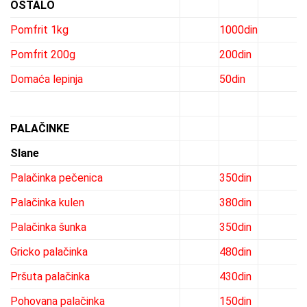
OSTALO
Pomfrit 1kg
1000din
Pomfrit 200g
200din
Domaća lepinja
50din
PALAČINKE
Slane
Palačinka pečenica
350din
Palačinka kulen
380din
Palačinka šunka
350din
Gricko palačinka
480din
Pršuta palačinka
430din
Pohovana palačinka
150din