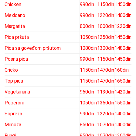
Chicken
990din
1150din
1450din
Mexicano
990din
1220din
1400din
Margarita
800din
1000din
1220din
Pica pršuta
1050din
1250din
1450din
Pica sa goveđom pršutom
1080din
1300din
1480din
Posna pica
990din
1150din
1450din
Gricko
1150din
1470din
160din
Top pica
1150din
1470din
1650din
Vegetariana
960din
1130din
1420din
Peperoni
1050din
1350din
1550din
Sopreza
990din
1220din
1400din
Mimoza
850din
1070din
1400din
Fungi
850din
1070din
1300din