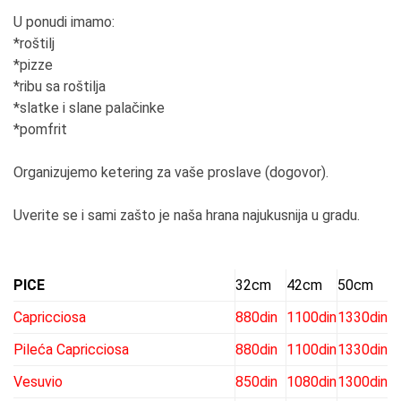
U ponudi imamo:
*roštilj
*pizze
*ribu sa roštilja
*slatke i slane palačinke
*pomfrit
Organizujemo ketering za vaše proslave (dogovor).
Uverite se i sami zašto je naša hrana najukusnija u gradu.
PICE
32cm
42cm
50cm
Capricciosa
880din
1100din
1330din
Pileća Capricciosa
880din
1100din
1330din
Vesuvio
850din
1080din
1300din