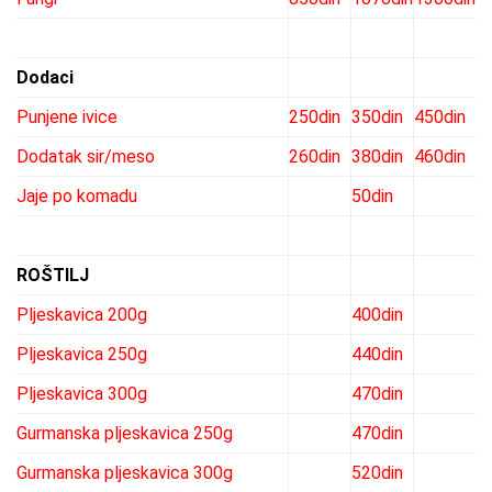
Dodaci
Punjene ivice
250din
350din
450din
Dodatak sir/meso
260din
380din
460din
Jaje po komadu
50din
ROŠTILJ
Pljeskavica 200g
400din
Pljeskavica 250g
440din
Pljeskavica 300g
470din
Gurmanska pljeskavica 250g
470din
Gurmanska pljeskavica 300g
520din