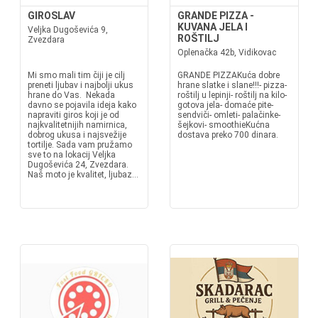
GIROSLAV
GRANDE PIZZA -
KUVANA JELA I
Veljka Dugoševića 9,
ROŠTILJ
Zvezdara
Oplenačka 42b, Vidikovac
Mi smo mali tim čiji je cilj
GRANDE PIZZAKuća dobre
preneti ljubav i najbolji ukus
hrane slatke i slane!!!- pizza-
hrane do Vas. Nekada
roštilj u lepinji- roštilj na kilo-
davno se pojavila ideja kako
gotova jela- domaće pite-
napraviti giros koji je od
sendviči- omleti- palačinke-
najkvalitetnijih namirnica,
šejkovi- smoothieKućna
dobrog ukusa i najsvežije
dostava preko 700 dinara.
tortilje. Sada vam pružamo
sve to na lokacij Veljka
Dugoševića 24, Zvezdara.
Naš moto je kvalitet, ljubaz...