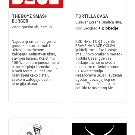
THE BOYZ SMASH
TORTILLA CASA
BURGER
Bulevar Zorana Đinđića 48a,
Zadrugarska 3h, Zemun
Novi Beograd
+ 2 lokacije
Najsočniji smash burgeri u
KOD NAS, TORTILJE SE
gradu – poruči odmah i
PRAVE NA VAŠE OČI Svi
uživaj u savršenom
ljubitelji meksičke kuhinje
zalogaju! Jedinstven ukus,
imaju novo omiljeno mesto -
savršen balans. Koristimo
Tortilla Casa, gde vas
100 % premium juneće meso,
očekuje savršeno sveža i
brioche lepinju i američki sir,
neodoljiva meksička hrana
a naši recepti su pažljivo
uz 4 vrste tortilja.
osmišljeni kako biste u
Nezaboravni ukusi, izuzetan
svakom zalogaju osetili
ugođaj i doživljaj koji se
sinergiju ukusa.
pamti. Tradicionalno jelo
poteklo iz severnog Mek...