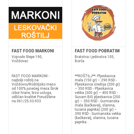
FAST FOOD MARKONI
FAST FOOD POBRATIM
Vojvode Stepe 190,
Bratstva i jedinstva 105,
Voždovac
Borča
FAST FOOD MARKONI -
**ROŠTILJ**- Pljeskavica
najbolji roštilj na
mala (150 gr) – 290 RSD -
Voždovcu!Roštiljsko meso
Pljeskavica srednja (200 gr)
od 100% junećeg mesa.Širok
– 350 RSD - Pljeskavica
izbor hrane, brza usluga,
velika (300 gr) – 450 RSD -
odličan kvalitet.Porudžbine
Susam BIG pljeskavica (250
na 061/25-33-933
gr) – 350 RSD - Gurmanska
mala (kačkavalj, slanina,
tucana paprika) (200 gr) –
390 RSD - Gurmanska velika
(kačkavalj, slanina, tucana
paprika...