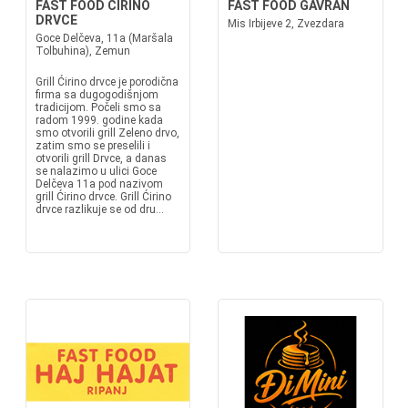
FAST FOOD ĆIRINO
FAST FOOD GAVRAN
DRVCE
Mis Irbijeve 2, Zvezdara
Goce Delčeva, 11a (Maršala
Tolbuhina), Zemun
Grill Ćirino drvce je porodična
firma sa dugogodišnjom
tradicijom. Počeli smo sa
radom 1999. godine kada
smo otvorili grill Zeleno drvo,
zatim smo se preselili i
otvorili grill Drvce, a danas
se nalazimo u ulici Goce
Delčeva 11a pod nazivom
grill Ćirino drvce. Grill Ćirino
drvce razlikuje se od dru...