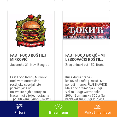
FAST FOOD ROŠTILJ
FAST FOOD ĐOKIĆ - MI
MIRKOVIĆ
LESKOVAČKI ROŠTILJ
Japanska 31, Novi Beograd
Zrenjaninski put 152, Borča
Fast Food Roštilj Mirković
Kuća dobre hrane -
nudi vam autentične
leskovački roštilj Đokić - MiU
roštiljske specijalitete
ponudi imamo: PLJESKAVICE
pripremljene od
Mala 150gr Srednja 200gr
najkvalitetnijih sastojaka.
Velika 300gr Gurmanska
Naša misija je jednostavna
200gr Gurmanska 300gr Sa
– pružiti vam ukusnu, svežu
kačkavaljem 250gr Punjena
hranu u prijatnom ambijentu,
300gr Leskovačka 250gr
uz ljubaznu uslugu. Naša
Ćevapi 5 kom 150gr Ćevapi
ponuda: - Ćevapi – Sočni i
10 kom 300gr...
Filteri
Blizu mene
Prikaži na mapi
savršeno začinjeni, servirani