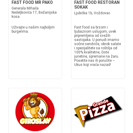
FAST FOOD MR PAKO
FAST FOOD RESTORAN
SOKAK
Generala Mihaila
Nedeljkovića 17, Bežanijska
Ljubićka 1b, Voždovac
kosa
Uživajte u našim najboljim
Fast food sa brzom i
burgerima.
ljubaznom uslugom, uvek
pripremljena od svežih
sastojaka. U ponudi imamo
sočne sendviče, obrok salate
i specijalitete sa roštilja od
100% kvalitetne, čiste
junetine, spremane na žaru.
Posetite nas ili poručite –
Ukus koji vraća nazad!