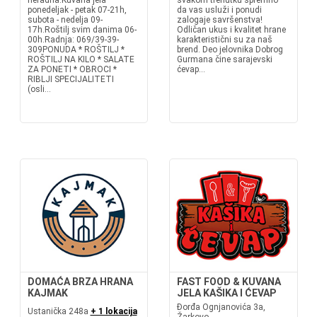
neradna.Kuvana jela
svakom trenutku spremno
ponedeljak - petak 07-21h,
da vas usluži i ponudi
subota - nedelja 09-
zalogaje savršenstva!
17h.Roštilj svim danima 06-
Odličan ukus i kvalitet hrane
00h.Radnja: 069/39-39-
karakteristični su za naš
309PONUDA * ROŠTILJ *
brend. Deo jelovnika Dobrog
ROŠTILJ NA KILO * SALATE
Gurmana čine sarajevski
ZA PONETI * OBROCI *
ćevap...
RIBLJI SPECIJALITETI
(osli...
DOMAĆA BRZA HRANA
FAST FOOD & KUVANA
KAJMAK
JELA KAŠIKA I ĆEVAP
Đorđa Ognjanovića 3a,
Ustanička 248a
+ 1 lokacija