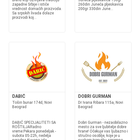
brend koji oživljava tradiciju
Juneća pljeskavica 150gr
zapadne Srbije i ističe
260din Juneća pljeskavica
vrednost domaćih proizvoda.
200gr 330din June...
Sa srpskih livada dolaze
proizvodi koj...
DABIĆ
DOBRI GURMAN
Tošin bunar 174d, Novi
Dr Ivana Ribara 115a, Novi
Beograd
Beograd
DABIĆ SPECIJALITETI SA
Dobri Gurman - nezaobilazno
ROŠTILJARadno
mesto za sve ljubitelje dobre
vreme:Pekara ponedeljak -
hrane! Očekuje vas ljubazno i
subota 05-22h, nedelja
stručno osoblje, koje je u