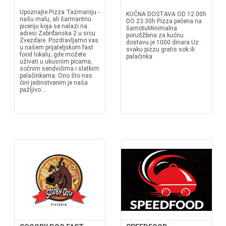
Upoznajte Pizza Tazmaniju -
KUĆNA DOSTAVA OD 12:00h
našu malu, ali šarmantnu
DO 23:30h Pizza pečena na
piceriju koja se nalazi na
šamotuMinimalna
adresi Zabrđanska 2 u srcu
porudžbina za kućnu
Zvezdare. Pozdravljamo vas
dostavu je 1000 dinara Uz
u našem prijateljskom fast
svaku pizzu gratis sok ili
food lokalu, gde možete
palačinka
uživati u ukusnim picama,
sočnim sendvičima i slatkim
palačinkama. Ono što nas
čini jedinstvenim je naša
pažljivo...