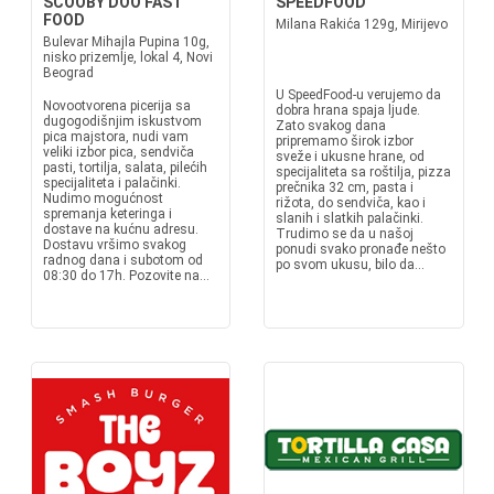
SCOOBY DOO FAST
SPEEDFOOD
FOOD
Milana Rakića 129g, Mirijevo
Bulevar Mihajla Pupina 10g,
nisko prizemlje, lokal 4, Novi
Beograd
U SpeedFood-u verujemo da
Novootvorena picerija sa
dobra hrana spaja ljude.
dugogodišnjim iskustvom
Zato svakog dana
pica majstora, nudi vam
pripremamo širok izbor
veliki izbor pica, sendviča
sveže i ukusne hrane, od
pasti, tortilja, salata, pilećih
specijaliteta sa roštilja, pizza
specijaliteta i palačinki.
prečnika 32 cm, pasta i
Nudimo mogućnost
rižota, do sendviča, kao i
spremanja keteringa i
slanih i slatkih palačinki.
dostave na kućnu adresu.
Trudimo se da u našoj
Dostavu vršimo svakog
ponudi svako pronađe nešto
radnog dana i subotom od
po svom ukusu, bilo da...
08:30 do 17h. Pozovite na...