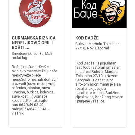
GURMANSKA RIZNICA
KOD BADŽE
NEDELJKOVIĆ GRIL I
Bulevar Maršala Tolbuhina
ROŠTILJ
27/10, Novi Beograd
Smederevski put 8L, Mali
mokri lug
"Kod Badže" je popularan
Roštilj na ćumurSveže
fast food restoran smešten
svinjsko mesoSveže juneće
na adresi Bulevar Maršala
mesoSveže pileće
Tolbuhina 27/10 u Novom
mesoSuhomesnati domaći
Beogradu. Poznat je po
prozvodi (suvo meso, vrat,
širokom asortimanu jela sa
pečenica, slanina, suva
roštilja, uključujući
junetina, butkice, kolenice,
specijalitete poput Badžine
suve kosti,...)Domaće
pljeskavice, Badžinog ćevapa
kobasiceKontaktirajte
i punjene vešalice.
nas:064/649-03-40 -
radnja064/649-03-41 -
vlasnik