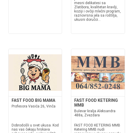
mesni delikatesi sa
Zlatibora, kvalitetan kravlji,
koziji i ovčiji mlečni program,
raznovrsna jela sa roštilja,
ukusni doručci...
FAST FOOD BIG MAMA
FAST FOOD KETERING
MMB
Profesora Vasića 26, Vinča
Bulevar kralja Aleksandra
488a, Zvezdara
Dobrodošli u svet ukusa. Kod
FAST FOOD KETERING MMB
nas vas čekaju hrskava
Ketering MMB nudi