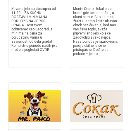
Kuvana jela su dostupna od
Monte Cristo - lokal brze
11-20h. ZA KUĆNU
hrane gde se mirisi šire, a
DOSTAVU MINIMALNA
ukusi pamte! Bilo da ste u
PORUDŽBINA JE 700
žurbi ili samo želite ukusan
DINARA. Dostavom
obrok bez čekanja, kod nas
pokrivamo ceo Beograd, a
vas čeka toplo, sveže
minimalna cena za
pripremljeno jelo koje će
porudžbinu varira u
zadovoljiti svako nepce.
zavisnosti od dela grada!
Naša ponuda je raznovrsna,
Kompletnu ponudu naših jela
porcije obilne, a cene
možete pogledati OVDE
pristupačne. Dođite da
probate – jedno...