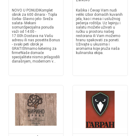
Žarkovo
NOVO U PONUDIKomplet
Kašika i Ćevap Vam nudi
obrok za 600 dinara:- Topla
veliki izbor domaćih kuvanih
čorba- Glavno jelo- Sveža
jela, kao i mesa i uslužnog
salata- Mekani
pečenja roštilja. Uz lepinju i
somunSpecijalna ponuda
salatu možete uživati u
važi od 14:00 -
ručku u prostoru našeg
17:00h.Dostava na Vašu
restorana ili Vam možemo
adresu ili nas posetite.Bonus
hranu spakovati za poneti.
- svaki peti obrok je
Uživajte u ukusima i
GRATIS!Imamo ketering za
aromama koje pruža naša
firme!Naše domaće
kulinarska ekipa.
specijalitete nismo prilagodili
današnjem, modernom v...