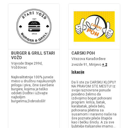
BURGER & GRILL STARI
CARSKI POH
VOŽD
Vitezova Karađorđeve
Vojvode Stepe 299d,
zvezde 91, Mirijevo
+ 2
Voždovac
lokacije
Najkvalitetnije 100% juneće
meso u društvu najukusnijih
Da li ste za CARSKU KLOPU?
priloga i piva, čine savršene
NA PRAVOM STE MESTU! Iz
burgere, kojima je teško
svoje raznovrsne ponude
odoleti.Dođite i uživajte
posebno želimo da
najboljim
izdvojimo bogat pohovani
burgerima,Dobrodošli!
program: krilca, batak,
karabatak, pileće belo,
pohovana piletina sa
susamom i naravno naše na
šire poznate pileće štapiće
kao i bečku šniclu. A za sve
ljubitelje italijanske imamo...