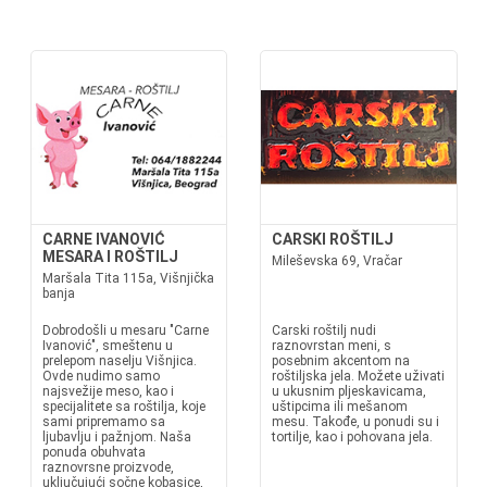
CARNE IVANOVIĆ
CARSKI ROŠTILJ
MESARA I ROŠTILJ
Mileševska 69, Vračar
Maršala Tita 115a, Višnjička
banja
Dobrodošli u mesaru "Carne
Carski roštilj nudi
Ivanović", smeštenu u
raznovrstan meni, s
prelepom naselju Višnjica.
posebnim akcentom na
Ovde nudimo samo
roštiljska jela. Možete uživati
najsvežije meso, kao i
u ukusnim pljeskavicama,
specijalitete sa roštilja, koje
uštipcima ili mešanom
sami pripremamo sa
mesu. Takođe, u ponudi su i
ljubavlju i pažnjom. Naša
tortilje, kao i pohovana jela.
ponuda obuhvata
raznovrsne proizvode,
uključujući sočne kobasice,