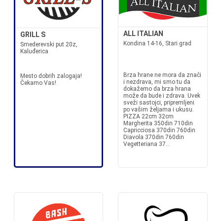
ALL ITALIAN
GRILL S
Kondina 14-16, Stari grad
Smederevski put 20z,
Kaluđerica
Brza hrane ne mora da znači
Mesto dobrih zalogaja!
i nezdrava, mi smo tu da
Čekamo Vas!
dokažemo da brza hrana
može da bude i zdrava. Uvek
sveži sastojci, pripremljeni
po vašim željama i ukusu.
PIZZA 22cm 32cm
Margherita 350din 710din
Capricciosa 370din 760din
Diavola 370din 760din
Vegetteriana 37...