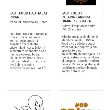
FAST FOOD HAJ HAJAT
FAST FOOD I
RIPANJ
PALAČINKARNICA
ĐIMINI ZVEZDARA
Ivana Milutinovića 40, Borča
Bulevar kralja Aleksandra
153, Zvezdara
Fast food Haj Hajat Ripanj iz
Bilo da ste ljubitelj slatkih ili
Borče nudi jedinstvenu
slanih palačinki, u ĐiMini
kombinaciju srpskih i
Food-u vas očekuje bogat
arapskih specijaliteta,
izbor pažljivo pripremljenih
pripremljenih sa pažnjom i
specijaliteta od
kvalitetnim sastojcima.Kod
najkvalitetnijih sastojaka. Na
nas vas očekuju bogati
meniju ćete pronaći omiljene
ukusi, sveža hrana i brza
ukuse poput Nutelle, Kindera,
usluga – idealno mesto za
Ferrera, Rafaella i pistaća, ali
sve ljubitelje dobre i
i odlične slane kombinacije
raznovrsne kuhinje. PALAČI...
sa pršutom, kulen...