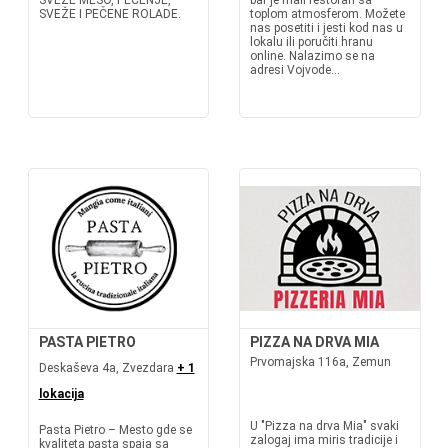
SVEŽE MESO, PEČENJE,
bar je mali restoran sa
SVEŽE I PEČENE ROLADE.
toplom atmosferom. Možete
nas posetiti i jesti kod nas u
lokalu ili poručiti hranu
online. Nalazimo se na
adresi Vojvode...
PASTA PIETRO
PIZZA NA DRVA MIA
Prvomajska 116a, Zemun
Deskaševa 4a, Zvezdara
+ 1
lokacija
U "Pizza na drva Mia" svaki
Pasta Pietro – Mesto gde se
zalogaj ima miris tradicije i
kvaliteta pasta spaja sa