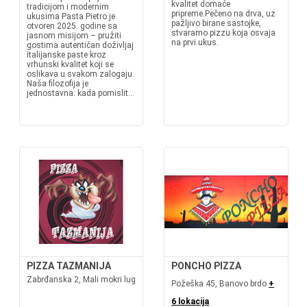
kvalitet domaće
tradicijom i modernim
pripreme.Pečeno na drva, uz
ukusima Pasta Pietro je
pažljivo birane sastojke,
otvoren 2025. godine sa
stvaramo pizzu koja osvaja
jasnom misijom – pružiti
na prvi ukus.
gostima autentičan doživljaj
italijanske paste kroz
vrhunski kvalitet koji se
oslikava u svakom zalogaju.
Naša filozofija je
jednostavna: kada pomislit...
PIZZA TAZMANIJA
PONCHO PIZZA
Zabrđanska 2, Mali mokri lug
Požeška 45, Banovo brdo
+
6 lokacija