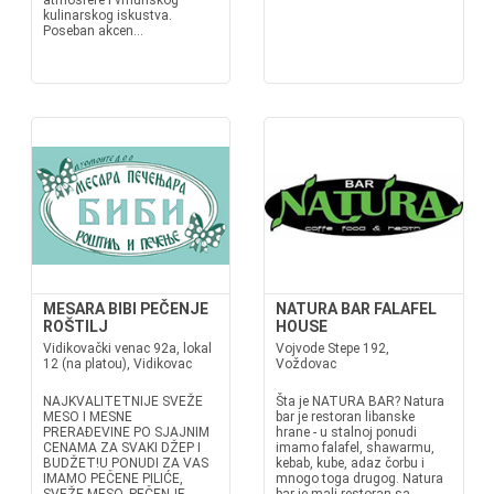
atmosfere i vrhunskog
kulinarskog iskustva.
Poseban akcen...
MESARA BIBI PEČENJE
NATURA BAR FALAFEL
ROŠTILJ
HOUSE
Vidikovački venac 92a, lokal
Vojvode Stepe 192,
12 (na platou), Vidikovac
Voždovac
NAJKVALITETNIJE SVEŽE
Šta je NATURA BAR? Natura
MESO I MESNE
bar je restoran libanske
PRERAĐEVINE PO SJAJNIM
hrane - u stalnoj ponudi
CENAMA ZA SVAKI DŽEP I
imamo falafel, shawarmu,
BUDŽET!U PONUDI ZA VAS
kebab, kube, adaz čorbu i
IMAMO PEČENE PILIĆE,
mnogo toga drugog. Natura