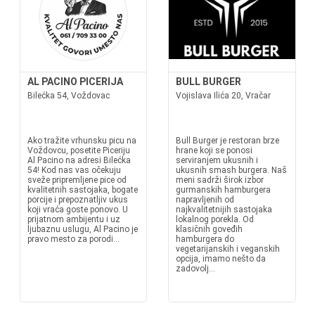
AL PACINO PICERIJA
BULL BURGER
Bilećka 54, Voždovac
Vojislava Ilića 20, Vračar
Ako tražite vrhunsku picu na
Bull Burger je restoran brze
Voždovcu, posetite Piceriju
hrane koji se ponosi
Al Pacino na adresi Bilećka
serviranjem ukusnih i
54! Kod nas vas očekuju
ukusnih smash burgera. Naš
sveže pripremljene pice od
meni sadrži širok izbor
kvalitetnih sastojaka, bogate
gurmanskih hamburgera
porcije i prepoznatljiv ukus
napravljenih od
koji vraća goste ponovo. U
najkvalitetnijih sastojaka
prijatnom ambijentu i uz
lokalnog porekla. Od
ljubaznu uslugu, Al Pacino je
klasičnih goveđih
pravo mesto za porodi...
hamburgera do
vegetarijanskih i veganskih
opcija, imamo nešto da
zadovolj...