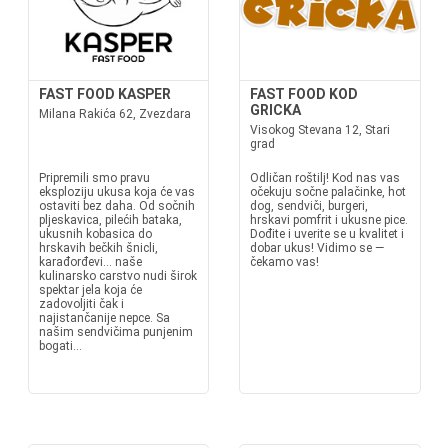
FAST FOOD KASPER
FAST FOOD KOD
GRICKA
Milana Rakića 62, Zvezdara
Visokog Stevana 12, Stari
grad
Pripremili smo pravu
Odličan roštilj! Kod nas vas
eksploziju ukusa koja će vas
očekuju sočne palačinke, hot
ostaviti bez daha. Od sočnih
dog, sendviči, burgeri,
pljeskavica, pilećih bataka,
hrskavi pomfrit i ukusne pice.
ukusnih kobasica do
Dođite i uverite se u kvalitet i
hrskavih bečkih šnicli,
dobar ukus! Vidimo se —
karađorđevi... naše
čekamo vas!
kulinarsko carstvo nudi širok
spektar jela koja će
zadovoljiti čak i
najistančanije nepce. Sa
našim sendvičima punjenim
bogati...