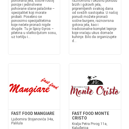
pohovana jela, sočne roštilj
raznovrsnu i ukusnu ponudu
porcije i jedinstvene
brzih i gotovih jela,
pohovane slane palačinke –
pripremljenih svakog dana
specijalitet koji morate
od svežih sastojaka. U našoj
probati. Posebno se
ponudi možete pronaći
ponosimo specijalitetima
sočne burgere, raznovrsna
koje nećete pronaći nigde
gotova jela, kao i
drugde. Tu je Spicy Gyros –
tradicionalne komplet lepinje
piletina u slatko-ljutom sosu,
koje vraćaju ukus domaće
uz tortilju i...
kuhinje. Bilo da organizujete
d...
FAST FOOD MANGIARE
FAST FOOD MONTE
CRISTO
Ljubomira Stojanovića 34a,
Palilula
Kralja Petra Prvog 11a,
Kaluđerica