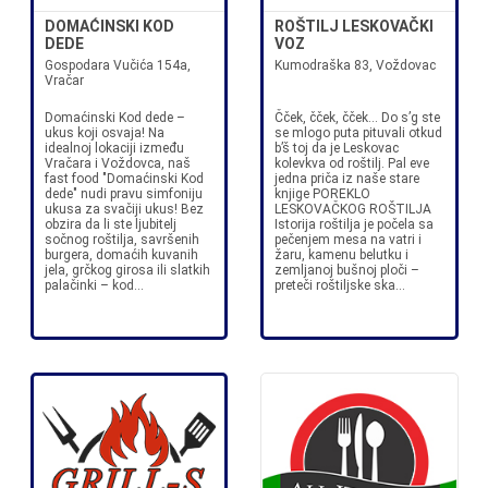
DOMAĆINSKI KOD
ROŠTILJ LESKOVAČKI
DEDE
VOZ
Gospodara Vučića 154a,
Kumodraška 83, Voždovac
Vračar
Domaćinski Kod dede –
Čček, čček, čček… Do s’g ste
ukus koji osvaja! Na
se mlogo puta pituvali otkud
idealnoj lokaciji između
b’š toj da je Leskovac
Vračara i Voždovca, naš
kolevkva od roštilj. Pal eve
fast food "Domaćinski Kod
jedna priča iz naše stare
dede" nudi pravu simfoniju
knjige POREKLO
ukusa za svačiji ukus! Bez
LESKOVAČKOG ROŠTILJA
obzira da li ste ljubitelj
Istorija roštilja je počela sa
sočnog roštilja, savršenih
pečenjem mesa na vatri i
burgera, domaćih kuvanih
žaru, kamenu belutku i
jela, grčkog girosa ili slatkih
zemljanoj bušnoj ploči –
palačinki – kod...
preteči roštiljske ska...