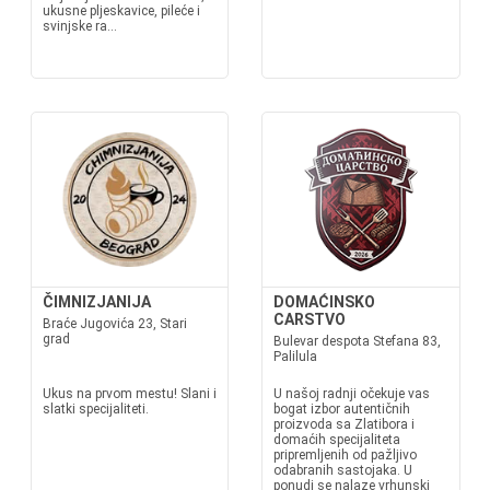
ukusne pljeskavice, pileće i
svinjske ra...
ČIMNIZJANIJA
DOMAĆINSKO
CARSTVO
Braće Jugovića 23, Stari
grad
Bulevar despota Stefana 83,
Palilula
Ukus na prvom mestu! Slani i
U našoj radnji očekuje vas
slatki specijaliteti.
bogat izbor autentičnih
proizvoda sa Zlatibora i
domaćih specijaliteta
pripremljenih od pažljivo
odabranih sastojaka. U
ponudi se nalaze vrhunski