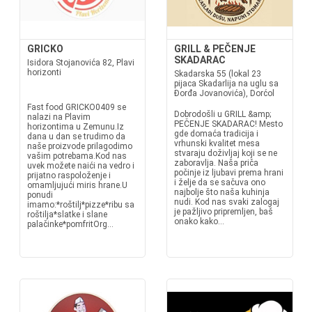
GRICKO
GRILL & PEČENJE
SKADARAC
Isidora Stojanovića 82, Plavi
horizonti
Skadarska 55 (lokal 23
pijaca Skadarlija na uglu sa
Đorđa Jovanovića), Dorćol
Fast food GRICKO0409 se
Dobrodošli u GRILL &amp;
nalazi na Plavim
PEČENJE SKADARAC! Mesto
horizontima u Zemunu.Iz
gde domaća tradicija i
dana u dan se trudimo da
vrhunski kvalitet mesa
naše proizvode prilagodimo
stvaraju doživljaj koji se ne
vašim potrebama.Kod nas
zaboravlja. Naša priča
uvek možete naići na vedro i
počinje iz ljubavi prema hrani
prijatno raspoloženje i
i želje da se sačuva ono
omamljujući miris hrane.U
najbolje što naša kuhinja
ponudi
nudi. Kod nas svaki zalogaj
imamo:*roštilj*pizze*ribu sa
je pažljivo pripremljen, baš
roštilja*slatke i slane
onako kako...
palačinke*pomfritOrg...