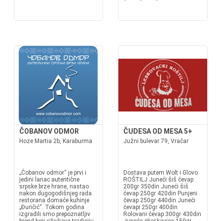
ČOBANOV ODMOR
ČUDESA OD MESA 5+
Hoze Martia 2b, Karaburma
Južni bulevar 79, Vračar
„Čobanov odmor“ je prvi i
Dostava putem Wolt i Glovo.
jedini lanac autentične
ROŠTILJ Juneći šiš ćevap
srpske brze hrane, nastao
200gr 350din Juneći šiš
nakon dugogodišnjeg rada
ćevap 250gr 420din Punjeni
restorana domaće kuhinje
ćevap 250gr 440din Juneći
„Đuričić“. Tokom godina
ćevapi 250gr 400din
izgradili smo prepoznatljiv
Rolovani ćevap 300gr 430din