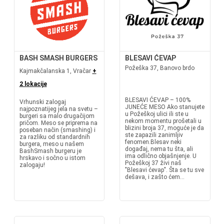
BASH SMASH BURGERS
BLESAVI ĆEVAP
Požeška 37, Banovo brdo
Kajmakčalanska 1, Vračar
+
2 lokacije
BLESAVI ĆEVAP – 100%
Vrhunski zalogaj
JUNEĆE MESO Ako stanujete
najpoznatijeg jela na svetu –
u Požeškoj ulici ili ste u
burgeri sa malo drugačijom
nekom momentu prošetali u
pričom. Meso se priprema na
blizini broja 37, moguće je da
poseban način (smashing) i
ste zapazili zanimljiv
za razliku od standardnih
fenomen.Blesav neki
burgera, meso u našem
događaj, nema tu šta, ali
BashSmash burgeru je
ima odlično objašnjenje. U
hrskavo i sočno u istom
Požeškoj 37 živi naš
zalogaju!
"Blesavi ćevap". Šta se tu sve
dešava, i zašto ćem...