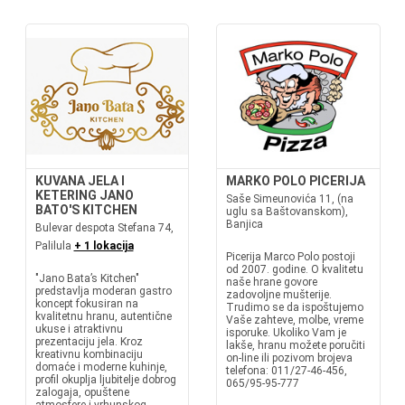
KUVANA JELA I
MARKO POLO PICERIJA
KETERING JANO
Saše Simeunovića 11, (na
BATO'S KITCHEN
uglu sa Baštovanskom),
Banjica
Bulevar despota Stefana 74,
Palilula
+ 1 lokacija
Picerija Marco Polo postoji
od 2007. godine. O kvalitetu
"Jano Bata’s Kitchen"
naše hrane govore
predstavlja moderan gastro
zadovoljne mušterije.
koncept fokusiran na
Trudimo se da ispoštujemo
kvalitetnu hranu, autentične
Vaše zahteve, molbe, vreme
ukuse i atraktivnu
isporuke. Ukoliko Vam je
prezentaciju jela. Kroz
lakše, hranu možete poručiti
kreativnu kombinaciju
on-line ili pozivom brojeva
domaće i moderne kuhinje,
telefona: 011/27-46-456,
profil okuplja ljubitelje dobrog
065/95-95-777
zalogaja, opuštene