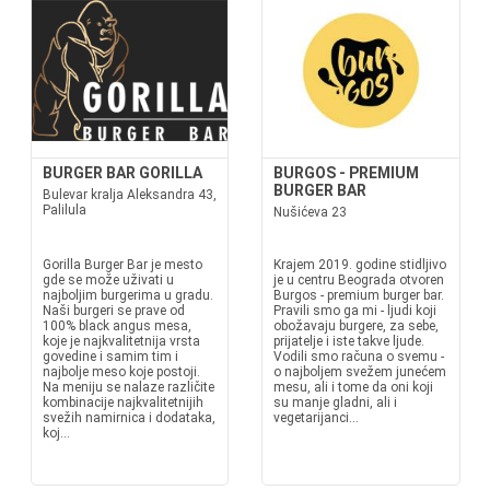
BURGER BAR GORILLA
BURGOS - PREMIUM
BURGER BAR
Bulevar kralja Aleksandra 43,
Palilula
Nušićeva 23
Gorilla Burger Bar je mesto
Krajem 2019. godine stidljivo
gde se može uživati u
je u centru Beograda otvoren
najboljim burgerima u gradu.
Burgos - premium burger bar.
Naši burgeri se prave od
Pravili smo ga mi - ljudi koji
100% black angus mesa,
obožavaju burgere, za sebe,
koje je najkvalitetnija vrsta
prijatelje i iste takve ljude.
govedine i samim tim i
Vodili smo računa o svemu -
najbolje meso koje postoji.
o najboljem svežem junećem
Na meniju se nalaze različite
mesu, ali i tome da oni koji
kombinacije najkvalitetnijih
su manje gladni, ali i
svežih namirnica i dodataka,
vegetarijanci...
koj...