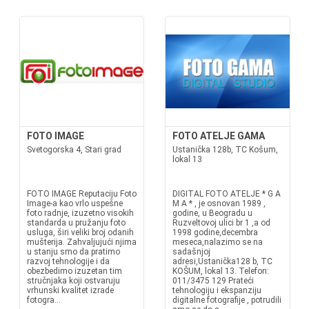
FOTO IMAGE
FOTO ATELJE GAMA
Svetogorska 4, Stari grad
Ustanička 128b, TC Košum,
lokal 13
FOTO IMAGE Reputaciju Foto
DIGITAL FOTO ATELJE * G A
Image-a kao vrlo uspešne
M A * , je osnovan 1989 ,
foto radnje, izuzetno visokih
godine, u Beogradu u
standarda u pružanju foto
Ruzveltovoj ulici br 1 ,a od
usluga, širi veliki broj odanih
1998 godine,decembra
mušterija. Zahvaljujući njima
meseca,nalazimo se na
u stanju smo da pratimo
sadašnjoj
razvoj tehnologije i da
adresi,Ustanička128 b, TC
obezbedimo izuzetan tim
KOŠUM, lokal 13. Telefon:
stručnjaka koji ostvaruju
011/3475 129 Prateći
vrhunski kvalitet izrade
tehnologiju i ekspanziju
fotogra...
digitalne fotografije , potrudili