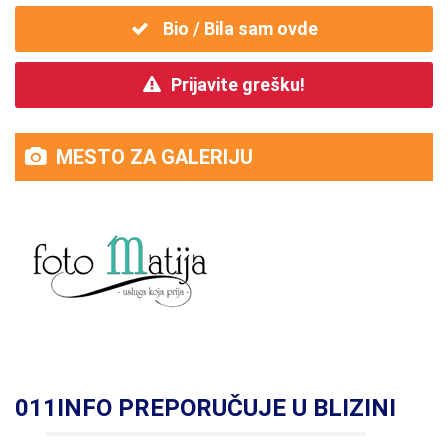
Bio / Bila sam ovde
Prijavite grešku!
MESTO ZA GALERIJU
011INFO PREPORUČUJE U BLIZINI