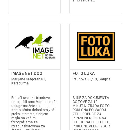
smo se da s...
IMAGE NET DOO
FOTO LUKA
Marijane Gregoran 81,
Paunova 30/13, Banjica
Karaburma
Prateći svetske trendove
SLIKE ZA DOKUMENTA
omogućili smo Vam da naše
GOTOVE ZA 10
usluge možete koristiti,ne
MINUTA.IZRADA FOTO
samo ličnim dolaskom,već
POKLONA PO VAŠOJ
preko interneta,slanjem
ŽELJI.POPUST ZA
mejla sa vašim
PENZIONERE 30% NA
fotografijama za
FOTOGRAFIJE I FOTO
izradu,tekstovima za
POKLONE.VELIKI IZBOR