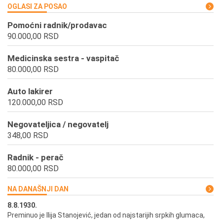
OGLASI ZA POSAO
Pomoćni radnik/prodavac
90.000,00 RSD
Medicinska sestra - vaspitač
80.000,00 RSD
Auto lakirer
120.000,00 RSD
Negovateljica / negovatelj
348,00 RSD
Radnik - perač
80.000,00 RSD
NA DANAŠNJI DAN
8.8.1930.
8.
Preminuo je Ilija Stanojević, jedan od najstarijih srpkih glumaca,
U 