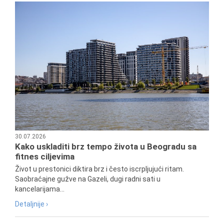
30.07.2026
Kako uskladiti brz tempo života u Beogradu sa
fitnes ciljevima
Život u prestonici diktira brz i često iscrpljujući ritam.
Saobraćajne gužve na Gazeli, dugi radni sati u
kancelarijama...
Detaljnije ›