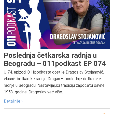
Poslednja četkarska radnja u
Beogradu – 011podkast EP 074
U 74. epizodi 011podkasta gost je Dragoslav Stojanović,
vlasnik četkarske radnje Dragan – poslednje četkarske
radnje u Beogradu. Nastavljajući tradiciju započetu davne
1953. godine, Dragoslav već više...
Detaljnije ›