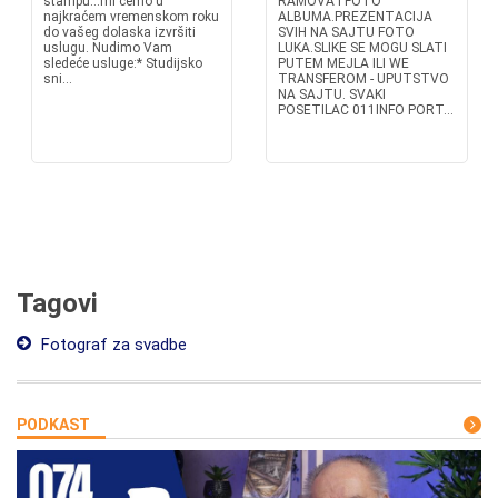
štampu...mi ćemo u
RAMOVA I FOTO
najkraćem vremenskom roku
ALBUMA.PREZENTACIJA
do vašeg dolaska izvršiti
SVIH NA SAJTU FOTO
uslugu. Nudimo Vam
LUKA.SLIKE SE MOGU SLATI
sledeće usluge:* Studijsko
PUTEM MEJLA ILI WE
sni...
TRANSFEROM - UPUTSTVO
NA SAJTU. SVAKI
POSETILAC 011INFO PORT...
Tagovi
Fotograf za svadbe
PODKAST