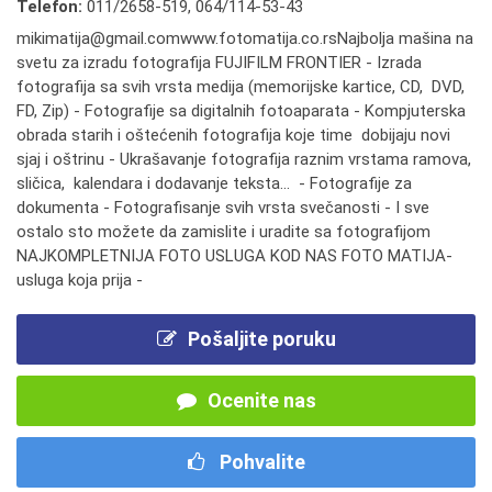
Telefon:
011/2658-519
,
064/114-53-43
mikimatija@gmail.comwww.fotomatija.co.rsNajbolja mašina na
svetu za izradu fotografija FUJIFILM FRONTIER - Izrada
fotografija sa svih vrsta medija (memorijske kartice, CD, DVD,
FD, Zip) - Fotografije sa digitalnih fotoaparata - Kompjuterska
obrada starih i oštećenih fotografija koje time dobijaju novi
sjaj i oštrinu - Ukrašavanje fotografija raznim vrstama ramova,
sličica, kalendara i dodavanje teksta... - Fotografije za
dokumenta - Fotografisanje svih vrsta svečanosti - I sve
ostalo sto možete da zamislite i uradite sa fotografijom
NAJKOMPLETNIJA FOTO USLUGA KOD NAS FOTO MATIJA-
usluga koja prija -
Pošaljite poruku
Ocenite nas
Pohvalite