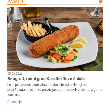
MAGAZIN
05.08.2026
Beograd, rodni grad Karađorđeve šnicle
Leto je u punom zamahu, pa ako ste od onih koji se
pridržavaju saveta za preživljavanje tropskih vrućina, sigurno
vam ni...
Detaljnije ›