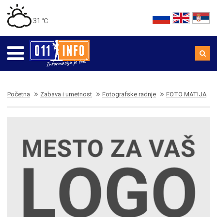
31 ℃
Početna
Zabava i umetnost
Fotografske radnje
FOTO MATIJA