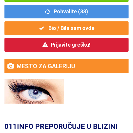
Pohvalite (
33
)
Bio / Bila sam ovde
Prijavite grešku!
MESTO ZA GALERIJU
011INFO PREPORUČUJE U BLIZINI