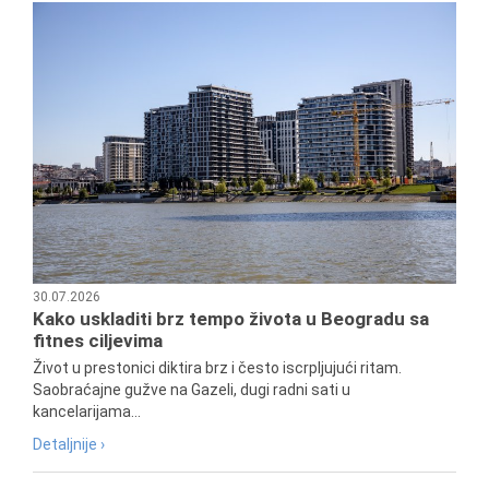
30.07.2026
Kako uskladiti brz tempo života u Beogradu sa
fitnes ciljevima
Život u prestonici diktira brz i često iscrpljujući ritam.
Saobraćajne gužve na Gazeli, dugi radni sati u
kancelarijama...
Detaljnije ›