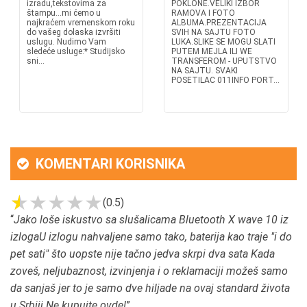
izradu,tekstovima za
POKLONE.VELIKI IZBOR
štampu...mi ćemo u
RAMOVA I FOTO
najkraćem vremenskom roku
ALBUMA.PREZENTACIJA
do vašeg dolaska izvršiti
SVIH NA SAJTU FOTO
uslugu. Nudimo Vam
LUKA.SLIKE SE MOGU SLATI
sledeće usluge:* Studijsko
PUTEM MEJLA ILI WE
sni...
TRANSFEROM - UPUTSTVO
NA SAJTU. SVAKI
POSETILAC 011INFO PORT...
KOMENTARI KORISNIKA
(0.5)
“
Jako loše iskustvo sa slušalicama Bluetooth X wave 10 iz
izlogaU izlogu nahvaljene samo tako, baterija kao traje "i do
pet sati" što uopste nije tačno jedva skrpi dva sata Kada
zoveš, neljubaznost, izvinjenja i o reklamaciji možeš samo
da sanjaš jer to je samo dve hiljade na ovaj standard života
u Srbiji Ne kupujte ovde!
”