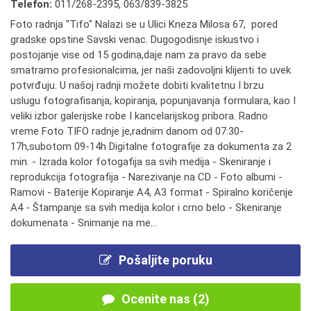
Telefon:
011/268-2395
,
063/839-3825
Foto radnja "Tifo" Nalazi se u Ulici Kneza Milosa 67, pored
gradske opstine Savski venac. Dugogodisnje iskustvo i
postojanje vise od 15 godina,daje nam za pravo da sebe
smatramo profesionalcima, jer naši zadovoljni klijenti to uvek
potvrđuju. U našoj radnji možete dobiti kvalitetnu I brzu
uslugu fotografisanja, kopiranja, popunjavanja formulara, kao I
veliki izbor galerijske robe I kancelarijskog pribora. Radno
vreme Foto TIFO radnje je,radnim danom od 07:30-
17h,subotom 09-14h Digitalne fotografije za dokumenta za 2
min. - Izrada kolor fotogafija sa svih medija - Skeniranje i
reprodukcija fotografija - Narezivanje na CD - Foto albumi -
Ramovi - Baterije Kopiranje A4, A3 format - Spiralno koričenje
A4 - Štampanje sa svih medija kolor i crno belo - Skeniranje
dokumenata - Snimanje na me...
Pošaljite poruku
Ocenite nas (2)