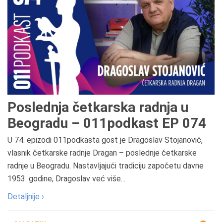
Poslednja četkarska radnja u
Beogradu – 011podkast EP 074
U 74. epizodi 011podkasta gost je Dragoslav Stojanović,
vlasnik četkarske radnje Dragan – poslednje četkarske
radnje u Beogradu. Nastavljajući tradiciju započetu davne
1953. godine, Dragoslav već više...
Detaljnije ›