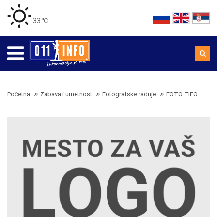
33 ℃
Početna
Zabava i umetnost
Fotografske radnje
FOTO TIFO