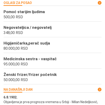
OGLASI ZA POSAO
Pomoć starijim ljudima
500,00 RSD
Negovateljica / negovatelj
348,00 RSD
Higijeničarka,perač sudja
80.000,00 RSD
Medicinska sestra - vaspitač
95.000,00 RSD
Ženski frizer/frizer početnik
50.000,00 RSD
NA DANAŠNJI DAN
6.8.1902.
6.
ik
Objavljena je prva prognoza vremena u Srbiji - Milan Nedeljković,
Od