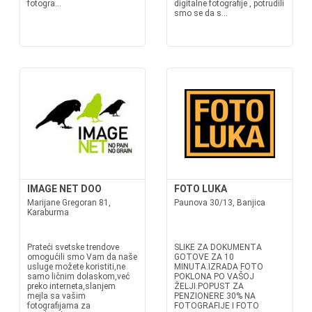
fotogra...
digitalne fotografije , potrudili
smo se da s...
IMAGE NET DOO
FOTO LUKA
Marijane Gregoran 81,
Paunova 30/13, Banjica
Karaburma
Prateći svetske trendove
SLIKE ZA DOKUMENTA
omogućili smo Vam da naše
GOTOVE ZA 10
usluge možete koristiti,ne
MINUTA.IZRADA FOTO
samo ličnim dolaskom,već
POKLONA PO VAŠOJ
preko interneta,slanjem
ŽELJI.POPUST ZA
mejla sa vašim
PENZIONERE 30% NA
fotografijama za
FOTOGRAFIJE I FOTO