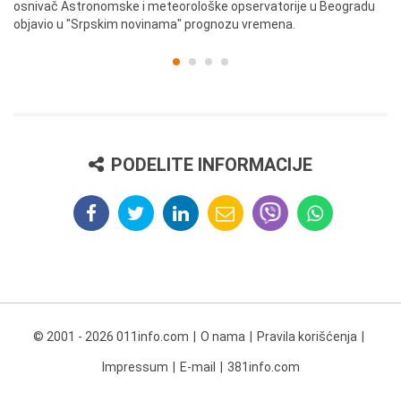
osnivač Astronomske i meteorološke opservatorije u Beogradu
Be
objavio u "Srpskim novinama" prognozu vremena.
PODELITE INFORMACIJE
© 2001 - 2026 011info.com
O nama
Pravila korišćenja
Impressum
E-mail
381info.com