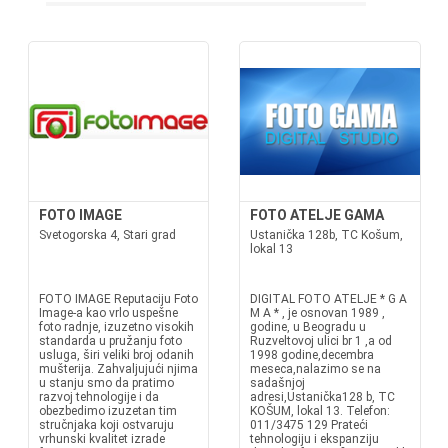
FOTO IMAGE
FOTO ATELJE GAMA
Svetogorska 4, Stari grad
Ustanička 128b, TC Košum,
lokal 13
FOTO IMAGE Reputaciju Foto
DIGITAL FOTO ATELJE * G A
Image-a kao vrlo uspešne
M A * , je osnovan 1989 ,
foto radnje, izuzetno visokih
godine, u Beogradu u
standarda u pružanju foto
Ruzveltovoj ulici br 1 ,a od
usluga, širi veliki broj odanih
1998 godine,decembra
mušterija. Zahvaljujući njima
meseca,nalazimo se na
u stanju smo da pratimo
sadašnjoj
razvoj tehnologije i da
adresi,Ustanička128 b, TC
obezbedimo izuzetan tim
KOŠUM, lokal 13. Telefon:
stručnjaka koji ostvaruju
011/3475 129 Prateći
vrhunski kvalitet izrade
tehnologiju i ekspanziju