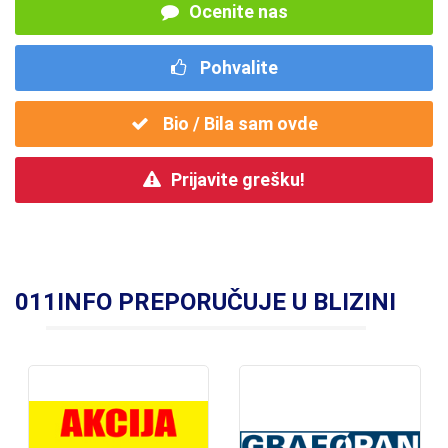
Ocenite nas
Pohvalite
Bio / Bila sam ovde
Prijavite grešku!
011INFO PREPORUČUJE U BLIZINI