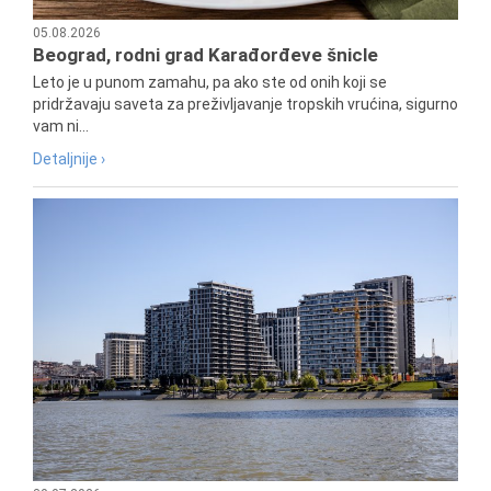
05.08.2026
Beograd, rodni grad Karađorđeve šnicle
Leto je u punom zamahu, pa ako ste od onih koji se
pridržavaju saveta za preživljavanje tropskih vrućina, sigurno
vam ni...
Detaljnije ›