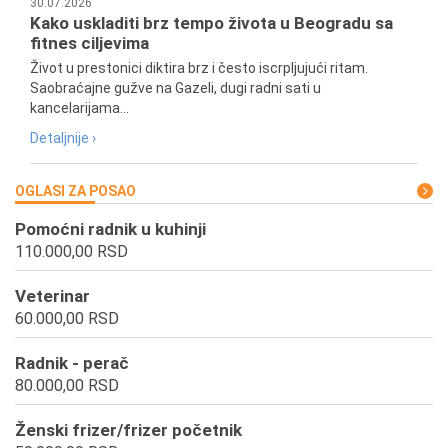
30.07.2026
Kako uskladiti brz tempo života u Beogradu sa
fitnes ciljevima
Život u prestonici diktira brz i često iscrpljujući ritam.
Saobraćajne gužve na Gazeli, dugi radni sati u
kancelarijama...
Detaljnije ›
OGLASI ZA POSAO
Pomoćni radnik u kuhinji
110.000,00 RSD
Veterinar
60.000,00 RSD
Radnik - perač
80.000,00 RSD
Ženski frizer/frizer početnik