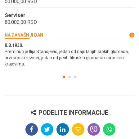
50.000,00 RSD
Serviser
80.000,00 RSD
NA DANAŠNJI DAN
8.8.1930.
8.
Preminuo je Ilija Stanojević, jedan od najstarijih srpkih glumaca,
U 
prvi srpski režiser, jedan od prvih filmskih glumaca u srpskim
krajevima.
PODELITE INFORMACIJE