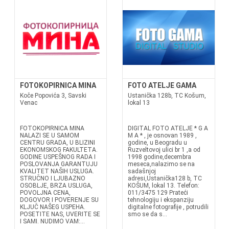
FOTOKOPIRNICA MINA
FOTO ATELJE GAMA
Koče Popovića 3, Savski
Ustanička 128b, TC Košum,
Venac
lokal 13
FOTOKOPIRNICA MINA
DIGITAL FOTO ATELJE * G A
NALAZI SE U SAMOM
M A * , je osnovan 1989 ,
CENTRU GRADA, U BLIZINI
godine, u Beogradu u
EKONOMSKOG FAKULTETA.
Ruzveltovoj ulici br 1 ,a od
GODINE USPEŠNOG RADA I
1998 godine,decembra
POSLOVANJA GARANTUJU
meseca,nalazimo se na
KVALITET NAŠIH USLUGA.
sadašnjoj
STRUČNO I LJUBAZNO
adresi,Ustanička128 b, TC
OSOBLJE, BRZA USLUGA,
KOŠUM, lokal 13. Telefon:
POVOLJNA CENA,
011/3475 129 Prateći
DOGOVOR I POVERENJE SU
tehnologiju i ekspanziju
KLJUČ NAŠEG USPEHA.
digitalne fotografije , potrudili
POSETITE NAS, UVERITE SE
smo se da s...
I SAMI. NUDIMO VAM:...