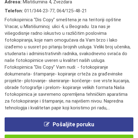
Adresa:
Mlatišumina 4, Zvezdara
Telefon:
011/344-23-77
,
064/125-48-21
Fotokopirnica "Dis Copy" smeštena je na teritoriji opštine
Vracar, u Mlatišuminoj ulici 4, u Beogradu. Iza nas je
višegodisnje radno iskustvo u različitim poslovima
fotokopiranja, koje nam omogućava da Vam brzo i lako
izađemo u susret po pitanju brojnih usluga. Veliki broj učenika,
studenata i administrativnih radnika, svakodnevno svraća do
naše fotokopirnice uveren u kvalitet naših usluga.
Fotokopirnica "Dis Copy" Vam nudi: - fotokopiranje
dokumenata- štampanje- kopiranje crteža za građevinske
projekte- plotovanje- skeniranje- koričenje- sve vrste kucanja,
obrade fotografije i prelom- kopiranje velikih formata Naša
fotokopirnica je savremeno opremljena tehničkim aparatima
za fotokopiranje i štampanje, na najvišem nivou. Napredna
tehnologija i kvalitetan papir koji koristimo pri radu,...
Pošaljite poruku