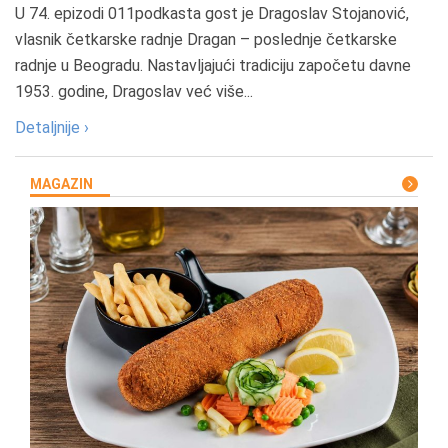
U 74. epizodi 011podkasta gost je Dragoslav Stojanović,
vlasnik četkarske radnje Dragan – poslednje četkarske
radnje u Beogradu. Nastavljajući tradiciju započetu davne
1953. godine, Dragoslav već više...
Detaljnije ›
MAGAZIN