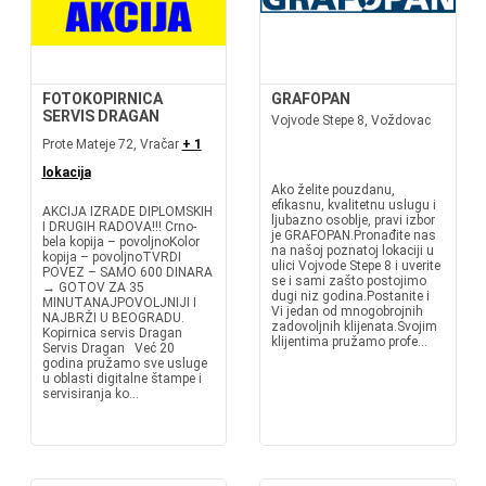
FOTOKOPIRNICA
GRAFOPAN
SERVIS DRAGAN
Vojvode Stepe 8, Voždovac
Prote Mateje 72, Vračar
+ 1
lokacija
Ako želite pouzdanu,
efikasnu, kvalitetnu uslugu i
AKCIJA IZRADE DIPLOMSKIH
ljubazno osoblje, pravi izbor
I DRUGIH RADOVA!!! Crno-
je GRAFOPAN.Pronađite nas
bela kopija – povoljnoKolor
na našoj poznatoj lokaciji u
kopija – povoljnoTVRDI
ulici Vojvode Stepe 8 i uverite
POVEZ – SAMO 600 DINARA
se i sami zašto postojimo
→ GOTOV ZA 35
dugi niz godina.Postanite i
MINUTANAJPOVOLJNIJI I
Vi jedan od mnogobrojnih
NAJBRŽI U BEOGRADU.
zadovoljnih klijenata.Svojim
Kopirnica servis Dragan
klijentima pružamo profe...
Servis Dragan Već 20
godina pružamo sve usluge
u oblasti digitalne štampe i
servisiranja ko...