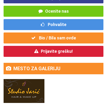
Ocenite nas
Pohvalite
Bio / Bila sam ovde
Prijavite grešku!
MESTO ZA GALERIJU