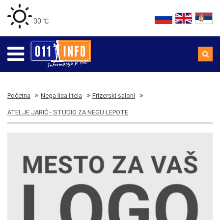
30 ℃
Početna
Nega lica i tela
Frizerski saloni
ATELJE JARIĆ - STUDIO ZA NEGU LEPOTE