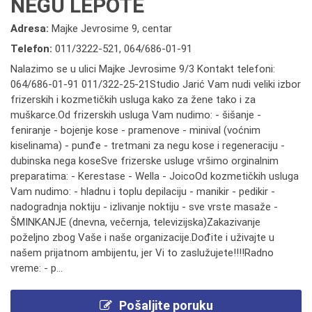
NEGU LEPOTE
Adresa:
Majke Jevrosime 9, centar
Telefon:
011/3222-521
,
064/686-01-91
Nalazimo se u ulici Majke Jevrosime 9/3 Kontakt telefoni:
064/686-01-91 011/322-25-21Studio Jarić Vam nudi veliki izbor
frizerskih i kozmetičkih usluga kako za žene tako i za
muškarce.Od frizerskih usluga Vam nudimo: - šišanje -
feniranje - bojenje kose - pramenove - minival (voćnim
kiselinama) - punđe - tretmani za negu kose i regeneraciju -
dubinska nega koseSve frizerske usluge vršimo orginalnim
preparatima: - Kerestase - Wella - JoicoOd kozmetičkih usluga
Vam nudimo: - hladnu i toplu depilaciju - manikir - pedikir -
nadogradnja noktiju - izlivanje noktiju - sve vrste masaže -
ŠMINKANJE (dnevna, večernja, televizijska)Zakazivanje
poželjno zbog Vaše i naše organizacije.Dođite i uživajte u
našem prijatnom ambijentu, jer Vi to zaslužujete!!!!Radno
vreme: - p...
Pošaljite poruku