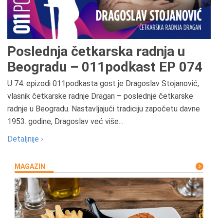
Poslednja četkarska radnja u
Beogradu – 011podkast EP 074
U 74. epizodi 011podkasta gost je Dragoslav Stojanović,
vlasnik četkarske radnje Dragan – poslednje četkarske
radnje u Beogradu. Nastavljajući tradiciju započetu davne
1953. godine, Dragoslav već više...
Detaljnije ›
MAGAZIN