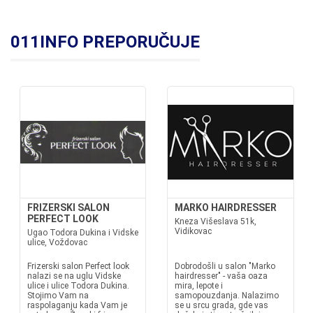
011INFO PREPORUČUJE
FRIZERSKI SALON
MARKO HAIRDRESSER
PERFECT LOOK
Kneza Višeslava 51k,
Vidikovac
Ugao Todora Dukina i Vidske
ulice, Voždovac
Frizerski salon Perfect look
Dobrodošli u salon "Marko
nalazi se na uglu Vidske
hairdresser" - vaša oaza
ulice i ulice Todora Dukina.
mira, lepote i
Stojimo Vam na
samopouzdanja. Nalazimo
raspolaganju kada Vam je
se u srcu grada, gde vas