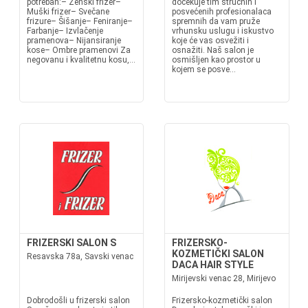
potreban:– Ženski frizer–
dočekuje tim stručnih i
Muški frizer– Svečane
posvećenih profesionalaca
frizure– Šišanje– Feniranje–
spremnih da vam pruže
Farbanje– Izvlačenje
vrhunsku uslugu i iskustvo
pramenova– Nijansiranje
koje će vas osvežiti i
kose– Ombre pramenovi Za
osnažiti. Naš salon je
negovanu i kvalitetnu kosu,...
osmišljen kao prostor u
kojem se posve...
FRIZERSKI SALON S
FRIZERSKO-
KOZMETIČKI SALON
Resavska 78a, Savski venac
DACA HAIR STYLE
Mirijevski venac 28, Mirijevo
Dobrodošli u frizerski salon
Frizersko-kozmetički salon