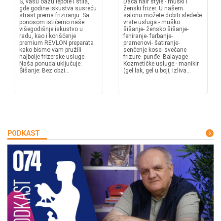
S, vašu oazu lepote i stila,
Daca hair style - muški i
gde godine iskustva susreću
ženski frizer. U našem
strast prema friziranju. Sa
salonu možete dobiti sledeće
ponosom ističemo naše
vrste usluga:- muško
višegodišnje iskustvo u
šišanje- žensko šišanje-
radu, kao i korišćenje
feniranje- farbanje-
premium REVLON preparata
pramenovi- šatiranje-
kako bismo vam pružili
senčenje kose- svečane
najbolje frizerske usluge.
frizure- punđe- Balayage
Naša ponuda uključuje:
Kozmetičke usluge:- manikir
Šišanje: Bez obzi...
(gel lak, gel u boji, izliva...
PODKAST