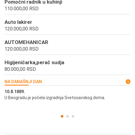
Pomoćni radnik u kuhinji
110.000,00 RSD
Auto lakirer
120.000,00 RSD
AUTOMEHANICAR
120.000,00 RSD
Higijeničarka,perač sudja
80.000,00 RSD
NA DANAŠNJI DAN
10.8.1889.
10
U Beogradu je počela izgradnja Svetosavskog doma.
Ut
st