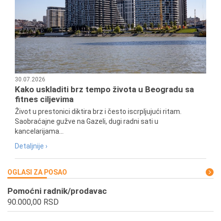
30.07.2026
Kako uskladiti brz tempo života u Beogradu sa
fitnes ciljevima
Život u prestonici diktira brz i često iscrpljujući ritam.
Saobraćajne gužve na Gazeli, dugi radni sati u
kancelarijama...
Detaljnije ›
OGLASI ZA POSAO
Pomoćni radnik/prodavac
90.000,00 RSD