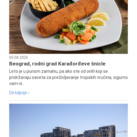
05.08.2026
Beograd, rodni grad Karađorđeve šnicle
Leto je u punom zamahu, pa ako ste od onih koji se
pridržavaju saveta za preživljavanje tropskih vrućina, sigurno
vam ni...
Detaljnije ›