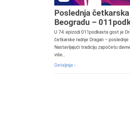
Poslednja četkarska 
Beogradu – 011podk
U 74. epizodi 011podkasta gost je Dr
četkarske radnje Dragan – poslednje 
Nastavljajući tradiciju započetu davn
više...
Detaljnije ›