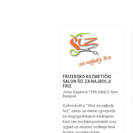
FRIZERSKO KOZMETIČKI
SALON ŠIZ ZA NAJBOLJI
FRIZ
Jurija Gagarina 155b, lokal 5, Novi
Beograd
Dobrodošli u "Shiz za najbolji
friz", salon za dame i gospodu
sa dugogodišnjom tradicijom.
Kod nas možete promeniti svoj
izgled uz stručno vođenje tima
frizera, možete dobiti