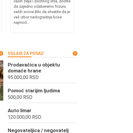
vaših želja i životnog stila, dođite
da zajedno odaberemo frizuru
vaših snova.Bilo da shvatite da je
vaš izbor nadogradnja kose
najmod...
OGLASI ZA POSAO
Prodavačica u objektu
domaće hrane
95.000,00 RSD
Pomoć starijim ljudima
500,00 RSD
Auto limar
120.000,00 RSD
Negovateljica / negovatelj