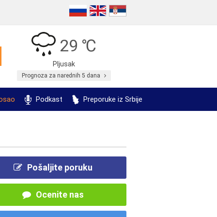
29 ℃
Pljusak
Prognoza za narednih 5 dana
posao
Podkast
Preporuke iz Srbije
Pošaljite poruku
Ocenite nas