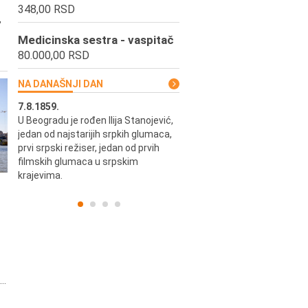
348,00 RSD
,
Medicinska sestra - vaspitač
80.000,00 RSD
NA DANAŠNJI DAN
7.8.1859.
7.8.1855.
U Beogradu je rođen Ilija Stanojević,
U Beogradu je rođen Svetisla
jedan od najstarijih srpkih glumaca,
Dinulović, pozorišni glumac i r
prvi srpski režiser, jedan od prvih
filmskih glumaca u srpskim
krajevima.
..