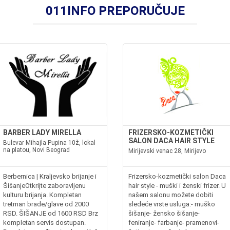
011INFO PREPORUČUJE
BARBER LADY MIRELLA
FRIZERSKO-KOZMETIČKI
SALON DACA HAIR STYLE
Bulevar Mihajla Pupina 10ž, lokal
na platou, Novi Beograd
Mirijevski venac 28, Mirijevo
Berbernica | Kraljevsko brijanje i
Frizersko-kozmetički salon Daca
ŠišanjeOtkrijte zaboravljenu
hair style - muški i ženski frizer. U
kulturu brijanja. Kompletan
našem salonu možete dobiti
tretman brade/glave od 2000
sledeće vrste usluga:- muško
RSD. ŠIŠANJE od 1600 RSD Brz
šišanje- žensko šišanje-
kompletan servis dostupan.
feniranje- farbanje- pramenovi-