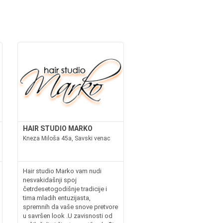
HAIR STUDIO MARKO
Kneza Miloša 45a, Savski venac
Hair studio Marko vam nudi
nesvakidašnji spoj
četrdesetogodišnje tradicije i
tima mladih entuzijasta,
spremnih da vaše snove pretvore
u savršen look .U zavisnosti od