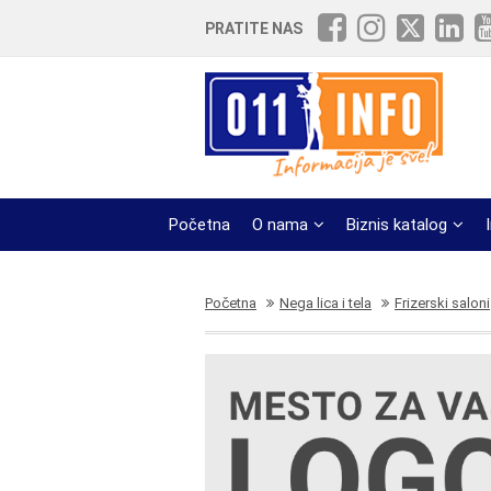
PRATITE NAS
Početna
O nama
Biznis katalog
Početna
Nega lica i tela
Frizerski saloni