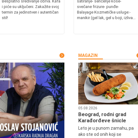
Besplatno sređivanje obrva. Kafa
šatiranje- senčenje kose-
i piće su uključeni. Zakažite svoj
svečane frizure- punđe-
termin za jedinstven i autentičan
Balayage Kozmetičke usluge:-
stil!
manikir (gel lak, gel u boji, izliva...
MAGAZIN
05.08.2026
Beograd, rodni grad
Karađorđeve šnicle
Leto je u punom zamahu, pa
ako ste od onih koji se