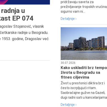
pridržavaju saveta za
preživljavanje tropskih vrućina
radnja u
sigurno vam ni...
ast EP 074
Detaljnije ›
agoslav Stojanović, vlasnik
četkarske radnje u Beogradu.
7.8.2015.
e 1953. godine, Dragoslav već
Preminula je Đurđija Cvetić,
pozorišna, filmska i TV glumica.
30.07.2026
Kako uskladiti brz tempo
života u Beogradu sa
fitnes ciljevima
Život u prestonici diktira brz i
često iscrpljujući ritam.
Saobraćajne gužve na Gazeli,
dugi radni sati u kancelarijama.
Detaljnije ›