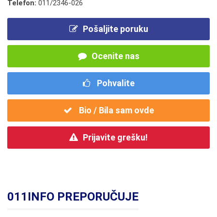
Telefon:
011/2346-026
Pošaljite poruku
Ocenite nas
Pohvalite
Bio / Bila sam ovde
Prijavite grešku!
011INFO PREPORUČUJE