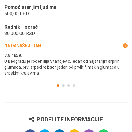
Pomoć starijim ljudima
500,00 RSD
Radnik - perač
80.000,00 RSD
NA DANAŠNJI DAN
7.8.1859.
7.
U Beogradu je rođen Ilija Stanojević, jedan od najstarijih srpkih
U 
glumaca, prvi srpski režiser, jedan od prvih filmskih glumaca u
re
srpskim krajevima.
PODELITE INFORMACIJE