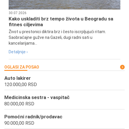
30.07.2026
Kako uskladiti brz tempo života u Beogradu sa
fitnes ciljevima
Život u prestonici diktira brz i često iscrpljujući ritam.
Saobraćajne gužve na Gazeli, dugi radni sati u
kancelarijama...
Detaljnije ›
OGLASI ZA POSAO
Auto lakirer
120.000,00 RSD
Medicinska sestra - vaspitač
80.000,00 RSD
Pomoćni radnik/prodavac
90.000,00 RSD