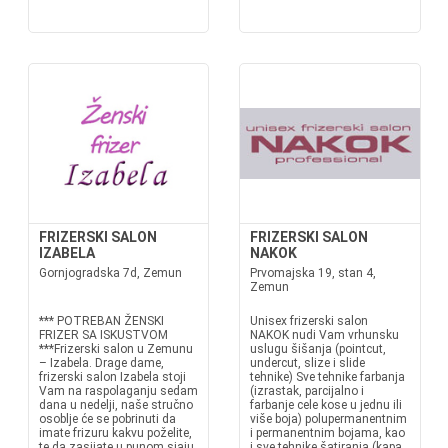
FRIZERSKI SALON
FRIZERSKI SALON
IZABELA
NAKOK
Gornjogradska 7d, Zemun
Prvomajska 19, stan 4,
Zemun
*** POTREBAN ŽENSKI
Unisex frizerski salon
FRIZER SA ISKUSTVOM
NAKOK nudi Vam vrhunsku
***Frizerski salon u Zemunu
uslugu šišanja (pointcut,
– Izabela. Drage dame,
undercut, slize i slide
frizerski salon Izabela stoji
tehnike) Sve tehnike farbanja
Vam na raspolaganju sedam
(izrastak, parcijalno i
dana u nedelji, naše stručno
farbanje cele kose u jednu ili
osoblje će se pobrinuti da
više boja) polupermanentnim
imate frizuru kakvu poželite,
i permanentnim bojama, kao
te da zasijate u punom sjaju
i sve tehnike šatiranja (kapa,