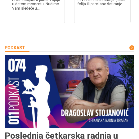
u datom momentu. Nudimo
folija ili parcijano šatiranje...
Vam sledeće u...
PODKAST
Poslednja četkarska radnja u