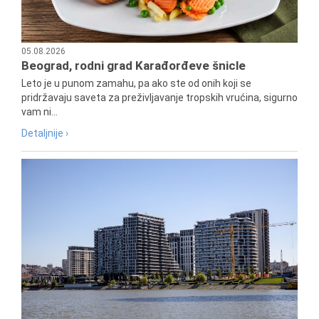
05.08.2026
Beograd, rodni grad Karađorđeve šnicle
Leto je u punom zamahu, pa ako ste od onih koji se
pridržavaju saveta za preživljavanje tropskih vrućina, sigurno
vam ni...
Detaljnije ›