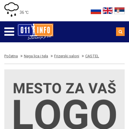
36 ℃
Početna
Nega lica i tela
Frizerski saloni
CASTEL