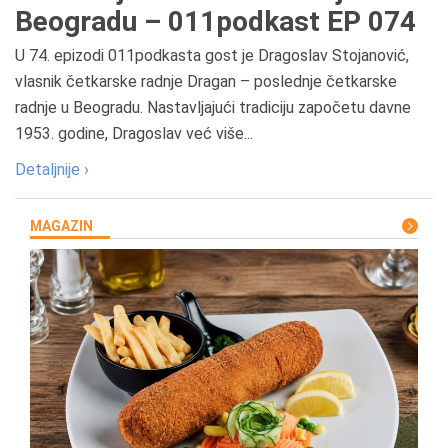
Beogradu – 011podkast EP 074
U 74. epizodi 011podkasta gost je Dragoslav Stojanović,
vlasnik četkarske radnje Dragan – poslednje četkarske
radnje u Beogradu. Nastavljajući tradiciju započetu davne
1953. godine, Dragoslav već više...
Detaljnije ›
MAGAZIN