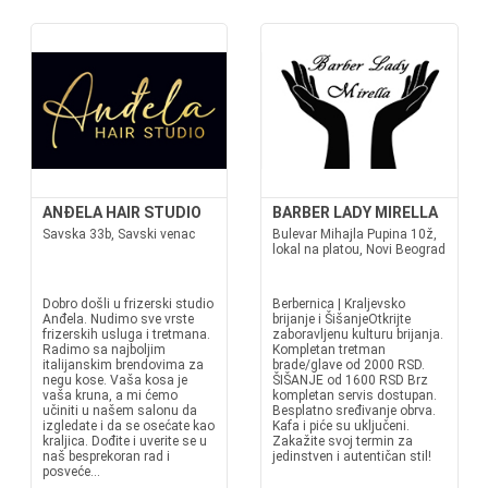
ANĐELA HAIR STUDIO
BARBER LADY MIRELLA
Savska 33b, Savski venac
Bulevar Mihajla Pupina 10ž,
lokal na platou, Novi Beograd
Dobro došli u frizerski studio
Berbernica | Kraljevsko
Anđela. Nudimo sve vrste
brijanje i ŠišanjeOtkrijte
frizerskih usluga i tretmana.
zaboravljenu kulturu brijanja.
Radimo sa najboljim
Kompletan tretman
italijanskim brendovima za
brade/glave od 2000 RSD.
negu kose. Vaša kosa je
ŠIŠANJE od 1600 RSD Brz
vaša kruna, a mi ćemo
kompletan servis dostupan.
učiniti u našem salonu da
Besplatno sređivanje obrva.
izgledate i da se osećate kao
Kafa i piće su uključeni.
kraljica. Dođite i uverite se u
Zakažite svoj termin za
naš besprekoran rad i
jedinstven i autentičan stil!
posveće...