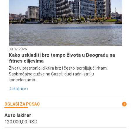
30.07.2026
Kako uskladiti brz tempo života u Beogradu sa
fitnes ciljevima
Život u prestonici diktira brz i često iscrpljujući ritam.
Saobraćajne gužve na Gazeli, dugi radni sati u
kancelarijama...
Detaljnije ›
OGLASI ZA POSAO
Auto lakirer
120.000,00 RSD