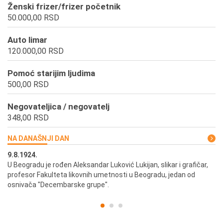
Ženski frizer/frizer početnik
50.000,00 RSD
Auto limar
120.000,00 RSD
Pomoć starijim ljudima
500,00 RSD
Negovateljica / negovatelj
348,00 RSD
NA DANAŠNJI DAN
9.8.1924.
9.
U Beogradu je rođen Aleksandar Luković Lukijan, slikar i grafičar,
Pr
profesor Fakulteta likovnih umetnosti u Beogradu, jedan od
a,
osnivača "Decembarske grupe".