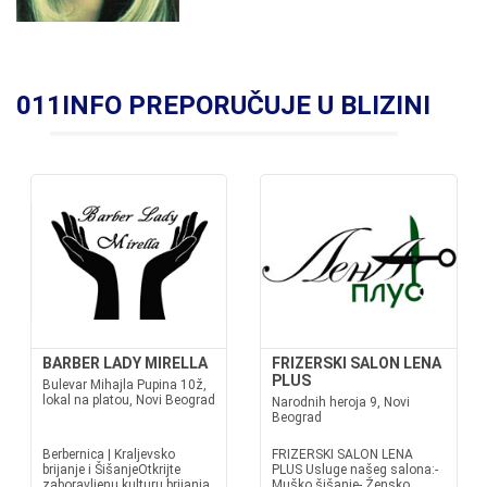
011INFO PREPORUČUJE U BLIZINI
BARBER LADY MIRELLA
FRIZERSKI SALON LENA
PLUS
Bulevar Mihajla Pupina 10ž,
lokal na platou, Novi Beograd
Narodnih heroja 9, Novi
Beograd
Berbernica | Kraljevsko
FRIZERSKI SALON LENA
brijanje i ŠišanjeOtkrijte
PLUS Usluge našeg salona:-
zaboravljenu kulturu brijanja.
Muško šišanje- Žensko