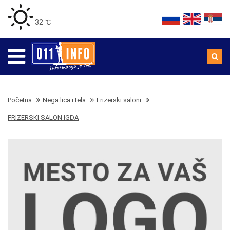
32 ℃
Početna
Nega lica i tela
Frizerski saloni
FRIZERSKI SALON IGDA