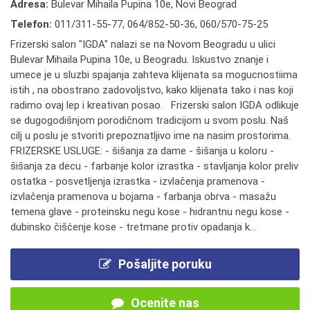
Adresa:
Bulevar Mihaila Pupina 10e, Novi Beograd
Telefon:
011/311-55-77
,
064/852-50-36
,
060/570-75-25
Frizerski salon "IGDA" nalazi se na Novom Beogradu u ulici
Bulevar Mihaila Pupina 10e, u Beogradu. Iskustvo znanje i
umece je u sluzbi spajanja zahteva klijenata sa mogucnostiima
istih , na obostrano zadovoljstvo, kako klijenata tako i nas koji
radimo ovaj lep i kreativan posao. Frizerski salon IGDA odlikuje
se dugogodišnjom porodičnom tradicijom u svom poslu. Naš
cilj u poslu je stvoriti prepoznatljivo ime na nasim prostorima.
FRIZERSKE USLUGE: - šišanja za dame - šišanja u koloru -
šišanja za decu - farbanje kolor izrastka - stavljanja kolor preliv
ostatka - posvetljenja izrastka - izvlačenja pramenova -
izvlačenja pramenova u bojama - farbanja obrva - masažu
temena glave - proteinsku negu kose - hidrantnu negu kose -
dubinsko čišćenje kose - tretmane protiv opadanja k...
Pošaljite poruku
Ocenite nas