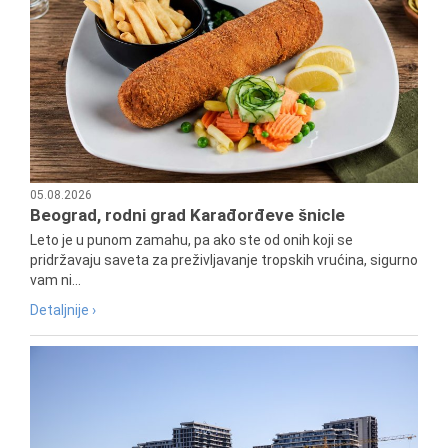
05.08.2026
Beograd, rodni grad Karađorđeve šnicle
Leto je u punom zamahu, pa ako ste od onih koji se
pridržavaju saveta za preživljavanje tropskih vrućina, sigurno
vam ni...
Detaljnije ›