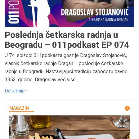
Poslednja četkarska radnja u
Beogradu – 011podkast EP 074
U 74. epizodi 011podkasta gost je Dragoslav Stojanović,
vlasnik četkarske radnje Dragan – poslednje četkarske
radnje u Beogradu. Nastavljajući tradiciju započetu davne
1953. godine, Dragoslav već više...
Detaljnije ›
MAGAZIN