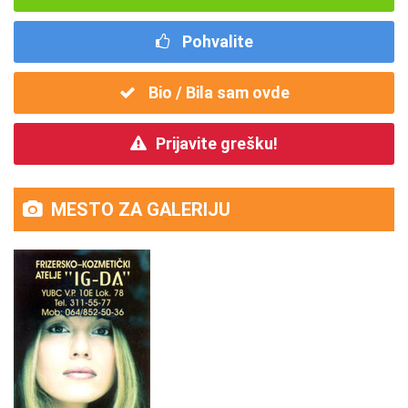
Pohvalite
Bio / Bila sam ovde
Prijavite grešku!
MESTO ZA GALERIJU