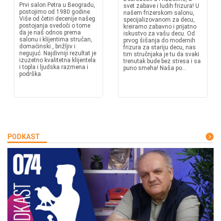
Prvi salon Petra u Beogradu,
svet zabave i ludih frizura! U
postojimo od 1980 godine.
našem frizerskom salonu,
Više od četiri decenije našeg
specijalizovanom za decu,
postojanja svedoči o tome
kreiramo zabavno i prijatno
da je naš odnos prema
iskustvo za vašu decu. Od
salonu i klijentima stručan,
prvog šišanja do modernih
domaćinski , brižljiv i
frizura za stariju decu, nas
negujuć. Najdivniji rezultat je
tim stručnjaka je tu da svaki
izuzetno kvalitetna klijentela
trenutak bude bez stresa i sa
i topla i ljudska razmena i
puno smeha! Naša po...
podrška.
PODKAST