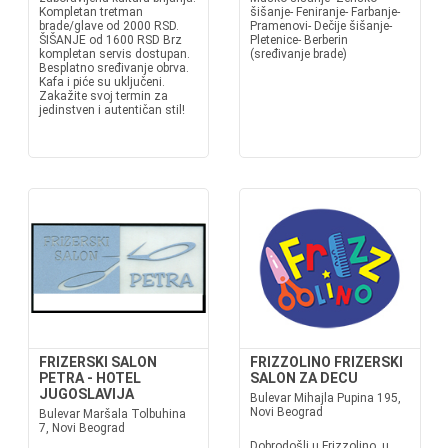
Kompletan tretman
šišanje- Feniranje- Farbanje-
brade/glave od 2000 RSD.
Pramenovi- Dečije šišanje-
ŠIŠANJE od 1600 RSD Brz
Pletenice- Berberin
kompletan servis dostupan.
(sređivanje brade)
Besplatno sređivanje obrva.
Kafa i piće su uključeni.
Zakažite svoj termin za
jedinstven i autentičan stil!
FRIZERSKI SALON
FRIZZOLINO FRIZERSKI
PETRA - HOTEL
SALON ZA DECU
JUGOSLAVIJA
Bulevar Mihajla Pupina 195,
Novi Beograd
Bulevar Maršala Tolbuhina
7, Novi Beograd
Dobrodošli u Frizzolino, u