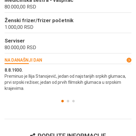
Medicinska sestra - vaspitač
80.000,00 RSD
Ženski frizer/frizer početnik
1.000,00 RSD
Serviser
80.000,00 RSD
NA DANAŠNJI DAN
8.8.1930.
8.
Preminuo je Ilija Stanojević, jedan od najstarijih srpkih glumaca,
U 
prvi srpski režiser, jedan od prvih filmskih glumaca u srpskim
krajevima.