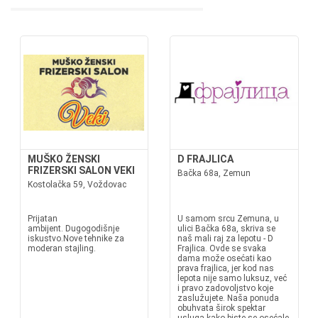
MUŠKO ŽENSKI
D FRAJLICA
FRIZERSKI SALON VEKI
Bačka 68a, Zemun
Kostolačka 59, Voždovac
Prijatan
U samom srcu Zemuna, u
ambijent. Dugogodišnje
ulici Bačka 68a, skriva se
iskustvo.Nove tehnike za
naš mali raj za lepotu - D
moderan stajling.
Frajlica. Ovde se svaka
dama može osećati kao
prava frajlica, jer kod nas
lepota nije samo luksuz, već
i pravo zadovoljstvo koje
zaslužujete. Naša ponuda
obuhvata širok spektar