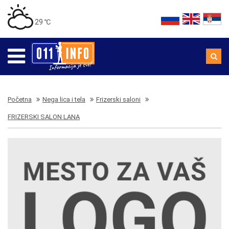
29 ℃
Početna
Nega lica i tela
Frizerski saloni
FRIZERSKI SALON LANA