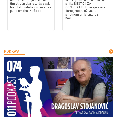
frizura za stariju decu, nas
senčenje, frizure za posebne
tim stručnjaka je tu da svaki
prilike.NEŠTO I ZA
trenutak bude bez stresa i sa
GOSPODU! Dok čekaju svoje
puno smeha! Naša po...
dame, mogu uživati u
prijatnom ambijentu uz
neki...
PODKAST