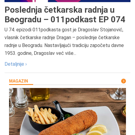
Poslednja četkarska radnja u
Beogradu – 011podkast EP 074
U 74. epizodi 011podkasta gost je Dragoslav Stojanović,
vlasnik četkarske radnje Dragan – poslednje četkarske
radnje u Beogradu. Nastavljajući tradiciju započetu davne
1953. godine, Dragoslav već više...
Detaljnije ›
MAGAZIN