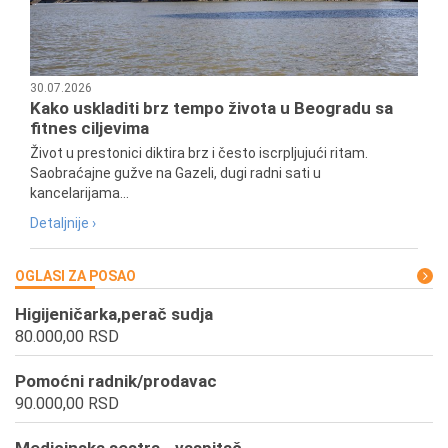
30.07.2026
Kako uskladiti brz tempo života u Beogradu sa
fitnes ciljevima
Život u prestonici diktira brz i često iscrpljujući ritam.
Saobraćajne gužve na Gazeli, dugi radni sati u
kancelarijama...
Detaljnije ›
OGLASI ZA POSAO
Higijeničarka,perač sudja
80.000,00 RSD
Pomoćni radnik/prodavac
90.000,00 RSD