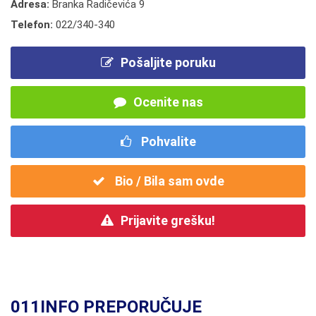
Adresa:
Branka Radičevića 9
Telefon:
022/340-340
Pošaljite poruku
Ocenite nas
Pohvalite
Bio / Bila sam ovde
Prijavite grešku!
011INFO PREPORUČUJE