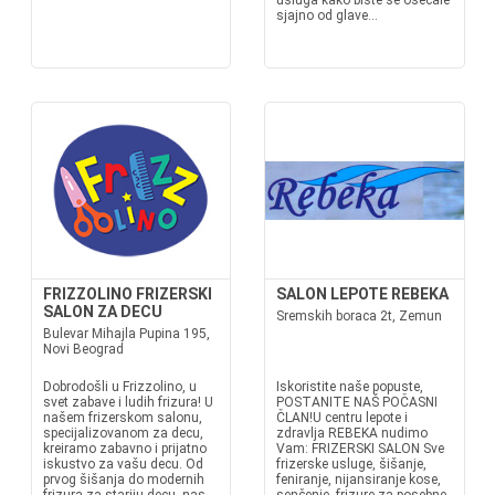
usluga kako biste se osećale
sjajno od glave...
FRIZZOLINO FRIZERSKI
SALON LEPOTE REBEKA
SALON ZA DECU
Sremskih boraca 2t, Zemun
Bulevar Mihajla Pupina 195,
Novi Beograd
Dobrodošli u Frizzolino, u
Iskoristite naše popuste,
svet zabave i ludih frizura! U
POSTANITE NAŠ POČASNI
našem frizerskom salonu,
ČLAN!U centru lepote i
specijalizovanom za decu,
zdravlja REBEKA nudimo
kreiramo zabavno i prijatno
Vam: FRIZERSKI SALON Sve
iskustvo za vašu decu. Od
frizerske usluge, šišanje,
prvog šišanja do modernih
feniranje, nijansiranje kose,