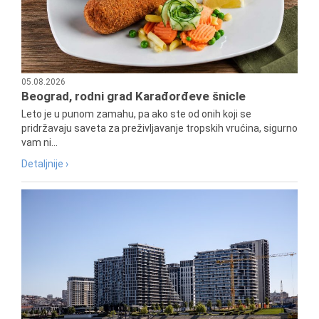
05.08.2026
Beograd, rodni grad Karađorđeve šnicle
Leto je u punom zamahu, pa ako ste od onih koji se
pridržavaju saveta za preživljavanje tropskih vrućina, sigurno
vam ni...
Detaljnije ›