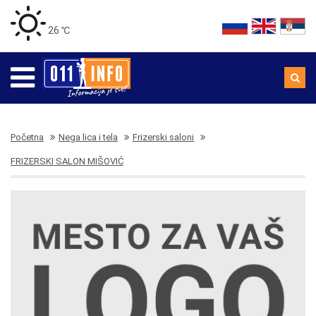
26 ℃
Početna
Nega lica i tela
Frizerski saloni
FRIZERSKI SALON MIŠOVIĆ