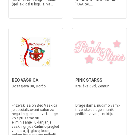
Kozmetičke usluge:- manikir
"ALFAPARF PROFESIONAL" i
(gel lak, gel u boji, izliva...
"KAARAL...
BEO VAŠKICA
PINK STARSS
Dositejeva 38, Dorćol
Krajiška 59d, Zemun
Frizerski salon Beo Vaškica
Drage dame, nudimo vam:-
je specializovani salon za
frizerske usluge- manikir-
negu i higijenu glave.Usluge
pedikir- izlivanje noktiju
koje pruzamo su
eliminisanje i uklanjanje
vaski i gnjidaRadimo pregled
vlasista, tj. glave, kose,