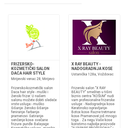
FRIZERSKO-
X RAY BEAUTY -
KOZMETIČKI SALON
NADOGRADNJA KOSE
DACA HAIR STYLE
Ustanička 128a, Voždovac
Mirijevski venac 28, Mirijevo
Frizersko-kozmetički salon
Frizerski salon "X RAY
Daca hair style - muški i
BEAUTY" smešten u tišini
ženski frizer. U našem
biznis centra "KOŠUM" nudi
salonu možete dobiti sledeće
vam profesionalne frizerske
vrste usluga:- muško
usluge: - Nadogradnja kose-
šišanje- žensko šišanje-
Keratinsko ispravljanje-
feniranje- farbanje-
Botox kose- Razne tretmane
pramenovi- šatiranje-
kose- PramenoveI još mnogo
senčenje kose- svečane
toga... Za negu Vaše kose
frizure- punđe- Balayage
koristimo najbolje proizvode