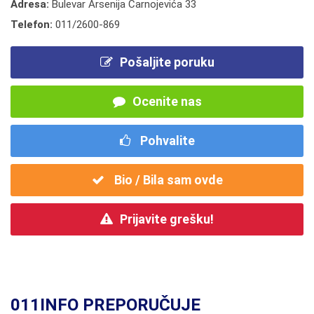
Adresa:
Bulevar Arsenija Čarnojevića 33
Telefon:
011/2600-869
Pošaljite poruku
Ocenite nas
Pohvalite
Bio / Bila sam ovde
Prijavite grešku!
011INFO PREPORUČUJE