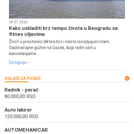
30.07.2026
Kako uskladiti brz tempo života u Beogradu sa
fitnes ciljevima
Život u prestonici diktira brz i često iscrpljujući ritam.
Saobraćajne gužve na Gazeli, dugi radni sati u
kancelarijama...
Detaljnije ›
OGLASI ZA POSAO
Radnik - perač
80.000,00 RSD
Auto lakirer
120.000,00 RSD
AUTOMEHANICAR