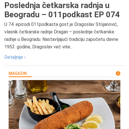
Poslednja četkarska radnja u
Beogradu – 011podkast EP 074
U 74. epizodi 011podkasta gost je Dragoslav Stojanović,
vlasnik četkarske radnje Dragan – poslednje četkarske
radnje u Beogradu. Nastavljajući tradiciju započetu davne
1953. godine, Dragoslav već više...
Detaljnije ›
MAGAZIN