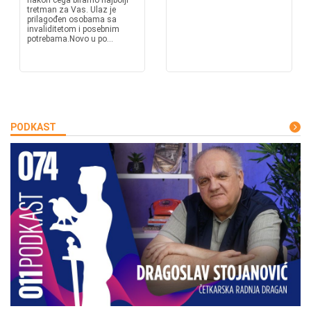
nakon čega biramo najbolji
tretman za Vas. Ulaz je
prilagođen osobama sa
invaliditetom i posebnim
potrebama.Novo u po...
PODKAST