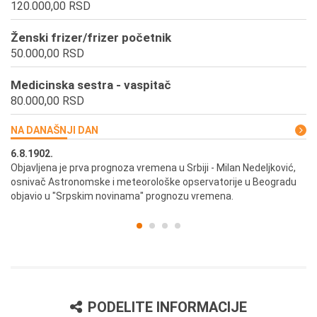
120.000,00 RSD
Ženski frizer/frizer početnik
50.000,00 RSD
Medicinska sestra - vaspitač
80.000,00 RSD
NA DANAŠNJI DAN
6.8.1902.
6.
ik
Objavljena je prva prognoza vremena u Srbiji - Milan Nedeljković,
Od
osnivač Astronomske i meteorološke opservatorije u Beogradu
Be
objavio u "Srpskim novinama" prognozu vremena.
PODELITE INFORMACIJE